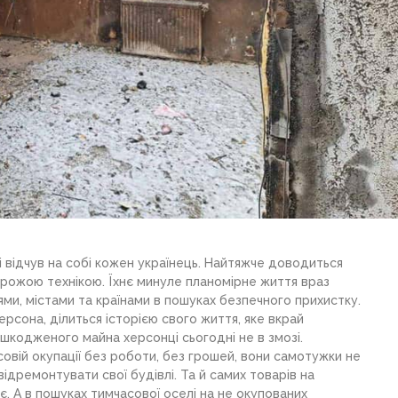
і відчув на собі кожен українець. Найтяжче доводиться
рожою технікою. Їхнє минуле планомірне життя враз
ми, містами та країнами в пошуках безпечного прихистку.
рсона, ділиться історією свого життя, яке вкрай
шкодженого майна херсонці сьогодні не в змозі.
совій окупації без роботи, без грошей, вони самотужки не
ідремонтувати свої будівлі. Та й самих товарів на
є. А в пошуках тимчасової оселі на не окупованих