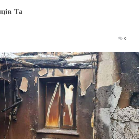
ців Та
Posted
0
on