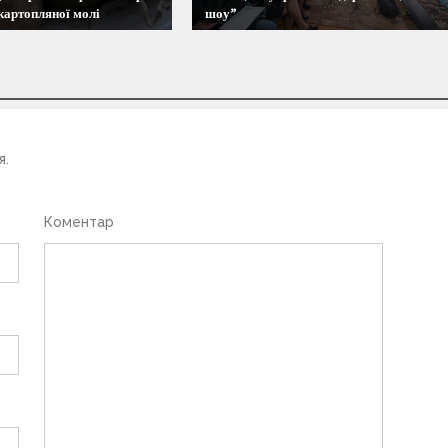
картопляної молі
шоу”
я.
Коментар