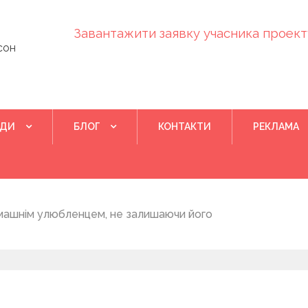
Завантажити заявку учасника проекту
сон
ІДИ
БЛОГ
КОНТАКТИ
РЕКЛАМА
Квітень 28, 202
машнім улюбленцем, не залишаючи його
Понад 400 у
на нову дом