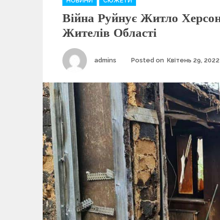
НОВИНИ
СЮЖЕТИ
a
Війна Руйнує Житло Херсон
t
e
Жителів Області
g
o
r
Author
admins
Posted on
Квітень 29, 2022
i
e
s