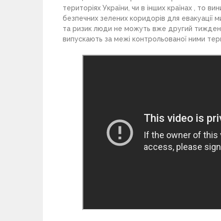
територіях України, чи в інших країнах , то в
безпечних зелених коридорів для евакуації ми
та ризик люди не можуть вже другий тиждень
випускають за межі контрольованої ними тери