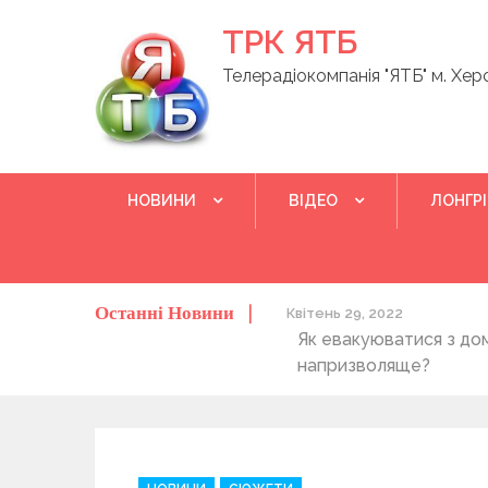
Skip
ТРК ЯТБ
to
content
Телерадіокомпанія "ЯТБ" м. Хер
НОВИНИ
ВІДЕО
ЛОНГР
Останні Новини
о херсонців та жителів області
Квітень 29, 2022
Як евакуюватися з до
напризволяще?
C