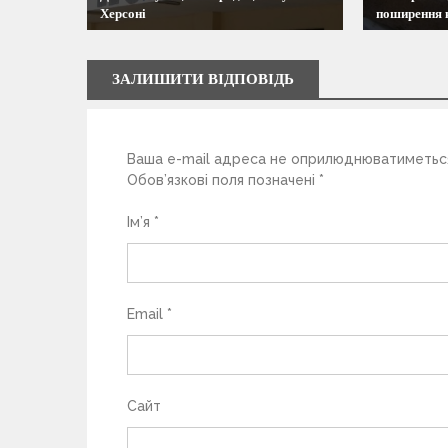
Херсоні
поширення 
з
а
ЗАЛИШИТИ ВІДПОВІДЬ
п
Ваша e-mail адреса не оприлюднюватиметьс
и
Обов’язкові поля позначені
*
с
Ім’я
*
і
в
Email
*
Сайт