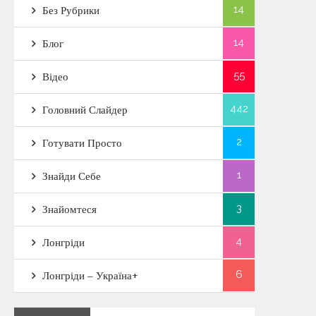
14
Без Рубрики
14
Блог
55
Відео
442
Головний Слайдер
2
Готувати Просто
1
Знайди Себе
3
Знайомтеся
4
Лонгріди
6
Лонгріди – Україна+