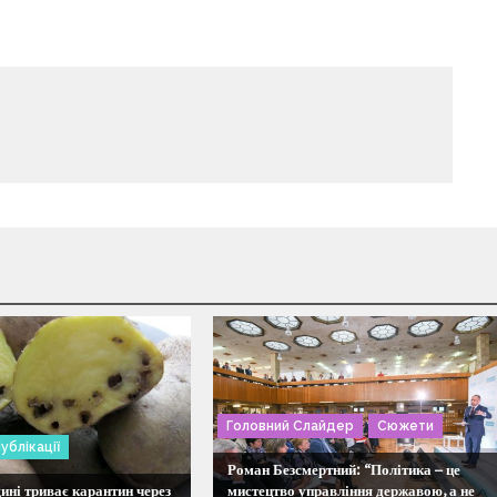
Головний Слайдер
Сюжети
ублікації
Роман Безсмертний: “Політика – це
ні триває карантин через
мистецтво управління державою, а не