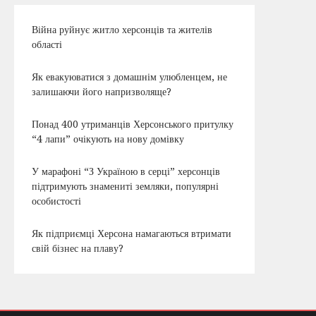
Війна руйнує житло херсонців та жителів
області
Як евакуюватися з домашнім улюбленцем, не
залишаючи його напризволяще?
Понад 400 утриманців Херсонського притулку
“4 лапи” очікують на нову домівку
У марафоні “З Україною в серці” херсонців
підтримують знамениті земляки, популярні
особистості
Як підприємці Херсона намагаються втримати
свій бізнес на плаву?