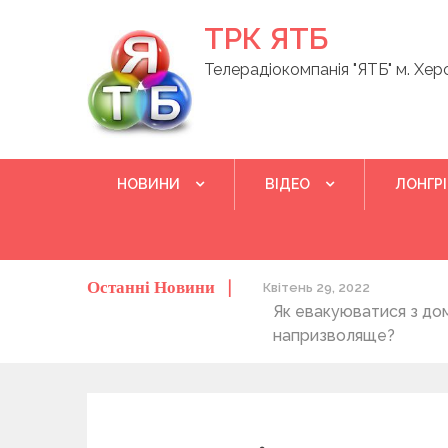
Skip
ТРК ЯТБ
to
content
Телерадіокомпанія "ЯТБ" м. Хер
НОВИНИ
ВІДЕО
ЛОНГР
Останні Новини
о херсонців та жителів області
Квітень 29, 2022
Як евакуюватися з до
напризволяще?