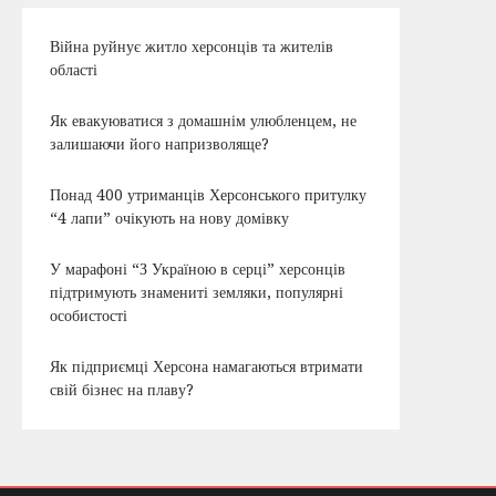
Війна руйнує житло херсонців та жителів
області
Як евакуюватися з домашнім улюбленцем, не
залишаючи його напризволяще?
Понад 400 утриманців Херсонського притулку
“4 лапи” очікують на нову домівку
У марафоні “З Україною в серці” херсонців
підтримують знамениті земляки, популярні
особистості
Як підприємці Херсона намагаються втримати
свій бізнес на плаву?