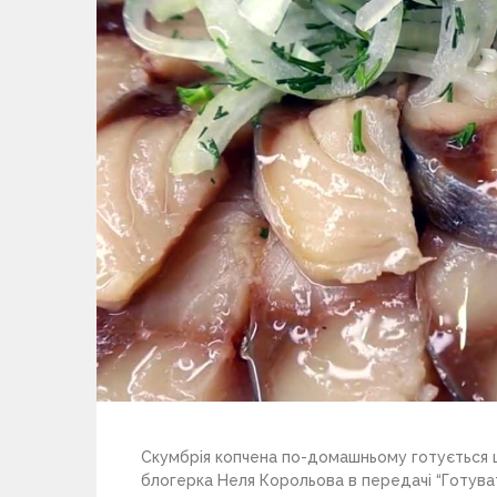
Скумбрія копчена по-домашньому готується ш
блогерка Неля Корольова в передачі “Готува