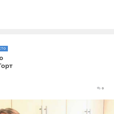
СТО
ю
Торт
Posted
0
on