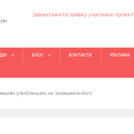
Завантажити заявку учасника проекту
сон
ІДИ
БЛОГ
КОНТАКТИ
РЕКЛАМА
Квітень 28, 202
машнім улюбленцем, не залишаючи його
Понад 400 у
на нову дом