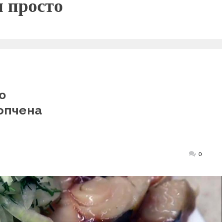
и просто
ю
опчена
Posted
0
on