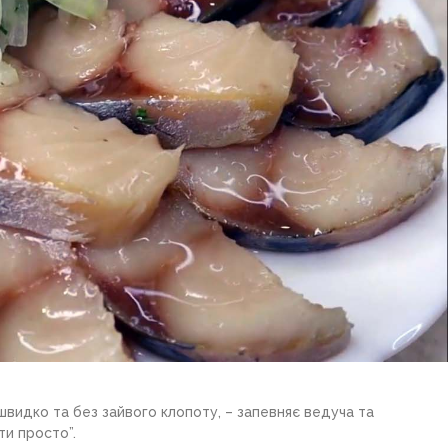
видко та без зайвого клопоту, – запевняє ведуча та
ти просто”.