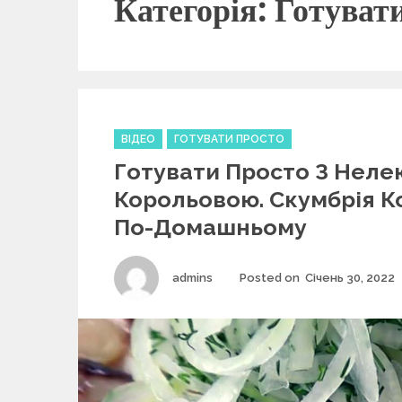
Категорія: Готуват
C
ВІДЕО
ГОТУВАТИ ПРОСТО
a
Готувати Просто З Неле
t
e
Корольовою. Скумбрія К
g
По-Домашньому
o
r
i
Author
admins
Posted on
Січень 30, 2022
e
s