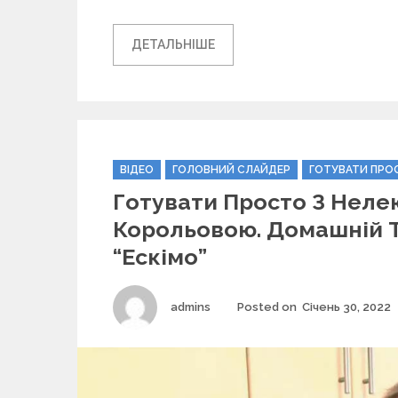
ДЕТАЛЬНІШЕ
C
ВІДЕО
ГОЛОВНИЙ СЛАЙДЕР
ГОТУВАТИ ПРО
a
Готувати Просто З Неле
t
e
Корольовою. Домашній 
g
“Ескімо”
o
r
i
Author
admins
Posted on
Січень 30, 2022
e
s