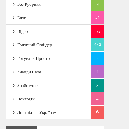
14
Без Рубрики
14
Блог
55
Відео
442
Головний Слайдер
2
Готувати Просто
1
Знайди Себе
3
Знайомтеся
4
Лонгріди
6
Лонгріди – Україна+