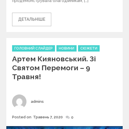
продемонструвала благодійникам, […]
ДЕТАЛЬНІШЕ
C
ГОЛОВНИЙ СЛАЙДЕР
НОВИНИ
СЮЖЕТИ
a
Артем Кияновський. Зі
t
e
Святом Перемоги – 9
g
Травня!
o
r
i
e
s
Author
admins
Posted on
Травень 7, 2020
Posted
0
on