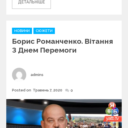
ДЕТАЛЬНІШЕ
C
НОВИНИ
СЮЖЕТИ
a
Борис Романченко. Вітання
t
e
З Днем Перемоги
g
o
r
i
Author
admins
e
s
Posted on
Травень 7, 2020
Posted
0
on