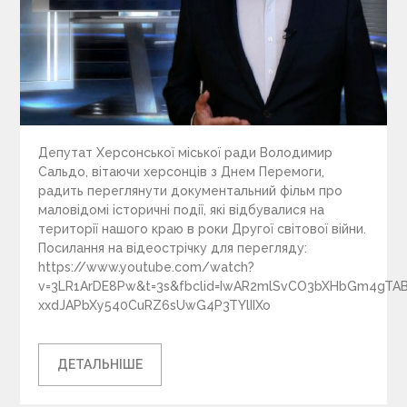
Депутат Херсонської міської ради Володимир
Сальдо, вітаючи херсонців з Днем Перемоги,
радить переглянути документальний фільм про
маловідомі історичні події, які відбувалися на
території нашого краю в роки Другої світової війни.
Посилання на відеострічку для перегляду:
https://www.youtube.com/watch?
v=3LR1ArDE8Pw&t=3s&fbclid=IwAR2mlSvCO3bXHbGm4gTA
xxdJAPbXy540CuRZ6sUwG4P3TYlIIXo
ДЕТАЛЬНІШЕ