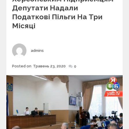
e
Депутати Надали
g
Податкові Пільги На Три
o
r
Місяці
i
e
s
Author
admins
Posted on
Травень 23, 2020
Posted
0
on