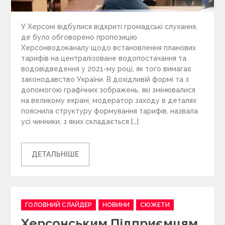
У Херсоні відбулися відкриті громадські слухання,
де було обговорено пропозицію
Херсонводоканалу щодо встановлення планових
тарифів на централізоване водопостачання та
водовідведення у 2021-му році, як того вимагає
законодавство України. В дохідливій формі та з
допомогою графічних зображень, які змінювалися
на великому екрані, модератор заходу в деталях
пояснила структуру формування тарифів, назвала
усі чинники, з яких складається […]
ДЕТАЛЬНІШЕ
C
ГОЛОВНИЙ СЛАЙДЕР
НОВИНИ
СЮЖЕТИ
a
Херсонським Підприємцям
t