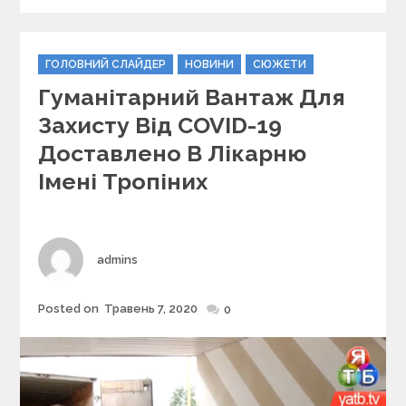
C
ГОЛОВНИЙ СЛАЙДЕР
НОВИНИ
СЮЖЕТИ
a
Гуманітарний Вантаж Для
t
e
Захисту Від COVID-19
g
Доставлено В Лікарню
o
r
Імені Тропіних
i
e
s
Author
admins
Posted on
Травень 7, 2020
Posted
0
on