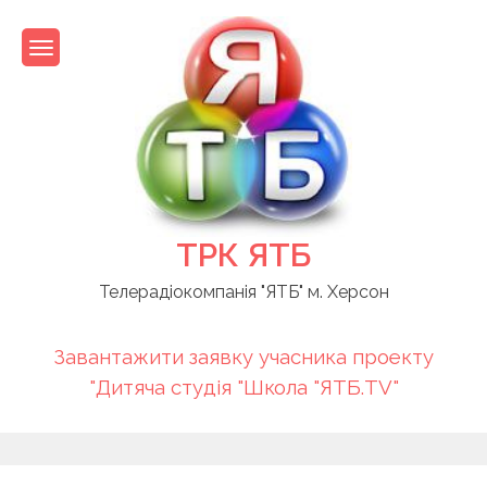
Skip
to
content
ТРК ЯТБ
Телерадіокомпанія "ЯТБ" м. Херсон
Завантажити заявку учасника проекту
"Дитяча студія "Школа "ЯТБ.TV"