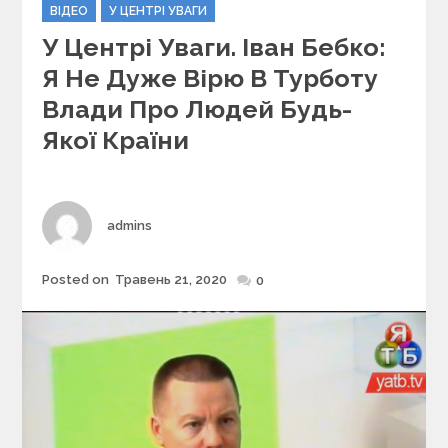
C
ВІДЕО
У ЦЕНТРІ УВАГИ
a
У Центрі Уваги. Іван Бебко:
t
e
Я Не Дуже Вірю В Турботу
g
Влади Про Людей Будь-
o
r
Якої Країни
i
e
s
Author
admins
Posted on
Травень 21, 2020
Posted
0
on