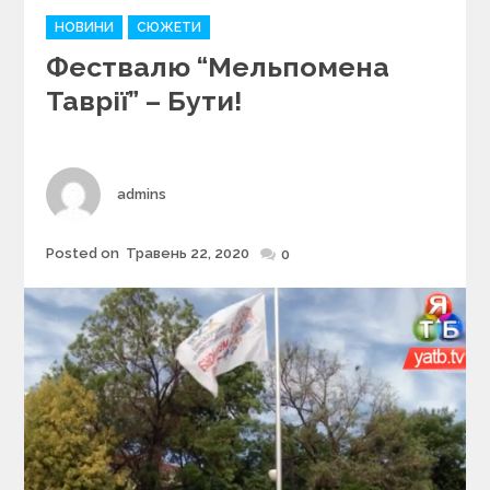
C
НОВИНИ
СЮЖЕТИ
a
Фествалю “Мельпомена
t
e
Таврії” – Бути!
g
o
r
i
Author
admins
e
s
Posted on
Травень 22, 2020
Posted
0
on