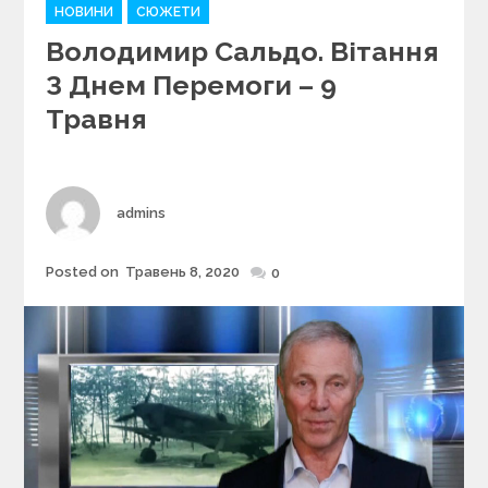
C
НОВИНИ
СЮЖЕТИ
a
Володимир Сальдо. Вітання
t
e
З Днем Перемоги – 9
g
Травня
o
r
i
e
s
Author
admins
Posted on
Травень 8, 2020
Posted
0
on