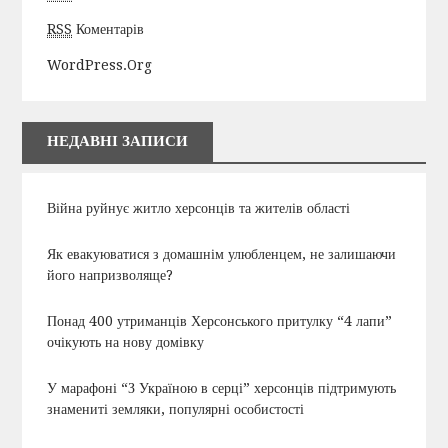
RSS
Коментарів
WordPress.org
НЕДАВНІ ЗАПИСИ
Війна руйнує житло херсонців та жителів області
Як евакуюватися з домашнім улюбленцем, не залишаючи
його напризволяще?
Понад 400 утриманців Херсонського притулку “4 лапи”
очікують на нову домівку
У марафоні “З Україною в серці” херсонців підтримують
знамениті земляки, популярні особистості