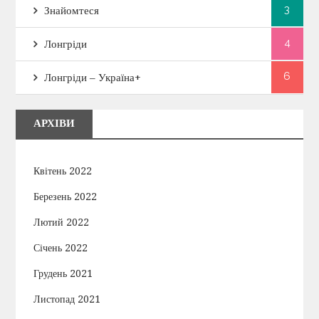
3
Знайомтеся
з
4
Лонгріди
а
6
Лонгріди – Україна+
п
и
АРХІВИ
с
Квітень 2022
і
Березень 2022
в
Лютий 2022
Січень 2022
Грудень 2021
Листопад 2021