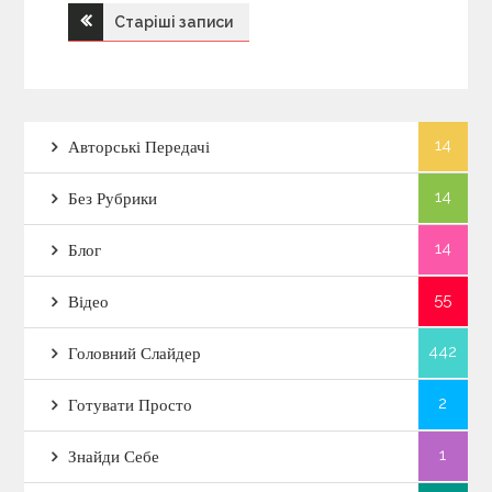
Старіші записи
Н
а
в
14
Авторські Передачі
і
14
Без Рубрики
г
14
Блог
а
55
Відео
442
ц
Головний Слайдер
2
і
Готувати Просто
1
Знайди Себе
я