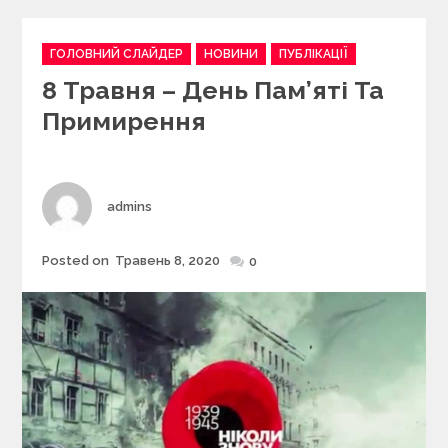
C
ГОЛОВНИЙ СЛАЙДЕР
НОВИНИ
ПУБЛІКАЦІЇ
a
8 Травня – День Пам’яті Та
t
e
Примирення
g
o
r
i
Author
admins
e
s
Posted on
Травень 8, 2020
Posted
0
on