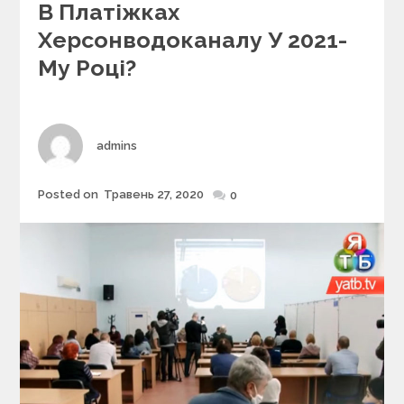
e
В Платіжках
g
Херсонводоканалу У 2021-
o
r
Му Році?
i
e
s
Author
admins
Posted on
Травень 27, 2020
Posted
0
on