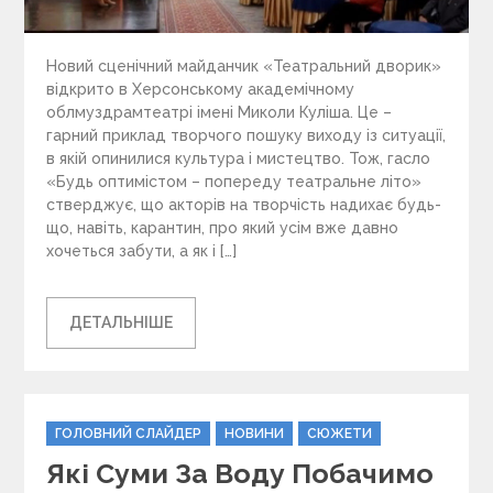
Новий сценічний майданчик «Театральний дворик»
відкрито в Херсонському академічному
облмуздрамтеатрі імені Миколи Куліша. Це –
гарний приклад творчого пошуку виходу із ситуації,
в якій опинилися культура і мистецтво. Тож, гасло
«Будь оптимістом – попереду театральне літо»
стверджує, що акторів на творчість надихає будь-
що, навіть, карантин, про який усім вже давно
хочеться забути, а як і […]
ДЕТАЛЬНІШЕ
C
ГОЛОВНИЙ СЛАЙДЕР
НОВИНИ
СЮЖЕТИ
a
Які Суми За Воду Побачимо
t