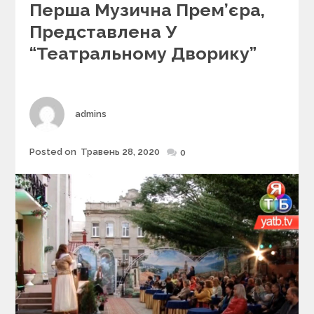
e
Перша Музична Прем’єра,
g
Представлена У
o
r
“Театральному Дворику”
i
e
s
Author
admins
Posted on
Травень 28, 2020
Posted
0
on