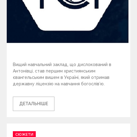
Вищий навчальний заклад, що дислокований в
Антонівці, став першим християнським
євангельським вишем в Україні, який отримав
державну ліцензію на навчання богослів’ю.
ДЕТАЛЬНІШЕ
C
СЮЖЕТИ