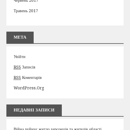
Червень 2017
Травень 2017
МЕТА
Увійти
RSS
Записів
RSS
Коментарів
WordPress.org
НЕДАВНІ ЗАПИСИ
Війна руйнує житло херсонців та жителів області