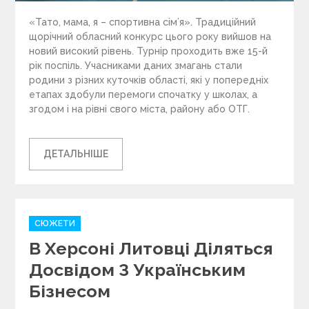
«Тато, мама, я – спортивна сім’я». Традиційний
щорічний обласний конкурс цього року вийшов на
новий високий рівень. Турнір проходить вже 15-й
рік поспіль. Учасниками даних змагань стали
родини з різних куточків області, які у попередніх
етапах здобули перемоги спочатку у школах, а
згодом і на рівні свого міста, району або ОТГ.
ДЕТАЛЬНІШЕ
C
СЮЖЕТИ
a
В Херсоні Литовці Діляться
t
e
Досвідом З Українським
g
Бізнесом
o
r