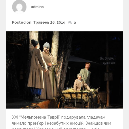
Author
admins
Posted on
Травень 26, 2019
Posted
0
on
ХХІ “Мельпомена Таврії” подарувала гладачам
чимало прем’єр і незабутніх емоцій. Знайшов чим