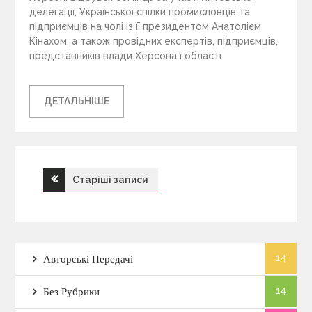
делегації, Української спілки промисловців та
підприємців на чолі із її президентом Анатолієм
Кінахом, а також провідних експертів, підприємців,
представників влади Херсона і області.
ДЕТАЛЬНІШЕ
Старіші записи
Н
а
в
14
Авторські Передачі
і
14
Без Рубрики