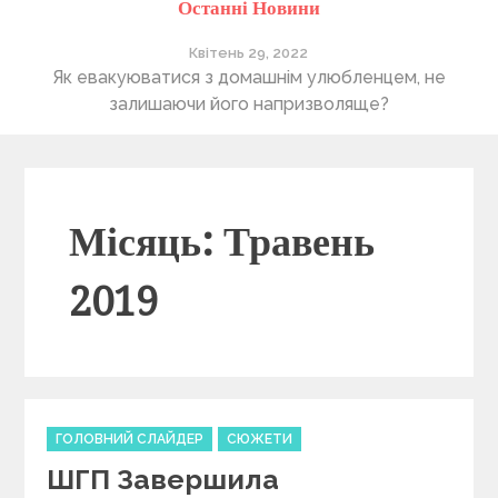
Останні Новини
Квітень 28, 2022
е
Понад 400 утриманців Херсонського притулку “4
В
лапи” очікують на нову домівку
Місяць: Травень
2019
C
ГОЛОВНИЙ СЛАЙДЕР
СЮЖЕТИ
a
ШГП Завершила
t