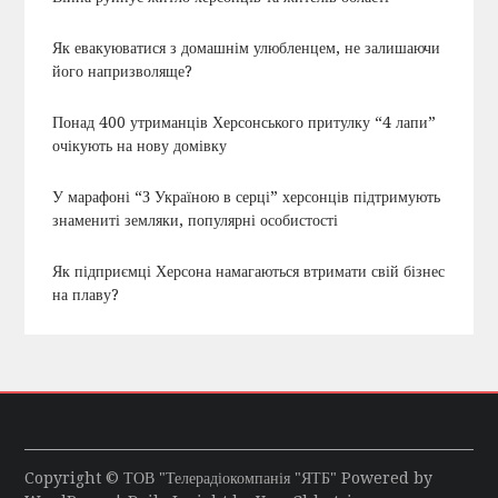
Як евакуюватися з домашнім улюбленцем, не залишаючи
його напризволяще?
Понад 400 утриманців Херсонського притулку “4 лапи”
очікують на нову домівку
У марафоні “З Україною в серці” херсонців підтримують
знамениті земляки, популярні особистості
Як підприємці Херсона намагаються втримати свій бізнес
на плаву?
Copyright © ТОВ "Телерадіокомпанія "ЯТБ" Powered by