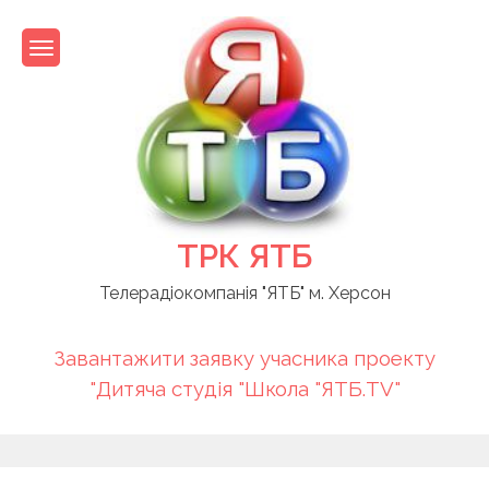
Skip
to
content
ТРК ЯТБ
Телерадіокомпанія "ЯТБ" м. Херсон
Завантажити заявку учасника проекту
"Дитяча студія "Школа "ЯТБ.TV"