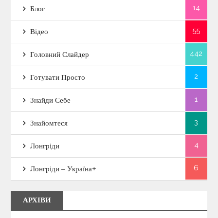
г
14
Блог
а
55
Відео
442
ц
Головний Слайдер
2
і
Готувати Просто
1
Знайди Себе
я
3
Знайомтеся
з
4
Лонгріди
а
6
Лонгріди – Україна+
п
и
АРХІВИ