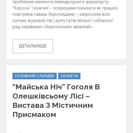
проблемні моменти міжнародного аеропорту
“Херсон” і взагалі – зсередини показати як працює
повітряна гавань Херсонщини – запросили всіх
охочих журналістів і депутатів міської і обласної
рад керівники «Херсонських авіаліній».
ДЕТАЛЬНІШЕ
C
ГОЛОВНИЙ СЛАЙДЕР
СЮЖЕТИ
a
“Майська Ніч” Гоголя В
t
e
Олешківсьому Лісі –
g
Вистава З Містичним
o
r
Присмаком
i
e
s