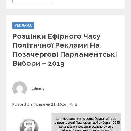
C
РЕКЛАМА
a
Розцінки Ефірного Часу
t
e
Політичної Реклами На
g
Позачергові Парламентські
o
r
Вибори – 2019
i
e
s
Author
admins
Posted on
Травень 22, 2019
Posted
0
on