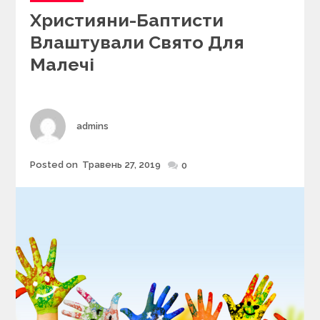
a
Християни-Баптисти
t
e
Влаштували Свято Для
g
Малечі
o
r
i
e
s
Author
admins
Posted on
Травень 27, 2019
Posted
0
on