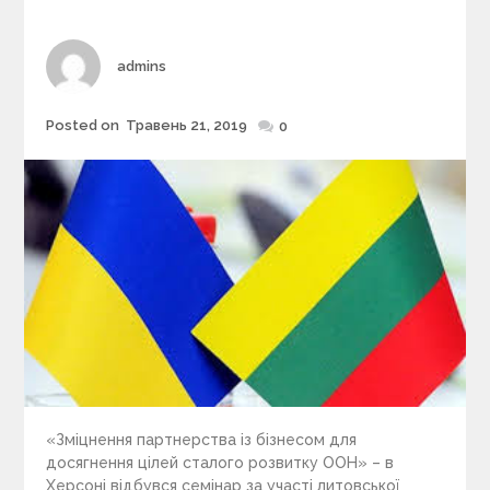
i
e
s
Author
admins
Posted on
Травень 21, 2019
Posted
0
on
«Зміцнення партнерства із бізнесом для
досягнення цілей сталого розвитку ООН» – в
Херсоні відбувся семінар за участі литовської