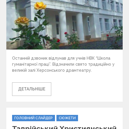
Останній дзвоник відлунав для учнів НВК “Школа
гуманітарної праці”. Відзначили свято традиційно у
великій залі Херсонського драмтеатру.
ДЕТАЛЬНІШЕ
C
ГОЛОВНИЙ СЛАЙДЕР
СЮЖЕТИ
a
Таврійський Християнський
t