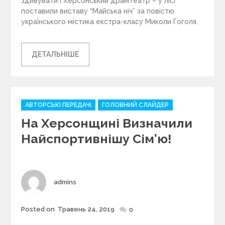
здивувати і Херсонський драмтеатр – у лісі
поставили виставу “Майська ніч” за повістю
українського містика екстра-класу Миколи Гоголя.
ДЕТАЛЬНІШЕ
C
АВТОРСЬКІ ПЕРЕДАЧІ
ГОЛОВНИЙ СЛАЙДЕР
a
На Херсонщині Визначили
t
e
Найспортивнішу Сім’ю!
g
o
r
i
Author
admins
e
s
Posted on
Травень 24, 2019
Posted
0
on