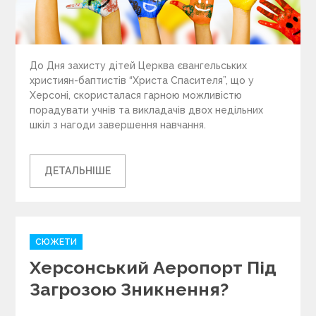
До Дня захисту дітей Церква євангельських
християн-баптистів “Христа Спасителя”, що у
Херсоні, скористалася гарною можливістю
порадувати учнів та викладачів двох недільних
шкіл з нагоди завершення навчання.
ДЕТАЛЬНІШЕ
C
СЮЖЕТИ
a
Херсонський Аеропорт Під
t
e
Загрозою Зникнення?
g
o