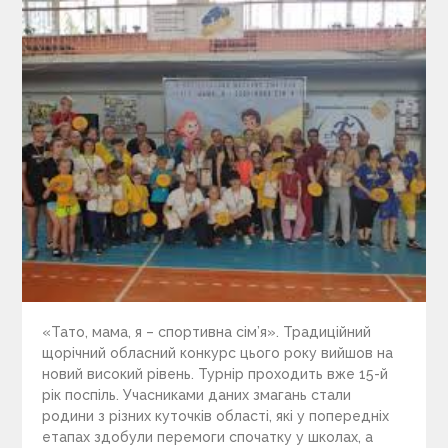
«Тато, мама, я – спортивна сім’я». Традиційний
щорічний обласний конкурс цього року вийшов на
новий високий рівень. Турнір проходить вже 15-й
рік поспіль. Учасниками даних змагань стали
родини з різних куточків області, які у попередніх
етапах здобули перемоги спочатку у школах, а