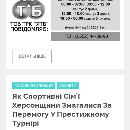
ДЕТАЛЬНІШЕ
C
ГОЛОВНИЙ СЛАЙДЕР
СЮЖЕТИ
a
Як Спортивні Сім’ї
t
e
Херсонщини Змагалися За
g
Перемогу У Престижному
o
r
Турнірі
i