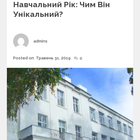
e
Навчальний Рік: Чим Він
g
Унікальний?
o
r
i
e
s
Author
admins
Posted on
Травень 31, 2019
Posted
0
on