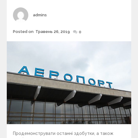
r
i
Author
admins
e
s
Posted on
Травень 26, 2019
Posted
0
on
Продемонструвати останні здобутки, а також