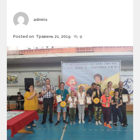
e
s
Author
admins
Posted on
Травень 21, 2019
Posted
0
on