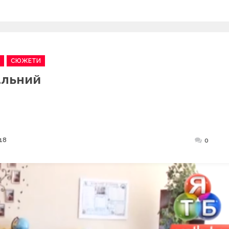
СЮЖЕТИ
альний
18
Posted
0
on