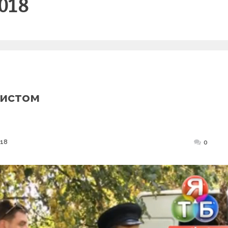
2018
ристом
018
Posted
0
on