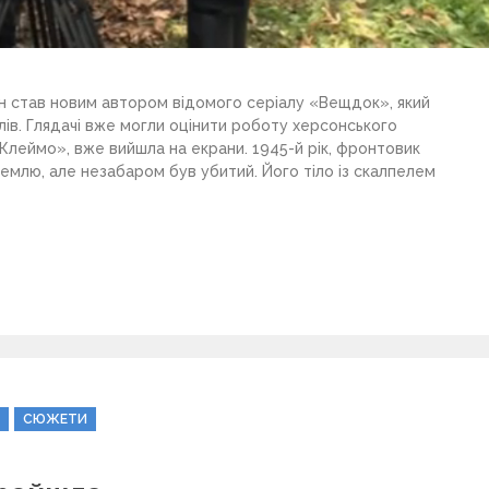
ін став новим автором відомого серіалу «Вещдок», який
ів. Глядачі вже могли оцінити роботу херсонського
«Клеймо», вже вийшла на екрани. 1945-й рік, фронтовик
землю, але незабаром був убитий. Його тіло із скалпелем
СЮЖЕТИ