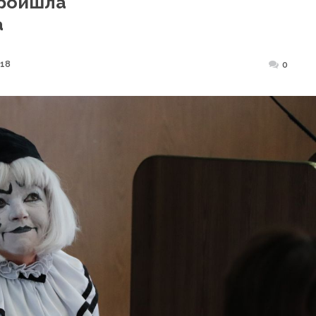
Пройшла
а
018
Posted
0
on