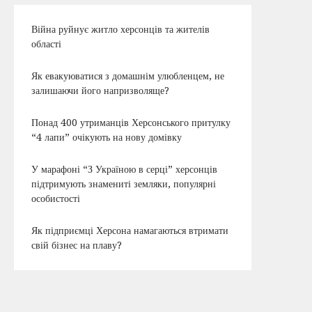
Війна руйнує житло херсонців та жителів
області
Як евакуюватися з домашнім улюбленцем, не
залишаючи його напризволяще?
Понад 400 утриманців Херсонського притулку
“4 лапи” очікують на нову домівку
У марафоні “З Україною в серці” херсонців
підтримують знамениті земляки, популярні
особистості
Як підприємці Херсона намагаються втримати
свій бізнес на плаву?