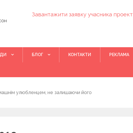
Завантажити заявку учасника проекту
сон
ІДИ
БЛОГ
КОНТАКТИ
РЕКЛАМА
Квітень 28, 2022
залишаючи його
Понад 400 утриманців Херсонського 
на нову домівку