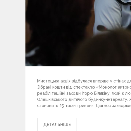
Мистецька акція відбулася вперше у стінах д
Зібрані кошти від спектаклю «Монолог актриси
реабілітаційні заходи Ігорю Білякіну, який є 
Олешківського дитячого будинку-інтернату. Х
становить 25 тисяч гривень. Діагноз захворюв
ДЕТАЛЬНІШЕ