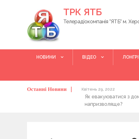
Skip
ТРК ЯТБ
to
content
Телерадіокомпанія "ЯТБ" м. Хер
НОВИНИ
ВІДЕО
ЛОНГР
Останні Новини
бласті
Квітень 29, 2022
Як евакуюватися з домашнім улюбленцем, не 
напризволяще?