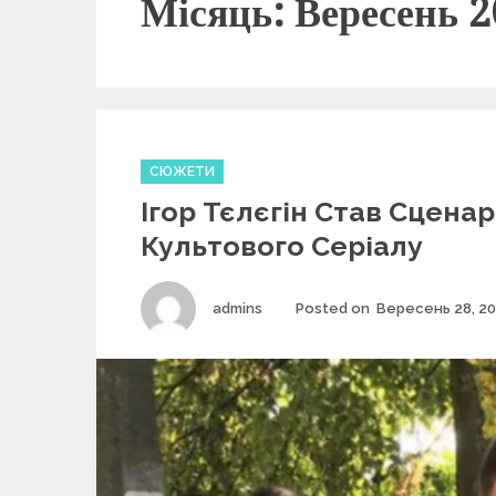
Місяць: Вересень 
C
СЮЖЕТИ
a
Ігор Тєлєгін Став Сцена
t
e
Культового Серіалу
g
o
r
Author
admins
Posted on
Вересень 28, 2
i
e
s