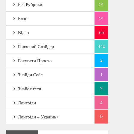
14
Без Рубрики
14
Блог
55
Відео
442
Головний Слайдер
2
Готувати Просто
1
Знайди Себе
3
Знайомтеся
4
Лонгріди
6
Лонгріди – Україна+