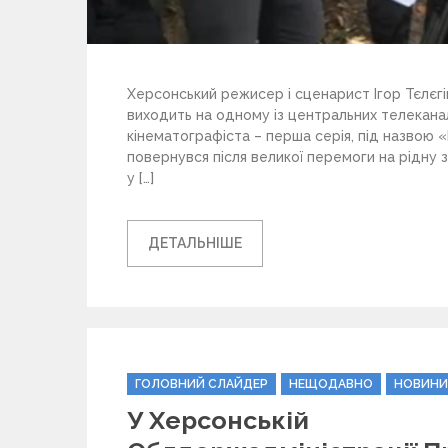
Херсонський режисер і сценарист Ігор Тєлєг
виходить на одному із центральних телеканал
кінематографіста – перша серія, під назвою 
повернувся після великої перемоги на рідну 
у […]
ДЕТАЛЬНІШЕ
C
ГОЛОВНИЙ СЛАЙДЕР
НЕЩОДАВНО
НОВИНИ
a
У Херсонській
t
e