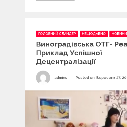
C
ГОЛОВНИЙ СЛАЙДЕР
НЕЩОДАВНО
НОВИНИ
a
Виноградівська ОТГ- Ре
t
e
Приклад Успішної
g
Децентралізації
o
r
i
Author
admins
Posted on
Вересень 27, 20
e
s