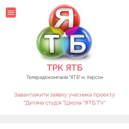
Skip
to
content
ТРК ЯТБ
Телерадіокомпанія "ЯТБ" м. Херсон
Завантажити заявку учасника проекту
"Дитяча студія "Школа "ЯТБ.TV"