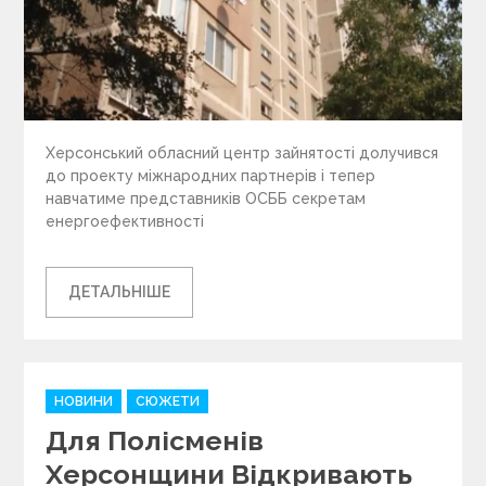
Херсонський обласний центр зайнятості долучився
до проекту міжнародних партнерів і тепер
навчатиме представників ОСББ секретам
енергоефективності
ДЕТАЛЬНІШЕ
C
НОВИНИ
СЮЖЕТИ
a
Для Полісменів
t
e
Херсонщини Відкривають