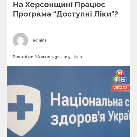
e
На Херсонщині Працює
g
Програма “Доступні Ліки”?
o
r
i
e
s
Author
admins
Posted on
Жовтень 31, 2019
Posted
0
on