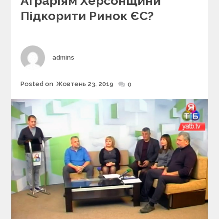
Аграріям Херсонщини
g
Підкорити Ринок ЄС?
o
r
i
e
s
Author
admins
Posted on
Жовтень 23, 2019
Posted
0
on