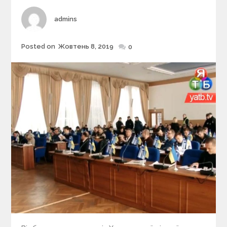
e
s
Author
admins
Posted on
Жовтень 8, 2019
Posted
0
on