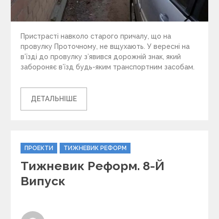
Пристрасті навколо старого причалу, що на
провулку Проточному, не вщухають. У вересні на
в’їзді до провулку з’явився дорожній знак, який
забороняє в’їзд будь-яким транспортним засобам.
ДЕТАЛЬНІШЕ
C
ПРОЕКТИ
ТИЖНЕВИК РЕФОРМ
a
Тижневик Реформ. 8-Й
t
e
Випуск
g
o
r
i