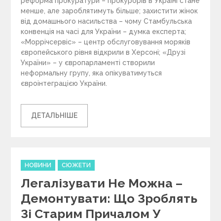
реформа прокуратури – прокурорів в Україні стане
менше, але зароблятимуть більше; захистити жінок
від домашнього насильства – чому Стамбульська
конвенція на часі для України – думка експерта;
«Моррічсервіс» – центр обслуговування моряків
європейського рівня відкрили в Херсоні; «Друзі
України» – у європарламенті створили
неформальну групу, яка опікуватимуться
євроінтеграцією України.
ДЕТАЛЬНІШЕ
C
НОВИНИ
СЮЖЕТИ
a
Легалізувати Не Можна –
t
e
Демонтувати: Що Зроблять
g
Зі Старим Причалом У
o