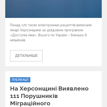
Понад 170 тисяч електронних рецептів виписали
лікарі Херсонщини за урядовою програмою
«Доступні ліки». Всього по Україні – близько 6
мільйонів.
ДЕТАЛЬНІШЕ
C
ПУБЛІКАЦІЇ
a
На Херсонщині Виявлено
t
e
111 Порушників
g
Міграційного
o