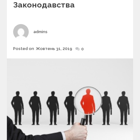
r
Законодавства
i
e
s
Author
admins
Posted on
Жовтень 31, 2019
Posted
0
on