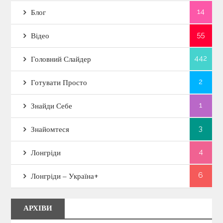
г
14
Блог
а
55
Відео
442
ц
Головний Слайдер
2
і
Готувати Просто
1
Знайди Себе
я
3
Знайомтеся
з
4
Лонгріди
а
6
Лонгріди – Україна+
п
и
АРХІВИ