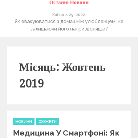
Останні Новини
Квітень 28, 2022
Понад 400 утриманців Херсонського притулку “4
В
лапи” очікують на нову домівку
Місяць: Жовтень
2019
C
НОВИНИ
СЮЖЕТИ
a
Медицина У Смартфоні: Як
t