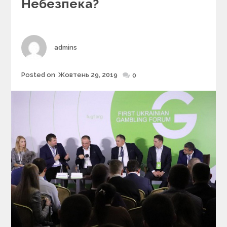
Небезпека?
i
e
s
Author
admins
Posted on
Жовтень 29, 2019
Posted
0
on