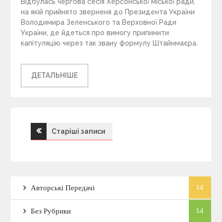
Відбулась чергова сесія Херсонської міської ради,
на якій прийнято зверненя до Президента України
Володимира Зеленського та Верховної Ради
України, де йдеться про вимогу припинити
капітуляцію через так звану формулу Штайнмаєра.
ДЕТАЛЬНІШЕ
Старіші записи
Н
а
в
14
Авторські Передачі
і
14
Без Рубрики