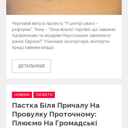
Черговий випуск проекту “У центрі уваги –
реформи”. Тема – “Зона вільної торгівлі: що заважає
підприємцям та аграріям Херсонщини завоювати
ринок Європи?” Учасники: експортери, експерти,
представники влади.
ДЕТАЛЬНІШЕ
C
НОВИНИ
СЮЖЕТИ
a
Пастка Біля Причалу На
t
e
Провулку Проточному:
g
Плюємо На Громадські
o