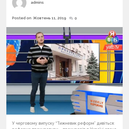
Author
admins
e
s
Posted on
Жовтень 11, 2019
Posted
0
on
У черговому випуску “Тижневик реформ” дивіться: