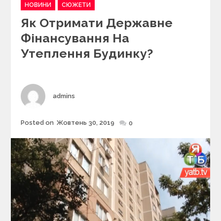
C
НОВИНИ
СЮЖЕТИ
a
Як Отримати Державне
t
e
Фінансування На
g
Утеплення Будинку?
o
r
i
e
s
Author
admins
Posted on
Жовтень 30, 2019
Posted
0
on