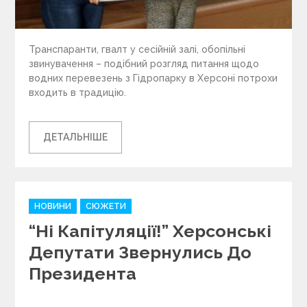
Транспаранти, гвалт у сесійній залі, обопільні
звинувачення – подібний розгляд питання щодо
водних перевезень з Гідропарку в Херсоні потрохи
входить в традицію.
ДЕТАЛЬНІШЕ
C
НОВИНИ
СЮЖЕТИ
a
“Ні Капітуляції!” Херсонські
t
e
Депутати Звернулись До
g
Президента
o
r
i