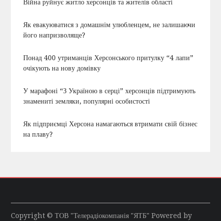
Війна руйнує житло херсонців та жителів області
Як евакуюватися з домашнім улюбленцем, не залишаючи
його напризволяще?
Понад 400 утриманців Херсонського притулку “4 лапи”
очікують на нову домівку
У марафоні “З Україною в серці” херсонців підтримують
знамениті земляки, популярні особистості
Як підприємці Херсона намагаються втримати свій бізнес
на плаву?
Copyright © ТОВ "Телерадіокомпанія "ЯТБ" Powered by