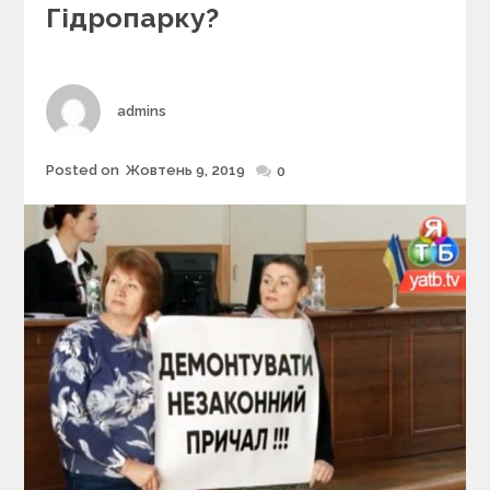
r
Гідропарку?
i
e
s
Author
admins
Posted on
Жовтень 9, 2019
Posted
0
on