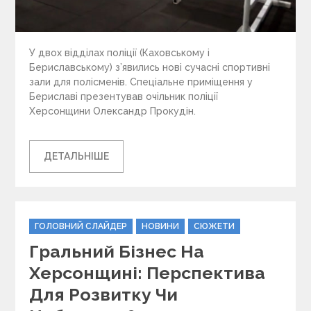
У двох відділах поліції (Каховському і
Бериславському) з’явились нові сучасні спортивні
зали для полісменів. Спеціальне приміщення у
Бериславі презентував очільник поліції
Херсонщини Олександр Прокудін.
ДЕТАЛЬНІШЕ
C
ГОЛОВНИЙ СЛАЙДЕР
НОВИНИ
СЮЖЕТИ
a
Гральний Бізнес На
t
e
Херсонщині: Перспектива
g
Для Розвитку Чи
o
r