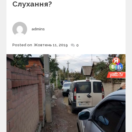
r
Слухання?
i
e
s
Author
admins
Posted on
Жовтень 11, 2019
Posted
0
on