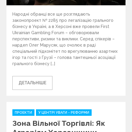
Народні обранці все ще розглядають
законопроект № 2285 про легалізацію грального
бізнесу в Україні, а в Херсоні вже провели First
Ukrainian Gambling Forum – обговорювали
перспективи, ризики та виклики. Серед спікерів –
нардеп Олег Марусяк, що очолює в раді
спеціальний підкомітет по врегулюванню азартних
ігор та гості з Грузії – голова тамтешньої асоціації
грального бізнесу […]
ДЕТАЛЬНІШЕ
C
ПРОЕКТИ
У ЦЕНТРІ УВАГИ - РЕФОРМИ
a
Зона Вільної Торгівлі: Як
t
e