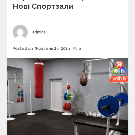
g
Нові Спортзали
o
r
i
e
s
Author
admins
Posted on
Жовтень 29, 2019
Posted
0
on