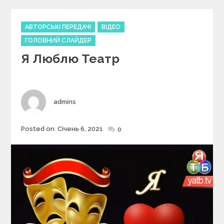
C
АВТОРСЬКІ ПЕРЕДАЧІ
ВІДЕО
a
ГОЛОВНИЙ СЛАЙДЕР
t
Я Люблю Театр
e
g
o
r
i
Author
admins
e
s
Posted on
Січень 6, 2021
Posted
0
on