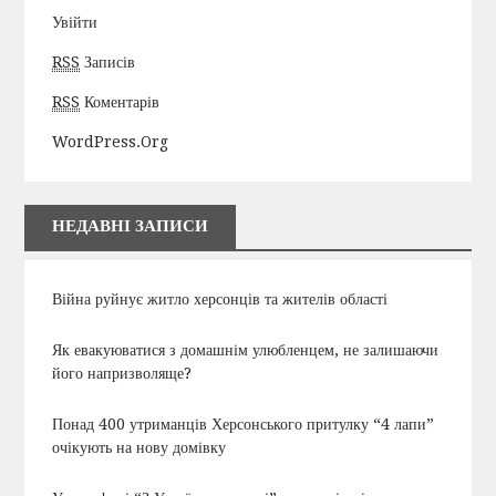
Увійти
RSS
Записів
RSS
Коментарів
WordPress.org
НЕДАВНІ ЗАПИСИ
Війна руйнує житло херсонців та жителів області
Як евакуюватися з домашнім улюбленцем, не залишаючи
його напризволяще?
Понад 400 утриманців Херсонського притулку “4 лапи”
очікують на нову домівку