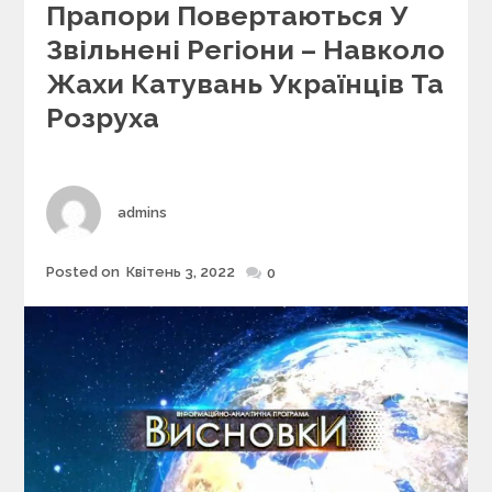
e
Прапори Повертаються У
g
Звільнені Регіони – Навколо
o
r
Жахи Катувань Українців Та
i
Розруха
e
s
Author
admins
Posted on
Квітень 3, 2022
Posted
0
on