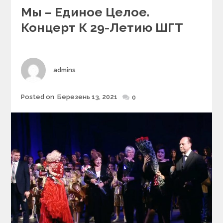
Мы – Единое Целое.
e
g
Концерт К 29-Летию ШГТ
o
r
i
e
Author
admins
s
Posted on
Березень 13, 2021
Posted
0
on