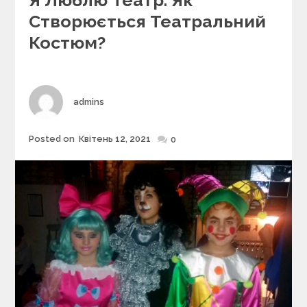
e
Створюється Театральний
g
Костюм?
o
r
i
e
s
Author
admins
Posted on
Квітень 12, 2021
Posted
0
on