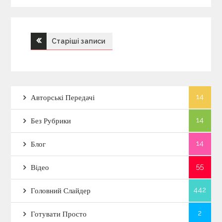
Старіші записи
Н
а
в
14
Авторські Передачі
і
14
Без Рубрики
г
14
Блог
а
55
Відео
442
ц
Головний Слайдер
2
і
Готувати Просто