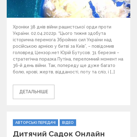
Хроніки 38 днів війни рашистської орди проти
України. 02.04.2022р. “Цього тижня здобута
історична перемога Збройних сил України над
російською армією у битві за Київ”, – повідомив
головред Цензор.нет Юрій Бутусов. 31 березня –
стратегічна поразка Путіна, переломний момент на
36-й день війни. Так, попереду ще дуже багато
болю, крові, жертв, відданості, поту та сліз, і […]
ДЕТАЛЬНІШЕ
C
АВТОРСЬКІ ПЕРЕДАЧІ
ВІДЕО
a
Дитячий Садок Онлайн
t