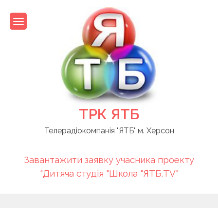
Skip
to
content
ТРК ЯТБ
Телерадіокомпанія "ЯТБ" м. Херсон
Завантажити заявку учасника проекту
"Дитяча студія "Школа "ЯТБ.TV"