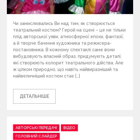
Чи замислювались Ви над тим, як створюється
театральний костюм? Герой на сцені – це не тільки
плід авторської уяви, атмосферної епохи, фантазії,
а й творче бачення художника та режисера-
постановника. В кожному спектаклі саме вони
вибудовують власний образ, придумують деталі,
які створюють колорит театрального дійства. Але
ж цілком природно, що навіть найвиразніший та
найвеличніший костюм стає […]
ДЕТАЛЬНІШЕ
C
АВТОРСЬКІ ПЕРЕДАЧІ
ВІДЕО
a
ГОЛОВНИЙ СЛАЙДЕР
t