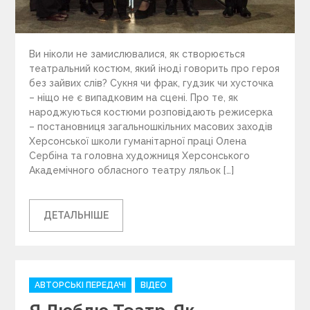
Ви ніколи не замислювалися, як створюється
театральний костюм, який іноді говорить про героя
без зайвих слів? Сукня чи фрак, гудзик чи хусточка
– ніщо не є випадковим на сцені. Про те, як
народжуються костюми розповідають режисерка
– постановниця загальношкільних масових заходів
Херсонської школи гуманітарної праці Олена
Сербіна та головна художниця Херсонського
Академічного обласного театру ляльок […]
ДЕТАЛЬНІШЕ
C
АВТОРСЬКІ ПЕРЕДАЧІ
ВІДЕО
a
Я Люблю Театр. Як
t