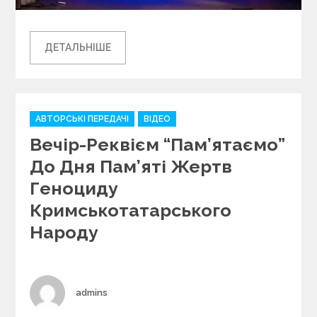
ДЕТАЛЬНІШЕ
C
АВТОРСЬКІ ПЕРЕДАЧІ
ВІДЕО
a
Вечір-Реквієм “Пам’ятаємо”
t
e
До Дня Пам’яті Жертв
g
Геноциду
o
r
Кримськотатарського
i
Народу
e
s
Author
admins