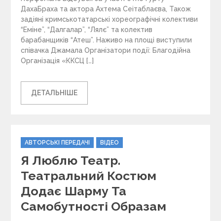
ДахаБраха та актора Ахтема Сеітаблаєва, Також
задіяні кримськотатарські хореографічні колективи
“Еміне”, “Далгалар”, “Лялє” та колектив
барабанщиків “Атеш”. Наживо на площі виступили
співачка Джамала Організатори події: Благодійна
Організація «ККСЦ […]
ДЕТАЛЬНІШЕ
C
АВТОРСЬКІ ПЕРЕДАЧІ
ВІДЕО
a
Я Люблю Театр.
t
e
Театральний Костюм
g
Додає Шарму Та
o
r
Самобутності Образам
i