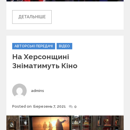
ДЕТАЛЬНІШЕ
C
АВТОРСЬКІ ПЕРЕДАЧІ
ВІДЕО
a
На Херсонщині
t
e
Зніматимуть Кіно
g
o
r
i
Author
admins
e
s
Posted on
Березень 7, 2021
Posted
0
on