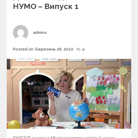
e
НУМО – Випуск 1
g
o
r
i
Author
admins
e
s
Posted on
Березень 26, 2022
Posted
0
on