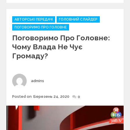
C
АВТОРСЬКІ ПЕРЕДАЧІ
ГОЛОВНИЙ СЛАЙДЕР
a
ПОГОВОРИМО ПРО ГОЛОВНЕ
t
Поговоримо Про Головне:
e
g
Чому Влада Не Чує
o
Громаду?
r
i
e
s
Author
admins
Posted on
Березень 24, 2020
Posted
0
on