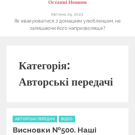
Останні Новини
Квітень 28, 2022
Понад 400 утриманців Херсонського притулку “4
В
лапи” очікують на нову домівку
Категорія:
Авторські передачі
C
АВТОРСЬКІ ПЕРЕДАЧІ
ВІДЕО
a
Висновки №500. Наші
t