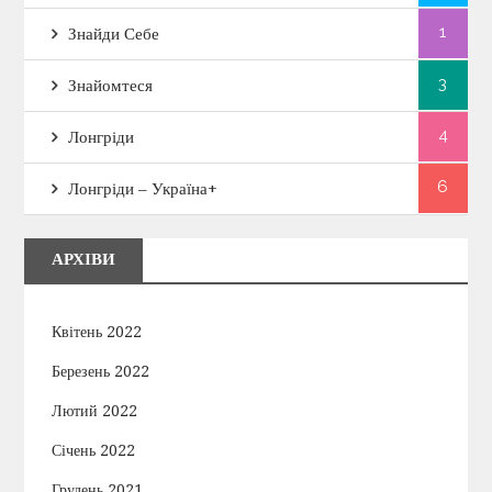
1
Знайди Себе
я
3
Знайомтеся
з
4
Лонгріди
а
6
Лонгріди – Україна+
п
и
АРХІВИ
с
Квітень 2022
і
Березень 2022
в
Лютий 2022
Січень 2022
Грудень 2021