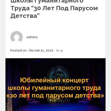
Школы Гуманитарного
o
Труда “30 Лет Под Парусом
r
i
Детства”
e
s
Author
admins
Posted on
Лютий 21, 2022
Posted
0
on