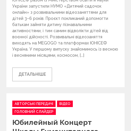
ЮНІСЕФ разом із Міністерством освіти й науки
України запустили НУМО «Дитячий садочок
онлайн» з розвивальними відеозаняттями для
дітей 3–6 років. Проєкт покликаний допомогти
батькам зайняти дитину пізнавальними
активностями, і тим самим відволікти дітей від
воєнної дійсності. Розвивальні відеозаняття
виходять на MEGOGO та платформах ЮНІСЕФ
Україна. У першому випуску знайомимось із весною
і весняними місяцями, космосом, […]
ДЕТАЛЬНІШЕ
C
АВТОРСЬКІ ПЕРЕДАЧІ
ВІДЕО
a
ГОЛОВНИЙ СЛАЙДЕР
t
Юбилейный Концерт
e
g