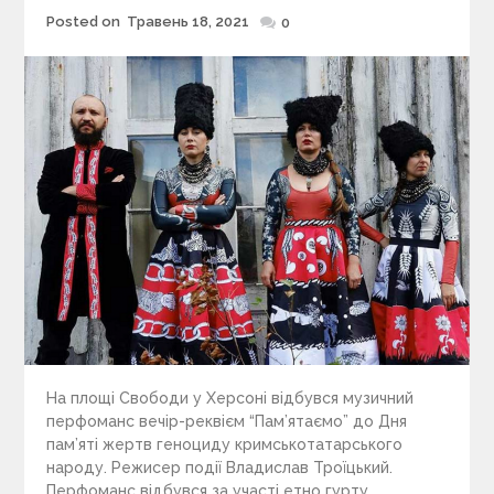
Posted on
Травень 18, 2021
Posted
0
on
На площі Свободи у Херсоні відбувся музичний
перфоманс вечір-реквієм “Пам’ятаємо” до Дня
пам’яті жертв геноциду кримськотатарського
народу. Режисер події Владислав Троїцький.
Перфоманс відбувся за участі етно гурту