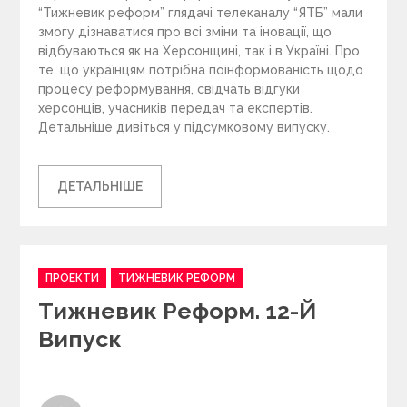
“Тижневик реформ” глядачі телеканалу “ЯТБ” мали
змогу дізнаватися про всі зміни та іновації, що
відбуваються як на Херсонщині, так і в Україні. Про
те, що українцям потрібна поінформованість щодо
процесу реформування, свідчать відгуки
херсонців, учасників передач та експертів.
Детальніше дивіться у підсумковому випуску.
ДЕТАЛЬНІШЕ
C
ПРОЕКТИ
ТИЖНЕВИК РЕФОРМ
a
Тижневик Реформ. 12-Й
t
e
Випуск
g
o
r
i