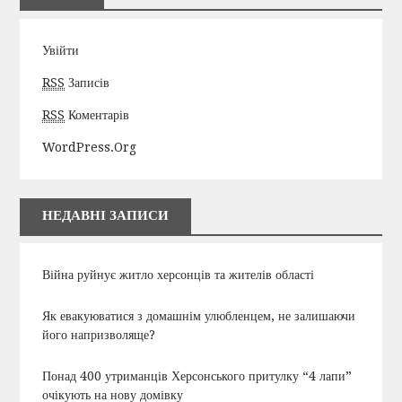
Увійти
RSS
Записів
RSS
Коментарів
WordPress.org
НЕДАВНІ ЗАПИСИ
Війна руйнує житло херсонців та жителів області
Як евакуюватися з домашнім улюбленцем, не залишаючи
його напризволяще?
Понад 400 утриманців Херсонського притулку “4 лапи”
очікують на нову домівку