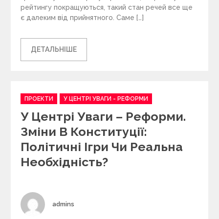
рейтингу покращуються, такий стан речей все ще
є далеким від прийнятного. Саме […]
ДЕТАЛЬНІШЕ
C
ПРОЕКТИ
У ЦЕНТРІ УВАГИ - РЕФОРМИ
a
У Центрі Уваги – Реформи.
t
e
Зміни В Конституції:
g
Політичні Ігри Чи Реальна
o
r
Необхідність?
i
e
s
Author
admins