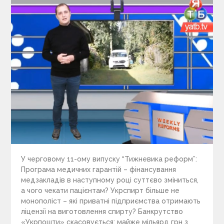
У черговому 11-ому випуску “Тижневика реформ”:
Програма медичних гарантій – фінансування
медзакладів в наступному році суттєво зміниться,
а чого чекати пацієнтам? Укрспирт більше не
монополіст – які приватні підприємства отримають
ліцензії на виготовлення спирту? Банкрутство
«Укрпошти» скасовується: майже мільярд грн з