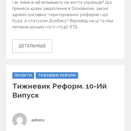
і як зміни в ній впливають на життя українців? Що
принесе країні закріплення в Основному законі
адміністративно-територіальної реформи і що
буде зі статусом Донбасу? Відповіді на ці та інші
питання шукали гості студії ЯТБ.
ДЕТАЛЬНІШЕ
C
ПРОЕКТИ
ТИЖНЕВИК РЕФОРМ
a
Тижневик Реформ. 10-Ий
t
e
Випуск
g
o
r
i
Author
admins
e
s