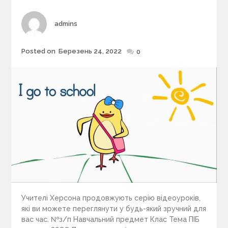
r
i
Author
admins
e
s
Posted on
Березень 24, 2022
Posted
0
on
Учителі Херсона продовжують серію відеоуроків,
які ви можете переглянути у будь-який зручний для
вас час. №з/п Навчальний предмет Клас Тема ПІБ