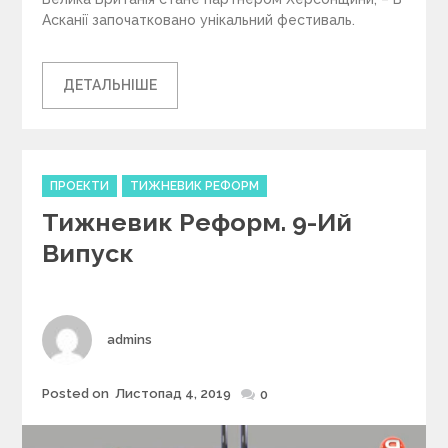
Асканії започатковано унікальний фестиваль.
ДЕТАЛЬНІШЕ
C
ПРОЕКТИ
ТИЖНЕВИК РЕФОРМ
a
Тижневик Реформ. 9-Ий
t
e
Випуск
g
o
r
i
Author
admins
e
s
Posted on
Листопад 4, 2019
Posted
0
on