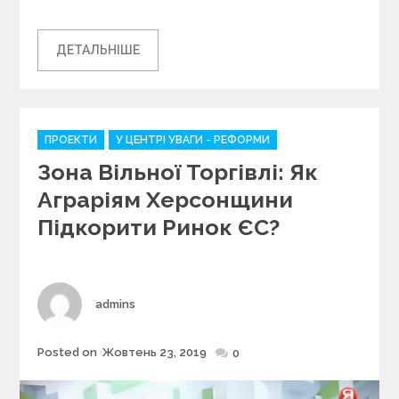
ДЕТАЛЬНІШЕ
C
ПРОЕКТИ
У ЦЕНТРІ УВАГИ - РЕФОРМИ
a
Зона Вільної Торгівлі: Як
t
e
Аграріям Херсонщини
g
Підкорити Ринок ЄС?
o
r
i
e
s
Author
admins
Posted on
Жовтень 23, 2019
Posted
0
on