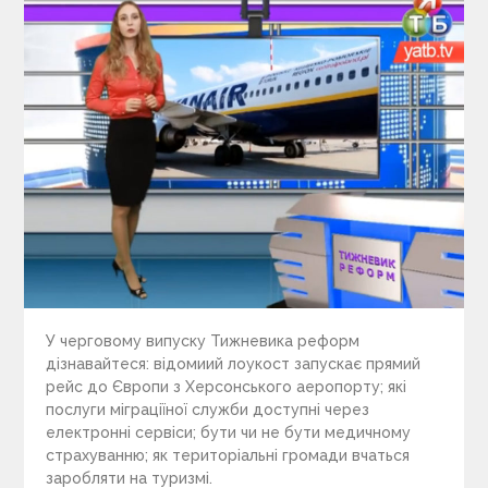
У черговому випуску Тижневика реформ
дізнавайтеся: відомиий лоукост запускає прямий
рейс до Європи з Херсонського аеропорту; які
послуги міграціїної служби доступні через
електронні сервіси; бути чи не бути медичному
страхуванню; як територіальні громади вчаться
заробляти на туризмі.