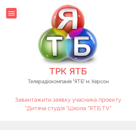
Skip
to
content
ТРК ЯТБ
Телерадіокомпанія "ЯТБ" м. Херсон
Завантажити заявку учасника проекту
"Дитяча студія "Школа "ЯТБ.TV"