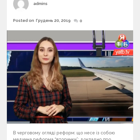
Author
admins
e
s
Posted on
Грудень 20, 2019
Posted
0
on
В черговому огляді реформ: що несе із собою
медична реформа “вторинки”; докладно про