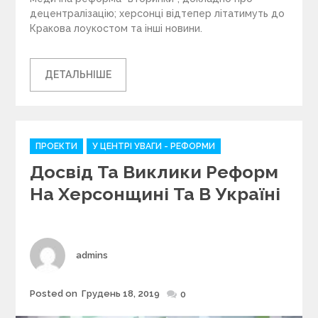
децентралізацію; херсонці відтепер літатимуть до
Кракова лоукостом та інші новини.
ДЕТАЛЬНІШЕ
C
ПРОЕКТИ
У ЦЕНТРІ УВАГИ - РЕФОРМИ
a
Досвід Та Виклики Реформ
t
e
На Херсонщині Та В Україні
g
o
r
i
Author
admins
e
s
Posted on
Грудень 18, 2019
Posted
0
on