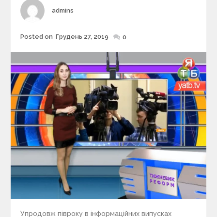
i
Author
admins
e
s
Posted on
Грудень 27, 2019
Posted
0
on
Упродовж півроку в інформаційних випусках