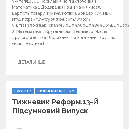
учителя,ЗЗСО Посилання на підключення 1.
Математика 1 Додавання і віднімання чисел.
Вартість товару, гривня, копійка Бондар Т.М.,НВК
№51 https://www.youtube.com/watch?
v=BYrzf3i9oxs&ab_channel=%D0%A6%D0%B5%D0%BD
2. Математика 1 Круглі числа. Дециметр. Числа
другого десятка (Додавання та віднімання круглих
чисел. Частина […]
ДЕТАЛЬНІШЕ
C
ПРОЕКТИ
ТИЖНЕВИК РЕФОРМ
a
Тижневик Реформ.13-Й
t
e
Підсумковий Випуск
g
o
r