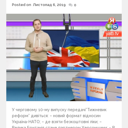
Posted on
Листопад 6, 2019
Posted
0
on
У черговому 10-му випуску передачі”Тижневик
реформ” дивіться: – новий формат відносин
Україна-НАТО; – де взяти безкоштовні ліки; –
Велика Британія стане партнером Херсонщини; – В