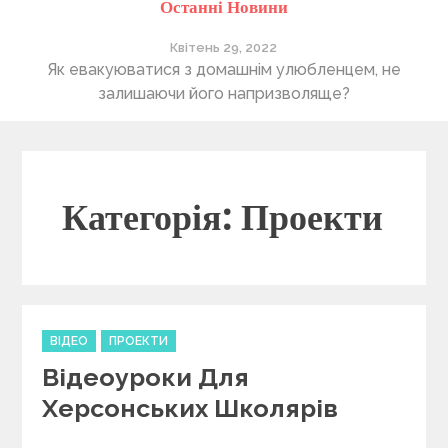
Останні Новини
Квітень 28, 2022
Понад 400 утриманців Херсонського притулку “4
В
лапи” очікують на нову домівку
Категорія: Проекти
C
ВІДЕО
ПРОЕКТИ
a
Відеоуроки Для
t
e
Херсонських Школярів
g
o