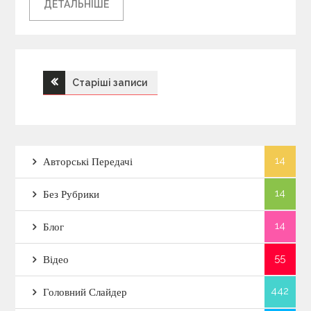
ДЕТАЛЬНІШЕ
Старіші записи
Н
а
в
14
Авторські Передачі
і
14
Без Рубрики
г
14
Блог
а
55
Відео
442
ц
Головний Слайдер