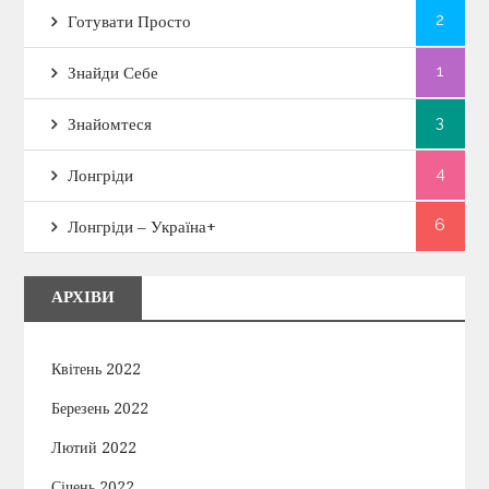
2
і
Готувати Просто
1
Знайди Себе
я
3
Знайомтеся
з
4
Лонгріди
а
6
Лонгріди – Україна+
п
и
АРХІВИ
с
Квітень 2022
і
Березень 2022
в
Лютий 2022
Січень 2022