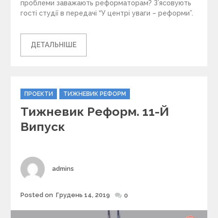
проблеми заважають реформаторам? З’ясовують
гості студії в передачі “У центрі уваги – реформи”.
ДЕТАЛЬНІШЕ
C
ПРОЕКТИ
ТИЖНЕВИК РЕФОРМ
a
Тижневик Реформ. 11-Й
t
e
Випуск
g
o
r
i
Author
admins
e
s
Posted on
Грудень 14, 2019
Posted
0
on