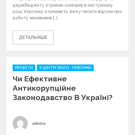
держбюджету отримає компанія в наступному
році; Херсонці отримають змогу писати відгуки про
роботу чиновників […]
ДЕТАЛЬНІШЕ
C
ПРОЕКТИ
У ЦЕНТРІ УВАГИ - РЕФОРМИ
a
Чи Ефективне
t
e
Антикорупційне
g
Законодавство В Україні?
o
r
i
e
s
Author
admins