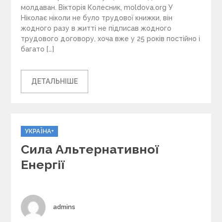
молдаван. Вікторія Колесник, moldova.org У
Ніколає ніколи не було трудової книжки, він
жодного разу в житті не підписав жодного
трудового договору, хоча вже у 25 років постійно і
багато […]
ДЕТАЛЬНІШЕ
C
УКРАЇНА+
a
Сила Альтернативної
t
e
Енергії
g
o
r
i
Author
admins
e
s