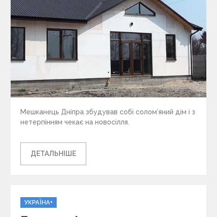
Мешканець Дніпра збудував собі солом’яний дім і з
нетерпінням чекає на новосілля.
ДЕТАЛЬНІШЕ
C
УКРАЇНА+
a