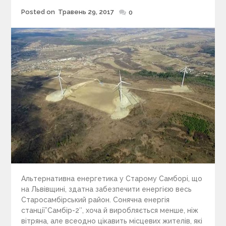
Posted on
Травень 29, 2017
Posted
0
on
Альтернативна енергетика у Старому Самборі, що
на Львівщині, здатна забезпечити енергією весь
Старосамбірський район. Сонячна енергія
станції”Самбір-2″, хоча й виробляється менше, ніж
вітряна, але всеодно цікавить місцевих жителів, які