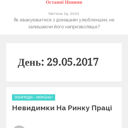
Останні Новини
Квітень 29, 2022
ті
Як евакуюватися з домашнім улюбленцем, не
П
залишаючи його напризволяще?
День: 29.05.2017
C
ЛОНГРІДИ - УКРАЇНА+
a
Невидимки На Ринку Праці
t
e
g
o