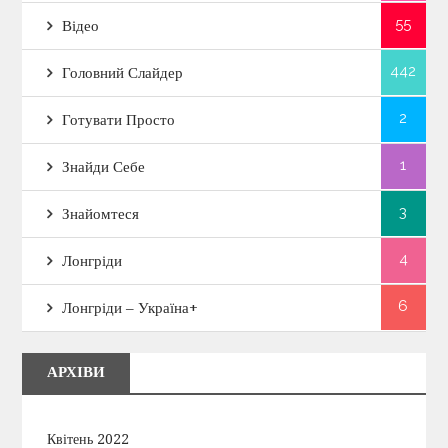
55
Відео
442
Головний Слайдер
2
Готувати Просто
1
Знайди Себе
3
Знайомтеся
4
Лонгріди
6
Лонгріди – Україна+
АРХІВИ
Квітень 2022