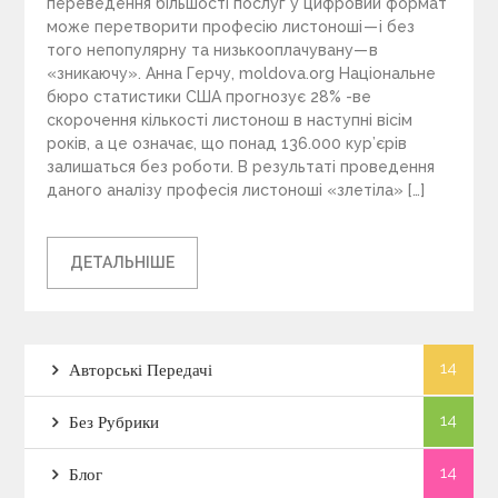
переведення більшості послуг у цифровий формат
може перетворити професію листоноші — і без
того непопулярну та низькооплачувану— в
«зникаючу». Анна Герчу, moldova.org Національне
бюро статистики США прогнозує 28% -ве
скорочення кількості листонош в наступні вісім
років, а це означає, що понад 136.000 кур’єрів
залишаться без роботи. В результаті проведення
даного аналізу професія листоноші «злетіла» […]
ДЕТАЛЬНІШЕ
14
Авторські Передачі
14
Без Рубрики
14
Блог