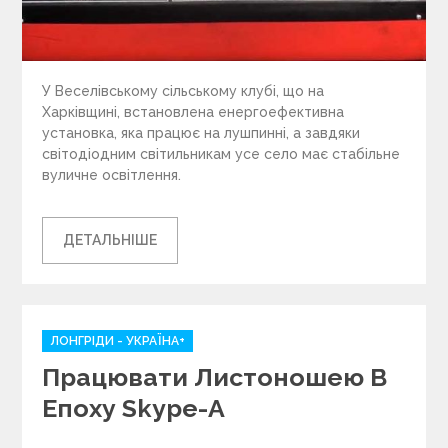
У Веселівському сільському клубі, що на
Харківщині, встановлена енергоефективна
установка, яка працює на лушпинні, а завдяки
світодіодним світильникам усе село має стабільне
вуличне освітлення.
ДЕТАЛЬНІШЕ
C
ЛОНГРІДИ - УКРАЇНА+
a
Працювати Листоношею В
t
e
Епоху Skype-А
g
o