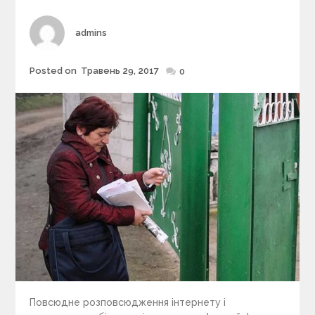
r
i
Author
admins
e
s
Posted on
Травень 29, 2017
Posted
0
on
Повсюдне розповсюдження інтернету і