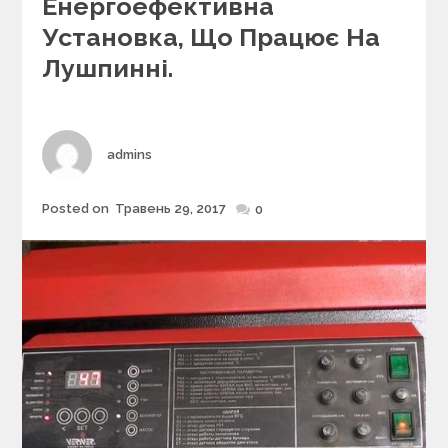
Енергоефективна
t
e
Установка, Що Працює На
g
Лушпинні.
o
r
i
e
s
Author
admins
Posted on
Травень 29, 2017
Posted
0
on