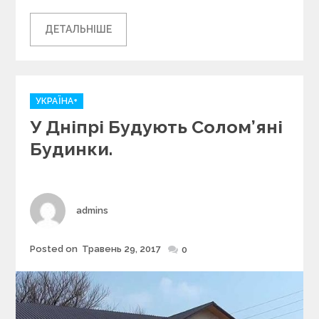
ДЕТАЛЬНІШЕ
C
УКРАЇНА+
a
У Дніпрі Будують Солом’яні
t
e
Будинки.
g
o
r
i
Author
admins
e
s
Posted on
Травень 29, 2017
Posted
0
on