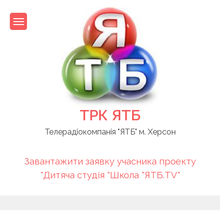
Skip
to
content
ТРК ЯТБ
Телерадіокомпанія "ЯТБ" м. Херсон
Завантажити заявку учасника проекту
"Дитяча студія "Школа "ЯТБ.TV"