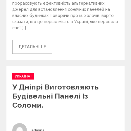
прораховують ефективність альтернативних
джерел для встановлення сонячних панелей на
власних будинках. Говорячи про м. Золочів, варто
сказати, що це перше місто в Україні, яке перевело
свої […]
ДЕТАЛЬНІШЕ
C
УКРАЇНА+
a
У Дніпрі Виготовляють
t
e
Будівельні Панелі Із
g
Соломи.
o
r
i
e
s
Author
admins