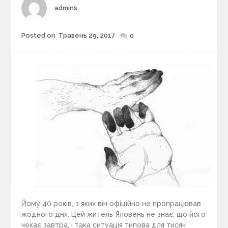
r
Author
admins
i
e
Posted on
Травень 29, 2017
Posted
0
s
on
Йому 40 років, з яких він офіційно не пропрацював
жодного дня. Цей житель Яловень не знає, що його
чекає завтра, і така ситуація типова для тисяч