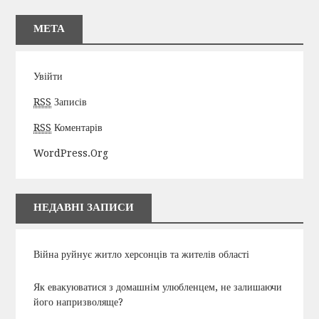
МЕТА
Увійти
RSS
Записів
RSS
Коментарів
WordPress.org
НЕДАВНІ ЗАПИСИ
Війна руйнує житло херсонців та жителів області
Як евакуюватися з домашнім улюбленцем, не залишаючи
його напризволяще?