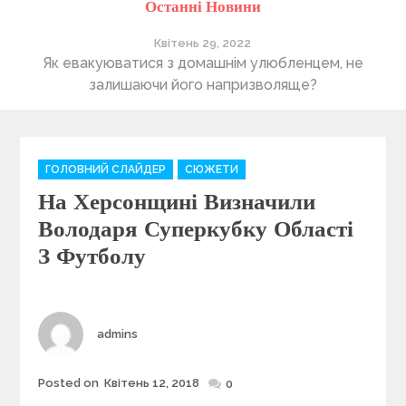
Останні Новини
Квітень 29, 2022
ті
Як евакуюватися з домашнім улюбленцем, не
П
залишаючи його напризволяще?
C
ГОЛОВНИЙ СЛАЙДЕР
СЮЖЕТИ
a
На Херсонщині Визначили
t
e
Володаря Суперкубку Області
g
З Футболу
o
r
i
e
Author
admins
s
Posted on
Квітень 12, 2018
Posted
0
on