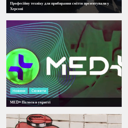
Професійну техніку для прибирання сміття презентували у
п
Херсоні
и
с
і
в
Новини
Сюжети
МЕD+ Пологи в укритті