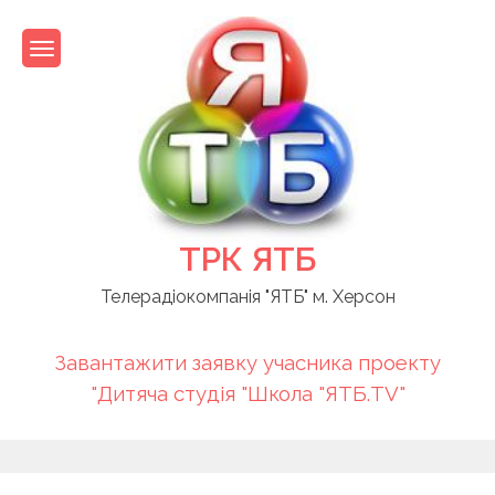
Skip
to
content
ТРК ЯТБ
Телерадіокомпанія "ЯТБ" м. Херсон
Завантажити заявку учасника проекту
"Дитяча студія "Школа "ЯТБ.TV"