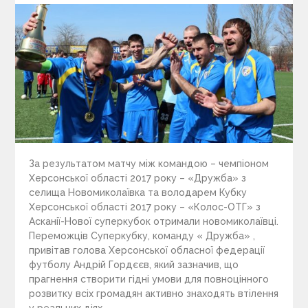
За результатом матчу між командою – чемпіоном
Херсонської області 2017 року – «Дружба» з
селища Новомиколаївка та володарем Кубку
Херсонської області 2017 року – «Колос-ОТГ» з
Асканії-Нової суперкубок отримали новомиколаївцi.
Переможців Суперкубку, команду « Дружба» ,
привітав голова Херсонської обласної федерації
футболу Андрій Гордєєв, який зазначив, що
прагнення створити гідні умови для повноцінного
розвитку всiх громадян активно знаходять втілення
у реальних діях.