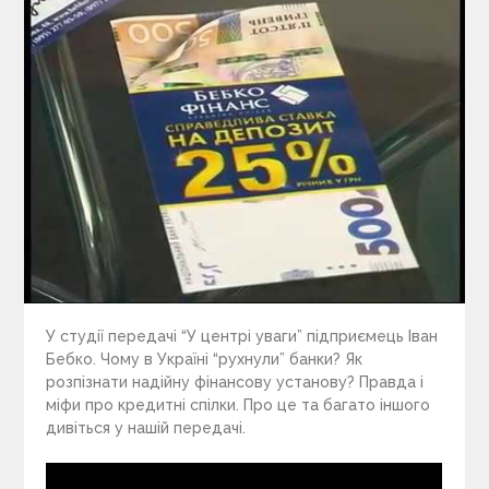
У студії передачі “У центрі уваги” підприємець Іван
Бебко. Чому в Україні “рухнули” банки? Як
розпізнати надійну фінансову установу? Правда і
міфи про кредитні спілки. Про це та багато іншого
дивіться у нашій передачі.