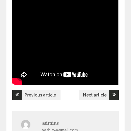
Previous article
Next article
Н
а
admins
в
yatb.tv@gmail.com