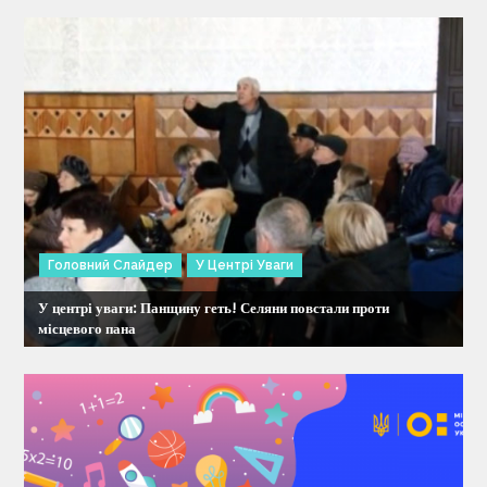
и
с
і
в
Головний Слайдер
У Центрі Уваги
У центрі уваги: Панщину геть! Селяни повстали проти
місцевого пана