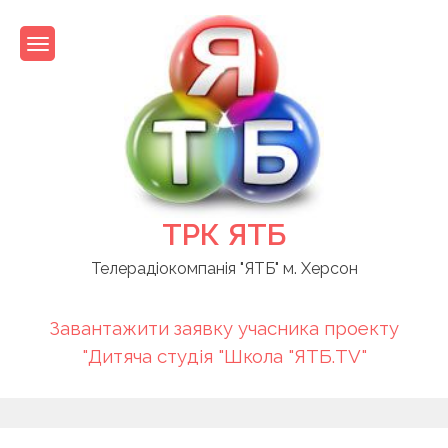
Skip
to
content
ТРК ЯТБ
Телерадіокомпанія "ЯТБ" м. Херсон
Завантажити заявку учасника проекту
"Дитяча студія "Школа "ЯТБ.TV"