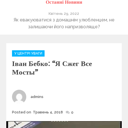
Останні Новини
Квітень 29, 2022
ті
Як евакуюватися з домашнім улюбленцем, не
П
залишаючи його напризволяще?
C
У ЦЕНТРІ УВАГИ
a
Іван Бебко: “Я Сжег Все
t
e
Мосты”
g
o
r
i
Author
admins
e
s
Posted on
Травень 4, 2018
Posted
0
on