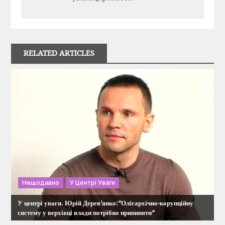
і
г
RELATED ARTICLES
а
ц
і
я
з
Нещодавно
У Центрі Уваги
а
У центрі уваги. Юрій Дерев’янко:”Олігархічно-корупційну
п
систему у верхівці влади потрібно припиняти”