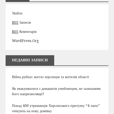
Увійти
RSS
Записів
RSS
Коментарів
WordPress.org
НЕДАВНІ ЗАПИСИ
Війна руйнує житло херсонців та жителів області
Як евакуюватися з домашнім улюбленцем, не залишаючи
його напризволяще?
Понад 400 утриманців Херсонського притулку “4 лапи”
очікують на нову домівку