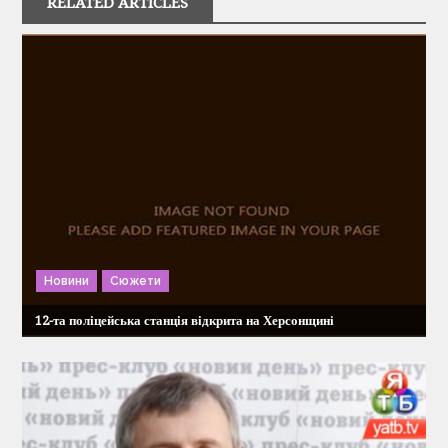
RELATED ARTICLES
а
ц
і
я
з
а
Новини
Сюжети
п
12-та поліцейська станція відкрита на Херсонщині
и
с