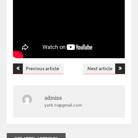
Previous article
Next article
Н
а
admins
в
yatb.tv@gmail.com
і
г