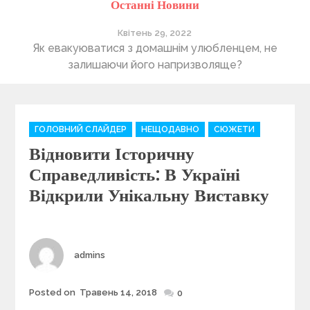
Останні Новини
Квітень 29, 2022
ті
Як евакуюватися з домашнім улюбленцем, не
П
залишаючи його напризволяще?
C
ГОЛОВНИЙ СЛАЙДЕР
НЕЩОДАВНО
СЮЖЕТИ
a
Відновити Історичну
t
e
Справедливість: В Україні
g
Відкрили Унікальну Виставку
o
r
i
e
Author
admins
s
Posted on
Травень 14, 2018
Posted
0
on