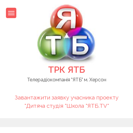
Skip
to
content
ТРК ЯТБ
Телерадіокомпанія "ЯТБ" м. Херсон
Завантажити заявку учасника проекту
"Дитяча студія "Школа "ЯТБ.TV"