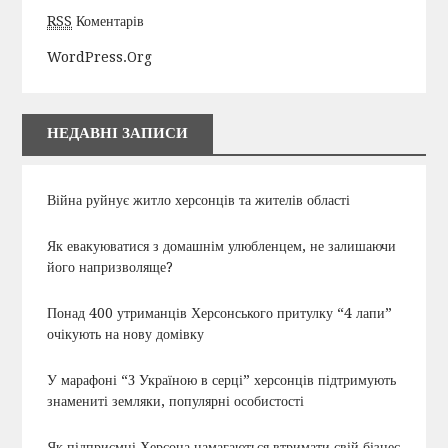
RSS
Коментарів
WordPress.org
НЕДАВНІ ЗАПИСИ
Війна руйнує житло херсонців та жителів області
Як евакуюватися з домашнім улюбленцем, не залишаючи
його напризволяще?
Понад 400 утриманців Херсонського притулку “4 лапи”
очікують на нову домівку
У марафоні “З Україною в серці” херсонців підтримують
знамениті земляки, популярні особистості
Як підприємці Херсона намагаються втримати свій бізнес