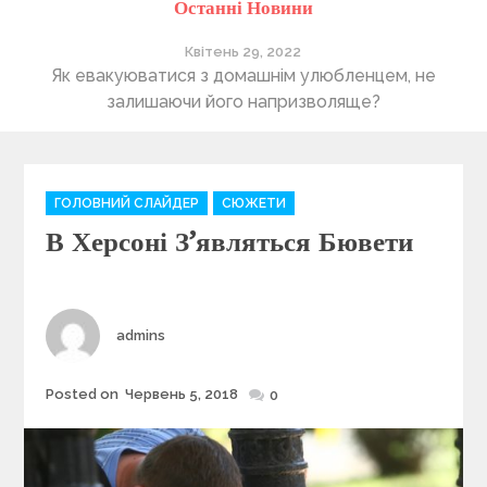
Останні Новини
Квітень 29, 2022
ті
Як евакуюватися з домашнім улюбленцем, не
П
залишаючи його напризволяще?
C
ГОЛОВНИЙ СЛАЙДЕР
СЮЖЕТИ
a
В Херсоні З’являться Бювети
t
e
g
o
r
Author
admins
i
e
Posted on
Червень 5, 2018
Posted
0
s
on