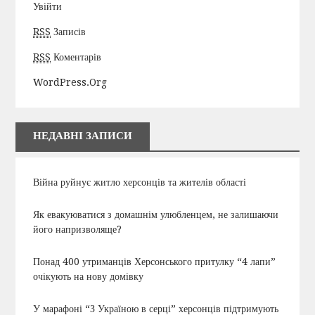
Увійти
RSS
Записів
RSS
Коментарів
WordPress.org
НЕДАВНІ ЗАПИСИ
Війна руйнує житло херсонців та жителів області
Як евакуюватися з домашнім улюбленцем, не залишаючи
його напризволяще?
Понад 400 утриманців Херсонського притулку “4 лапи”
очікують на нову домівку
У марафоні “З Україною в серці” херсонців підтримують