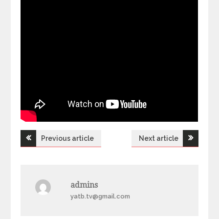
Previous article
Next article
Н
а
admins
в
yatb.tv@gmail.com