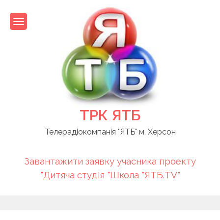
Skip
to
content
ТРК ЯТБ
Телерадіокомпанія "ЯТБ" м. Херсон
Завантажити заявку учасника проекту
"Дитяча студія "Школа "ЯТБ.TV"