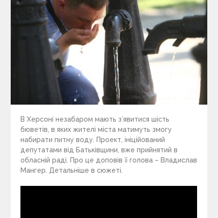
В Херсоні незабаром мають з’явитися шість
бюветів, в яких жителі міста матимуть змогу
набирати питну воду. Проект, ініційований
депутатами від Батьківщини, вже прийнятий в
обласній раді. Про це доповів її голова – Владислав
Мангер. Детальніше в сюжеті.