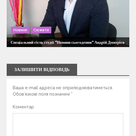
Новини
Сюжети
Спеціальний гість студії “Новини сьогодення” Андрій Дмитрієв
ЗАЛИШИТИ ВІДПОВІДЬ
Ваша e-mail адреса не оприлюднюватиметься.
Обов’язкові поля позначені
*
Коментар