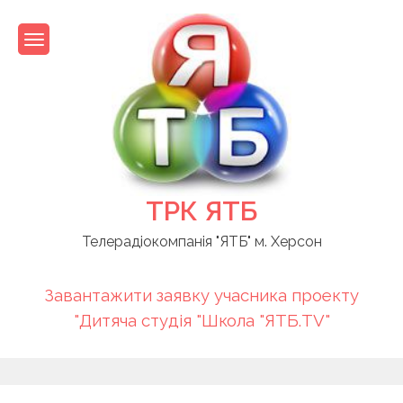
Skip
to
content
ТРК ЯТБ
Телерадіокомпанія "ЯТБ" м. Херсон
Завантажити заявку учасника проекту
"Дитяча студія "Школа "ЯТБ.TV"