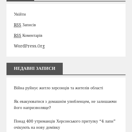
Увійти
RSS
Записів
RSS
Коментарів
WordPress.org
НЕДАВНІ ЗАПИСИ
Війна руйнує житло херсонців та жителів області
Як евакуюватися з домашнім улюбленцем, не залишаючи
його напризволяще?
Понад 400 утриманців Херсонського притулку “4 лапи”
очікують на нову домівку