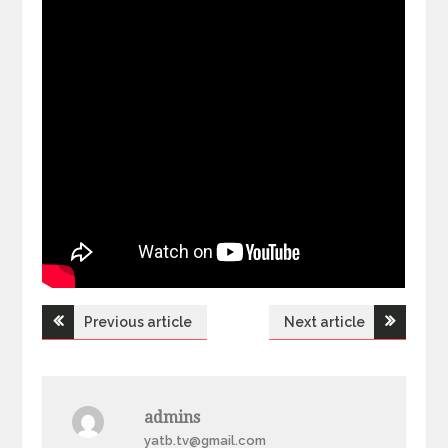
Previous article
Next article
Н
а
admins
в
yatb.tv@gmail.com