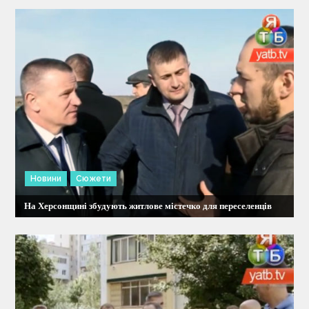
и
с
і
в
Новини
Сюжети
На Херсонщині збудують житлове містечко для переселенців