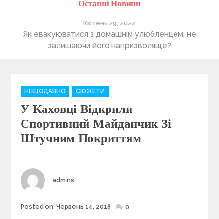
Останні Новини
Квітень 29, 2022
ті
Як евакуюватися з домашнім улюбленцем, не
П
залишаючи його напризволяще?
C
НЕЩОДАВНО
СЮЖЕТИ
a
У Каховці Відкрили
t
e
Спортивний Майданчик Зі
g
Штучним Покриттям
o
r
i
e
Author
admins
s
Posted on
Червень 14, 2018
Posted
0
on