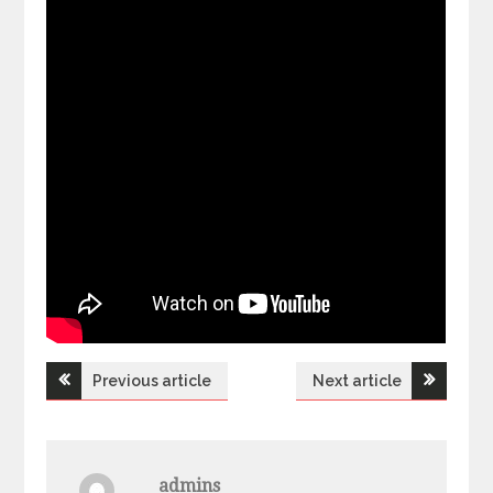
Previous article
Next article
Н
а
admins