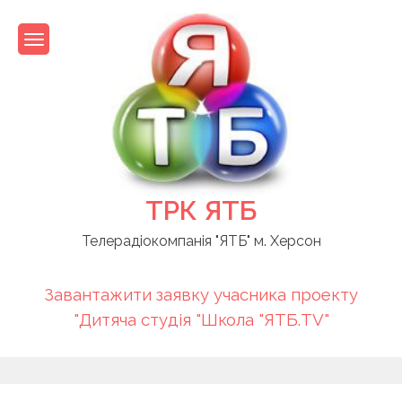
Skip
to
content
ТРК ЯТБ
Телерадіокомпанія "ЯТБ" м. Херсон
Завантажити заявку учасника проекту
"Дитяча студія "Школа "ЯТБ.TV"