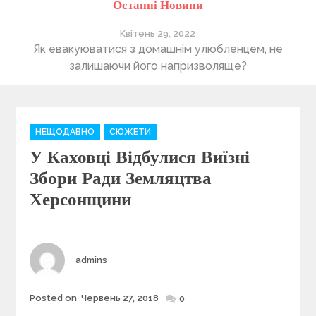
Останні Новини
Квітень 29, 2022
ті
Як евакуюватися з домашнім улюбленцем, не
П
залишаючи його напризволяще?
C
НЕЩОДАВНО
СЮЖЕТИ
a
У Каховці Відбулися Виїзні
t
e
Збори Ради Земляцтва
g
Херсонщини
o
r
i
e
Author
admins
s
Posted on
Червень 27, 2018
Posted
0
on