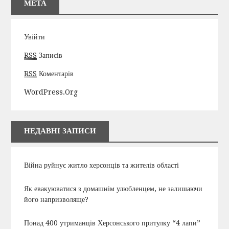
МЕТА
Увійти
RSS
Записів
RSS
Коментарів
WordPress.org
НЕДАВНІ ЗАПИСИ
Війна руйнує житло херсонців та жителів області
Як евакуюватися з домашнім улюбленцем, не залишаючи
його напризволяще?
Понад 400 утриманців Херсонського притулку “4 лапи”