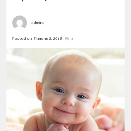
r
i
e
s
Author
admins
Posted on
Липень 2, 2018
Posted
0
on