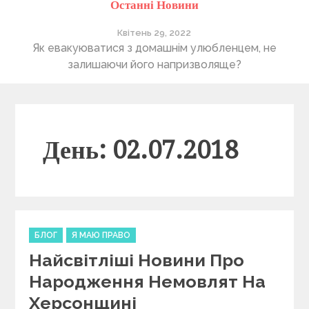
Останні Новини
Квітень 29, 2022
ті
Як евакуюватися з домашнім улюбленцем, не
П
залишаючи його напризволяще?
День: 02.07.2018
C
БЛОГ
Я МАЮ ПРАВО
a
Найсвітліші Новини Про
t
e
Народження Немовлят На
g
Херсонщині
o