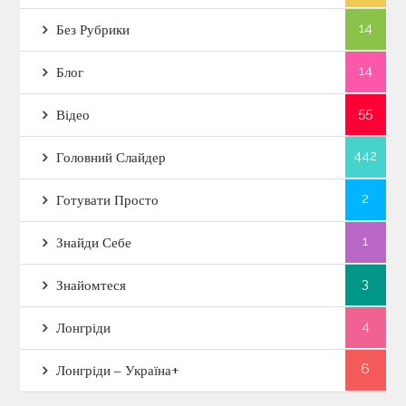
14
Без Рубрики
14
Блог
55
Відео
442
Головний Слайдер
2
Готувати Просто
1
Знайди Себе
3
Знайомтеся
4
Лонгріди
6
Лонгріди – Україна+