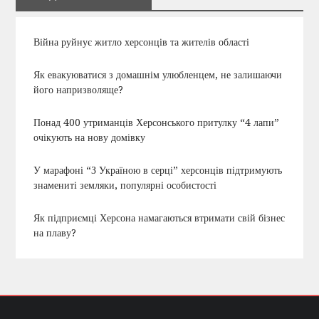
Війна руйнує житло херсонців та жителів області
Як евакуюватися з домашнім улюбленцем, не залишаючи
його напризволяще?
Понад 400 утриманців Херсонського притулку “4 лапи”
очікують на нову домівку
У марафоні “З Україною в серці” херсонців підтримують
знамениті земляки, популярні особистості
Як підприємці Херсона намагаються втримати свій бізнес
на плаву?