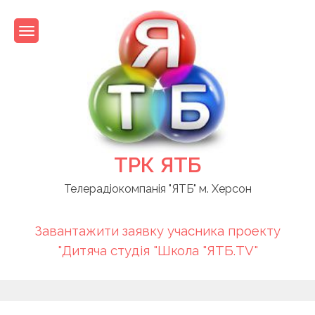
Skip
to
content
ТРК ЯТБ
Телерадіокомпанія "ЯТБ" м. Херсон
Завантажити заявку учасника проекту
"Дитяча студія "Школа "ЯТБ.TV"