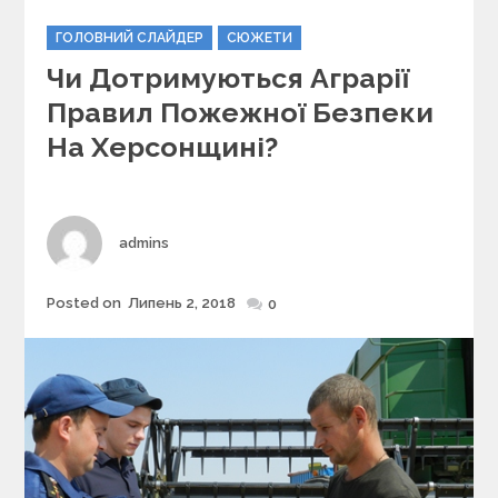
C
ГОЛОВНИЙ СЛАЙДЕР
СЮЖЕТИ
a
Чи Дотримуються Аграрії
t
e
Правил Пожежної Безпеки
g
На Херсонщині?
o
r
i
e
s
Author
admins
Posted on
Липень 2, 2018
Posted
0
on