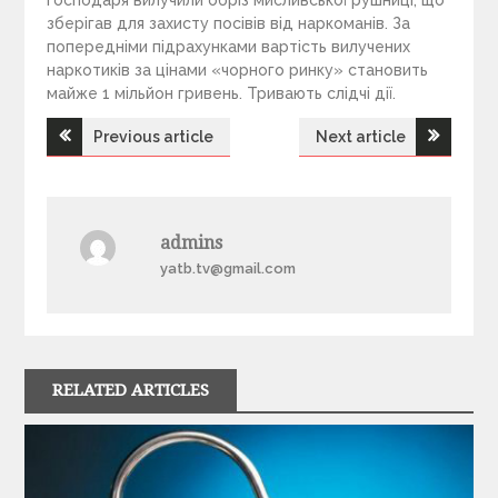
господаря вилучили обріз мисливської рушниці, що
зберігав для захисту посівів від наркоманів. За
попередніми підрахунками вартість вилучених
наркотиків за цінами «чорного ринку» становить
майже 1 мільйон гривень. Тривають слідчі дії.
Previous article
Next article
Н
а
admins
в
yatb.tv@gmail.com
і
г
RELATED ARTICLES
а
ц