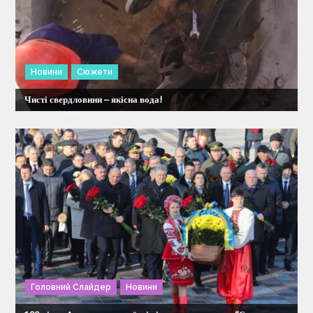
Новини
Сюжети
Чисті свердловини – якісна вода!
Головний Слайдер
Новини