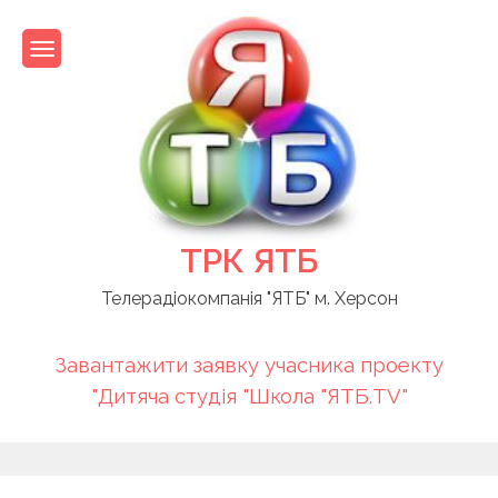
Skip
to
content
ТРК ЯТБ
Телерадіокомпанія "ЯТБ" м. Херсон
Завантажити заявку учасника проекту
"Дитяча студія "Школа "ЯТБ.TV"