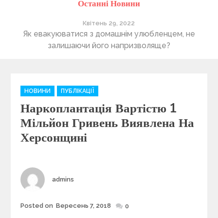
Останні Новини
Квітень 29, 2022
ті
Як евакуюватися з домашнім улюбленцем, не
П
залишаючи його напризволяще?
C
НОВИНИ
ПУБЛІКАЦІЇ
a
Наркоплантація Вартістю 1
t
e
Мільйон Гривень Виявлена На
g
Херсонщині
o
r
i
e
Author
admins
s
Posted on
Вересень 7, 2018
Posted
0
on