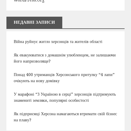
НЕДАВНІ ЗАПИСИ
Війна руйнує житло херсонців та жителів області
Як евакуюватися з домашнім улюбленцем, не залишаючи
його напризволяще?
Понад 400 утриманців Херсонського притулку “4 лапи”
очікують на нову домівку
У марафоні “З Україною в серці” херсонців підтримують
знамениті земляки, популярні особистості
Як підприємці Херсона намагаються втримати свій бізнес
на плаву?