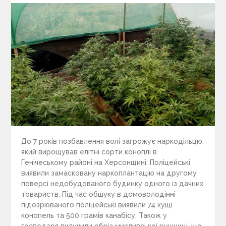
До 7 років позбавлення волі загрожує наркодільцю,
який вирощував елітні сорти коноплі в
Генічеському районі на Херсонщині. Поліцейські
виявили замасковану наркоплантацію на другому
поверсі недобудованого будинку одного із дачних
товариств. Під час обшуку в домоволодінні
підозрюваного поліцейські виявили 74 кущі
конопель та 500 грамів канабісу. Також у