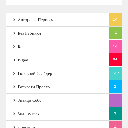
14
Авторські Передачі
14
Без Рубрики
14
Блог
55
Відео
442
Головний Слайдер
2
Готувати Просто
1
Знайди Себе
3
Знайомтеся
4
Лонгріди