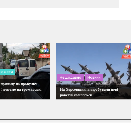
Сюжети
Нещодавно
Новини
 причалу на провулку
: плюємо на громадські
На Херсонщині випробували нові
ракетні комплекси