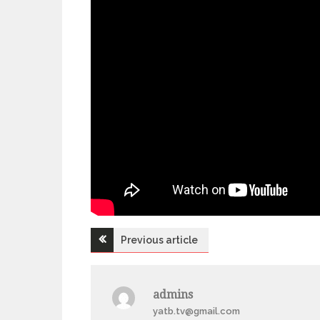
Previous article
Н
а
admins
yatb.tv@gmail.com