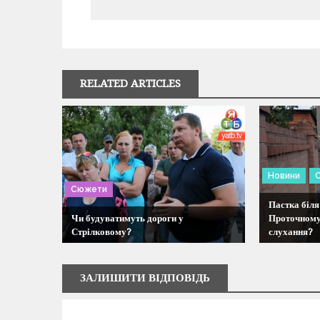
в
і
г
RELATED ARTICLES
а
ц
і
Новини
Сюжети
я
Пастка біля
Чи будуватимуть дороги у
Проточному
Стрілковому?
слухання?
з
а
ЗАЛИШИТИ ВІДПОВІДЬ
п