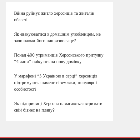
Війна руйнує житло херсонців та жителів
області
Як евакуюватися з домашнім улюбленцем, не
залишаючи його напризволяще?
Понад 400 утриманців Херсонського притулку
“4 лапи” очікують на нову домівку
У марафоні “З Україною в серці” херсонців
підтримують знамениті земляки, популярні
особистості
Як підприємці Херсона намагаються втримати
свій бізнес на плаву?