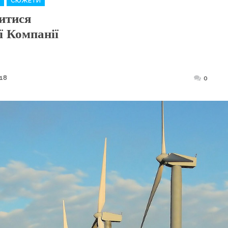
СЮЖЕТИ
итися
ї Компанії
18
Posted
0
on