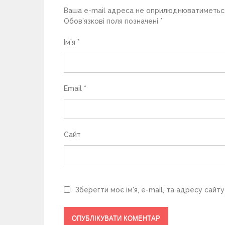
Ваша e-mail адреса не оприлюднюватиметьс
и
Обов’язкові поля позначені
*
с
Ім’я
*
і
в
Email
*
Сайт
Зберегти моє ім'я, e-mail, та адресу сайт