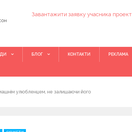
Завантажити заявку учасника проекту
сон
ІДИ
БЛОГ
КОНТАКТИ
РЕКЛАМА
Квітень 28, 202
машнім улюбленцем, не залишаючи його
Понад 400 у
на нову дом