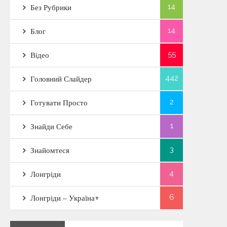
14
Без Рубрики
14
Блог
55
Відео
442
Головний Слайдер
2
Готувати Просто
1
Знайди Себе
3
Знайомтеся
4
Лонгріди
6
Лонгріди – Україна+