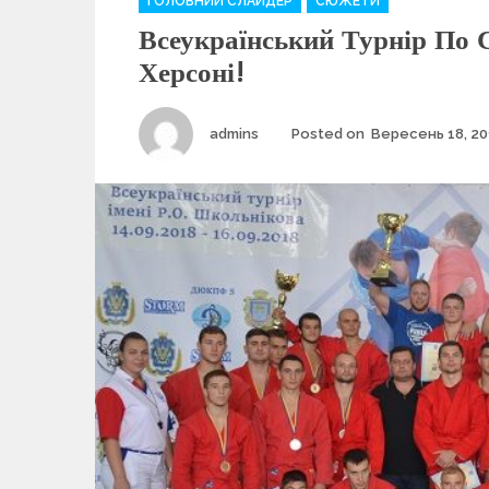
ГОЛОВНИЙ СЛАЙДЕР
СЮЖЕТИ
a
Всеукраїнський Турнір По 
t
e
Херсоні!
g
o
r
Author
admins
Posted on
Вересень 18, 20
i
e
s