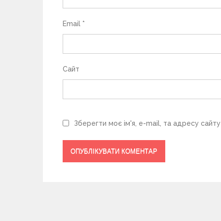
і
в
Email
*
Сайт
Зберегти моє ім'я, e-mail, та адресу сайт