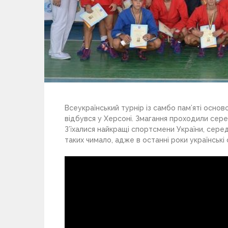
Всеукраїнський турнір із самбо пам’яті осно
відбувся у Херсоні. Змагання проходили серед
З’їхалися найкращі спортсмени України, серед 
таких чимало, адже в останні роки українські