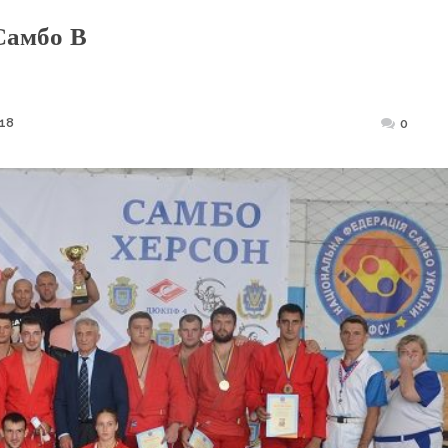
Самбо В
18
Posted
0
on