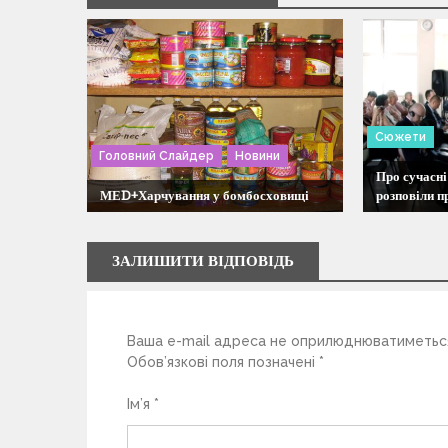
а
ц
і
Сюжети
я
Головний Слайдер
Новини
Про сучасні
МЕD+Харчування у бомбосховищі
розповіли п
з
а
ЗАЛИШИТИ ВІДПОВІДЬ
п
Ваша e-mail адреса не оприлюднюватиметьс
и
Обов’язкові поля позначені
*
с
Ім’я
*