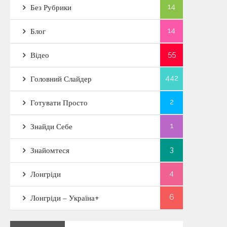
14
Без Рубрики
14
Блог
55
Відео
442
Головний Слайдер
2
Готувати Просто
1
Знайди Себе
3
Знайомтеся
4
Лонгріди
6
Лонгріди – Україна+