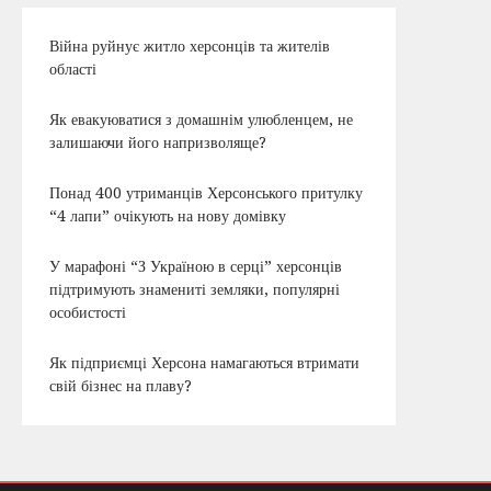
Війна руйнує житло херсонців та жителів
області
Як евакуюватися з домашнім улюбленцем, не
залишаючи його напризволяще?
Понад 400 утриманців Херсонського притулку
“4 лапи” очікують на нову домівку
У марафоні “З Україною в серці” херсонців
підтримують знамениті земляки, популярні
особистості
Як підприємці Херсона намагаються втримати
свій бізнес на плаву?