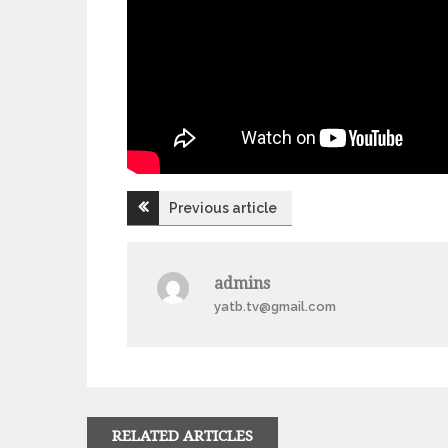
Previous article
Н
а
admins
yatb.tv@gmail.com
в
і
г
RELATED ARTICLES