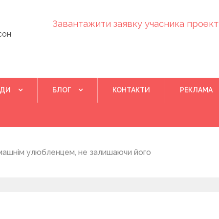
Завантажити заявку учасника проекту
сон
ІДИ
БЛОГ
КОНТАКТИ
РЕКЛАМА
Квітень 28, 202
машнім улюбленцем, не залишаючи його
Понад 400 у
на нову дом