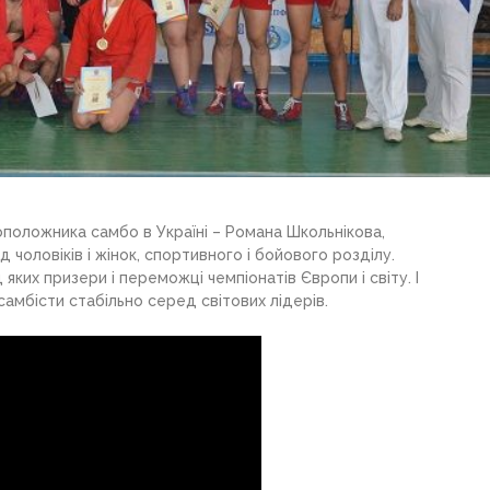
воположника самбо в Україні – Романа Школьнікова,
 чоловіків і жінок, спортивного і бойового розділу.
яких призери і переможці чемпіонатів Європи і світу. І
 самбісти стабільно серед світових лідерів.