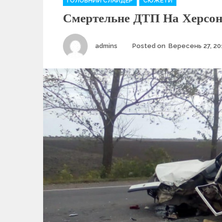
ГОЛОВНИЙ СЛАЙДЕР
СЮЖЕТИ
a
Смертельне ДТП На Херсо
t
e
g
Author
admins
Posted on
Вересень 27, 20
o
r
i
e
s