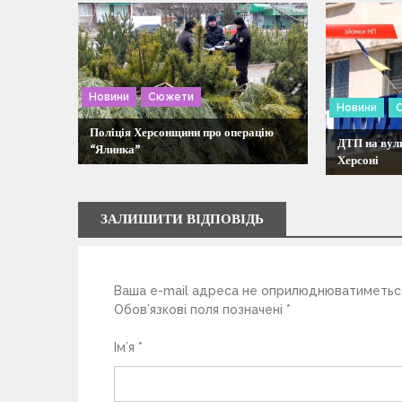
а
ц
і
Новини
Сюжети
Новини
я
Поліція Херсонщини про операцію
ДТП на вули
“Ялинка”
Херсоні
з
а
ЗАЛИШИТИ ВІДПОВІДЬ
п
Ваша e-mail адреса не оприлюднюватиметьс
и
Обов’язкові поля позначені
*
с
Ім’я
*
і