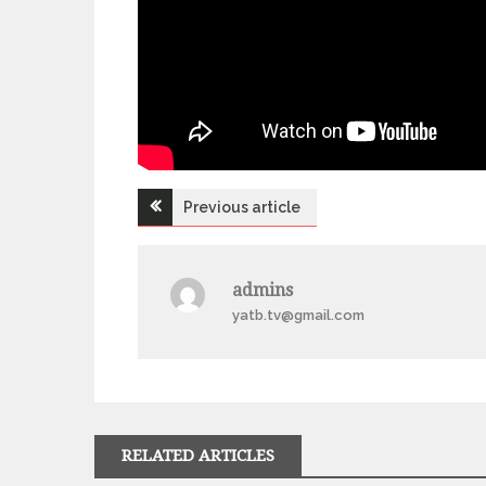
Previous article
Н
а
admins
yatb.tv@gmail.com
в
і
г
RELATED ARTICLES