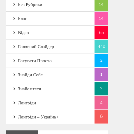
14
Без Рубрики
14
Блог
55
Відео
442
Головний Слайдер
2
Готувати Просто
1
Знайди Себе
3
Знайомтеся
4
Лонгріди
6
Лонгріди – Україна+