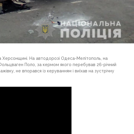
 Херсонщині. На автодорозі Одеса-Мелітополь, на
 Фольцваген Поло, за кермом якого перебував 26-річний
жівку, не впорався із керуванням і виїхав на зустрічну