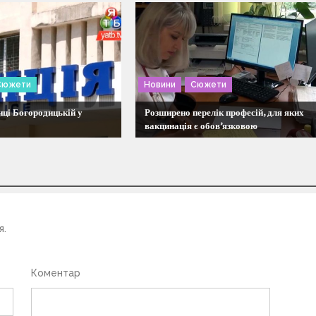
Сюжети
Новини
Сюжети
ці Богородицькій у
Розширено перелік професій, для яких
вакцинація є обов’язковою
я.
Коментар