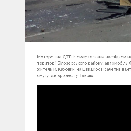
Моторошне ДТП із смертельним наслідком на
території Білозерського району, автомобіль
житель м. Каховки, на швидкості зачепив ванта
смугу, де врізався у Таврію.