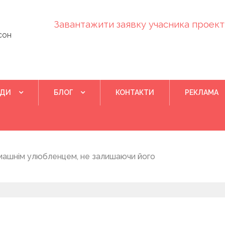
Завантажити заявку учасника проекту
сон
ІДИ
БЛОГ
КОНТАКТИ
РЕКЛАМА
Квітень 28, 202
машнім улюбленцем, не залишаючи його
Понад 400 у
на нову дом