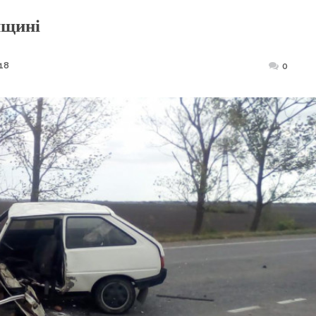
нщині
18
Posted
0
on