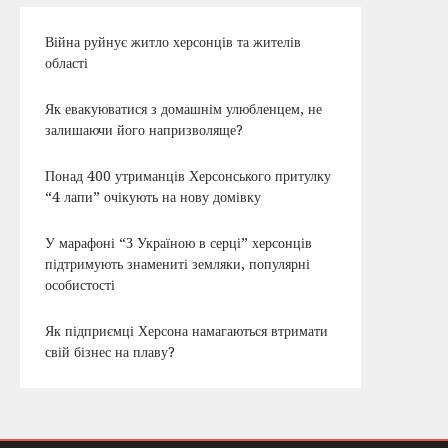
Війна руйнує житло херсонців та жителів
області
Як евакуюватися з домашнім улюбленцем, не
залишаючи його напризволяще?
Понад 400 утриманців Херсонського притулку
“4 лапи” очікують на нову домівку
У марафоні “З Україною в серці” херсонців
підтримують знамениті земляки, популярні
особистості
Як підприємці Херсона намагаються втримати
свій бізнес на плаву?