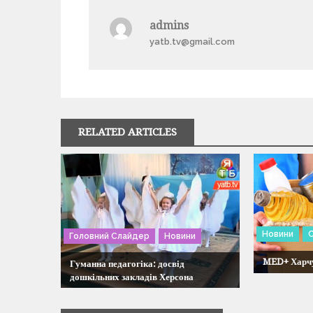
а
admins
yatb.tv@gmail.com
в
і
г
RELATED ARTICLES
а
ц
і
Новини
Головний Слайдер
Новини
я
MED+ Харчу
Гуманна педагогіка: досвід
дошкільних закладів Херсона
з