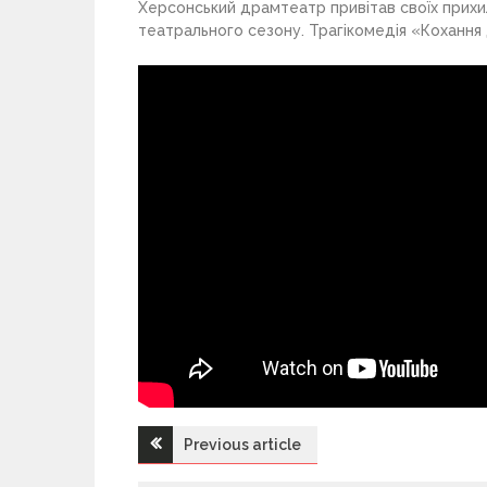
Херсонський драмтеатр привітав своїх прихи
театрального сезону. Трагікомедія «Кохання 
Previous article
Н