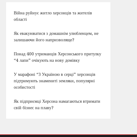
Війна руйнує житло херсонців та жителів
області
Як евакуюватися з домашнім улюбленцем, не
залишаючи його напризволяще?
Понад 400 утриманців Херсонського притулку
“4 лапи” очікують на нову домівку
У марафоні “З Україною в серці” херсонців
підтримують знамениті земляки, популярні
особистості
Як підприємці Херсона намагаються втримати
свій бізнес на плаву?