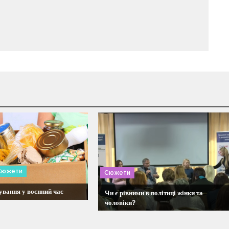
Сюжети
Сюжети
вання у воєнний час
Чи є рівними в політиці жінки та
чоловіки?