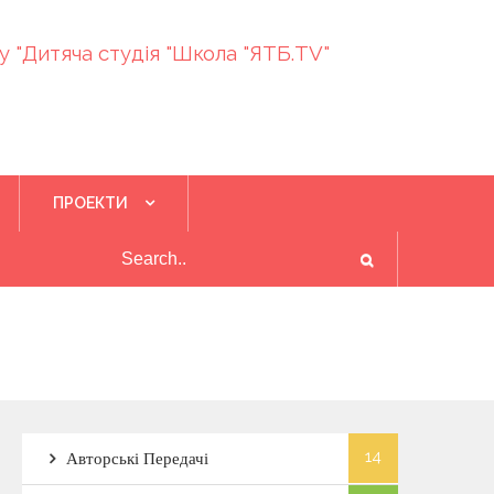
 "Дитяча студія "Школа "ЯТБ.TV"
ПРОЕКТИ
Війна руйнує житло херсонців та жителів облас
нь 29, 2022
14
Авторські Передачі