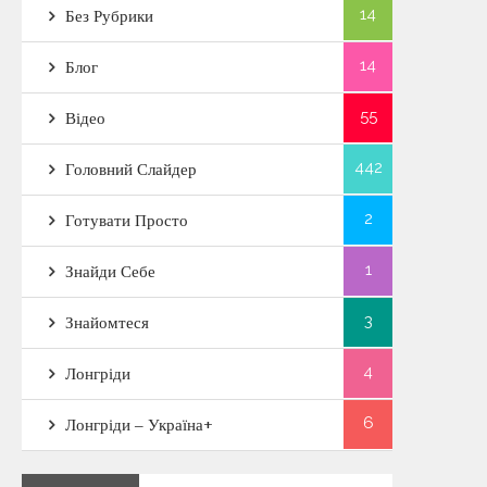
14
Без Рубрики
14
Блог
55
Відео
442
Головний Слайдер
2
Готувати Просто
1
Знайди Себе
3
Знайомтеся
4
Лонгріди
6
Лонгріди – Україна+