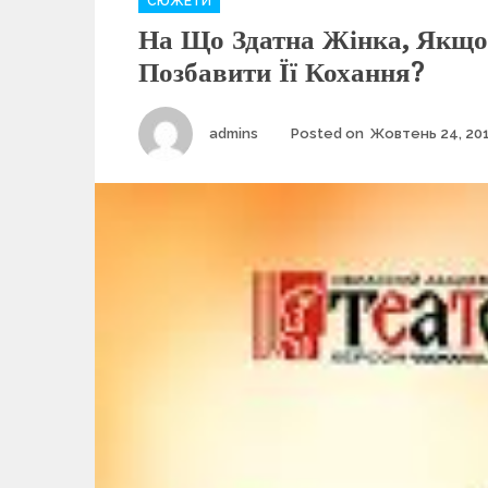
СЮЖЕТИ
a
На Що Здатна Жінка, Якщо
t
e
Позбавити Її Кохання?
g
o
r
Author
admins
Posted on
Жовтень 24, 20
i
e
s