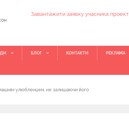
Завантажити заявку учасника проекту
сон
ІДИ
БЛОГ
КОНТАКТИ
РЕКЛАМА
Квіте
иманців Херсонського притулку “4 лапи” очікують
ку