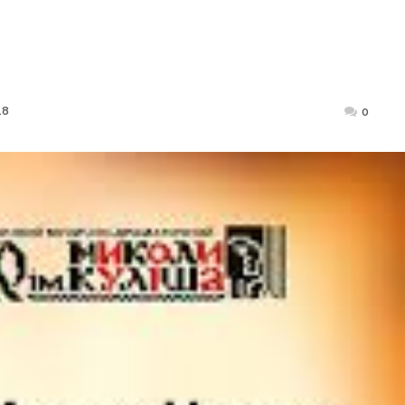
18
Posted
0
on