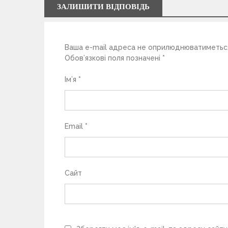
а
ЗАЛИШИТИ ВІДПОВІДЬ
п
Ваша e-mail адреса не оприлюднюватиметьс
и
Обов’язкові поля позначені
*
с
Ім’я
*
і
в
Email
*
Сайт