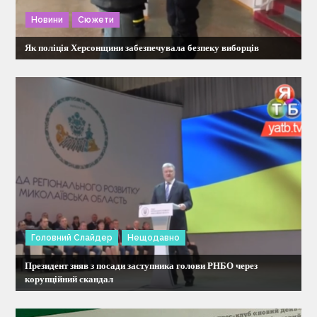
а
Новини
Сюжети
п
Як поліція Херсонщини забезпечувала безпеку виборців
и
с
і
в
Головний Слайдер
Нещодавно
Президент зняв з посади заступника голови РНБО через
корупційний скандал