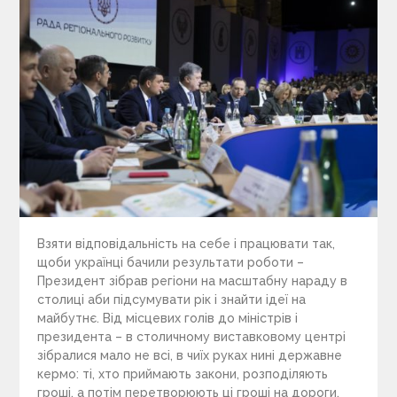
Взяти відповідальність на себе і працювати так,
щоби українці бачили результати роботи –
Президент зібрав регіони на масштабну нараду в
столиці аби підсумувати рік і знайти ідеї на
майбутнє. Від місцевих голів до міністрів і
президента – в столичному виставковому центрі
зібралися мало не всі, в чиїх руках нині державне
кермо: ті, хто приймають закони, розподіляють
гроші, а потім перетворюють ці гроші на дороги,