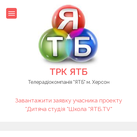
Skip
to
content
ТРК ЯТБ
Телерадіокомпанія "ЯТБ" м. Херсон
Завантажити заявку учасника проекту
"Дитяча студія "Школа "ЯТБ.TV"