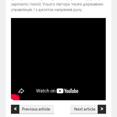
зарплати і пенсії. Усього півтори тисячі державних
управлінців. І з десяток напрямків руху.
Previous article
Next article
Н