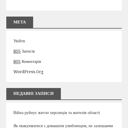
МЕТА
Увійти
RSS
Записів
RSS
Коментарів
WordPress.org
НЕДАВНІ ЗАПИСИ
Війна руйнує житло херсонців та жителів області
Як евакуюватися з домашнім улюбленцем, не залишаючи