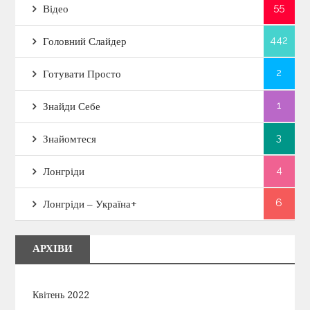
55
Відео
442
Головний Слайдер
2
Готувати Просто
1
Знайди Себе
3
Знайомтеся
4
Лонгріди
6
Лонгріди – Україна+
АРХІВИ
Квітень 2022