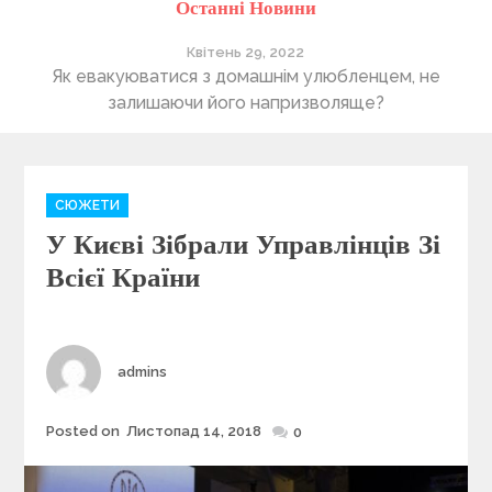
Останні Новини
Квітень 29, 2022
ті
Як евакуюватися з домашнім улюбленцем, не
П
залишаючи його напризволяще?
C
СЮЖЕТИ
a
У Києві Зібрали Управлінців Зі
t
e
Всієї Країни
g
o
r
i
Author
admins
e
s
Posted on
Листопад 14, 2018
Posted
0
on