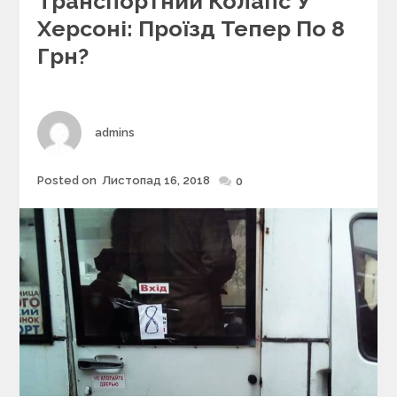
Транспортний Колапс У
t
e
Херсоні: Проїзд Тепер По 8
g
Грн?
o
r
i
e
s
Author
admins
Posted on
Листопад 16, 2018
Posted
0
on