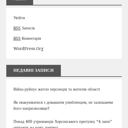
Увійти
RSS
Записів
RSS
Коментарів
WordPress.org
НЕДАВНІ ЗАПИСИ
Війна руйнує житло херсонців та жителів області
Як евакуюватися з домашнім улюбленцем, не залишаючи
його напризволяще?
Понад 400 утриманців Херсонського притулку “4 лапи”
очікують на нову домівку