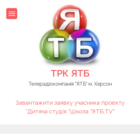
Skip
to
content
ТРК ЯТБ
Телерадіокомпанія "ЯТБ" м. Херсон
Завантажити заявку учасника проекту
"Дитяча студія "Школа "ЯТБ.TV"