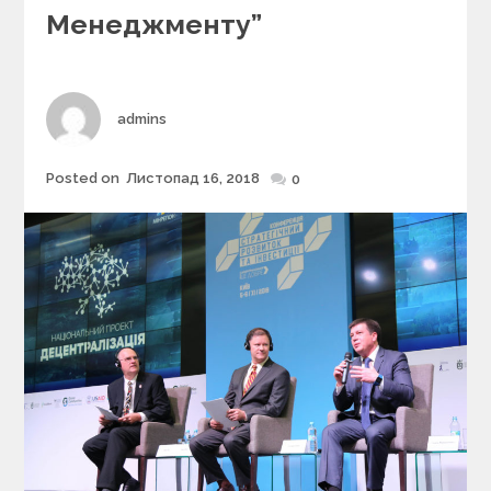
r
Менеджменту”
i
e
s
Author
admins
Posted on
Листопад 16, 2018
Posted
0
on