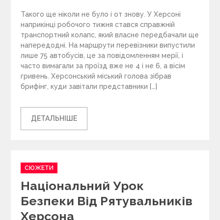
Такого ще ніколи не було і от знову. У Херсоні
наприкінці робочого тижня стався справжній
транспортний колапс, який власне передбачали ще
напередодні. На маршрути перевізники випустили
лише 75 автобусів, це за повідомленням мерії, і
часто вимагали за проїзд вже не 4 і не 6, а вісім
гривень. Херсонський міський голова зібрав
брифінг, куди завітали представники […]
ДЕТАЛЬНІШЕ
C
СЮЖЕТИ
a
Національний Урок
t
e
Безпеки Від Рятувальників
g
Херсона
o