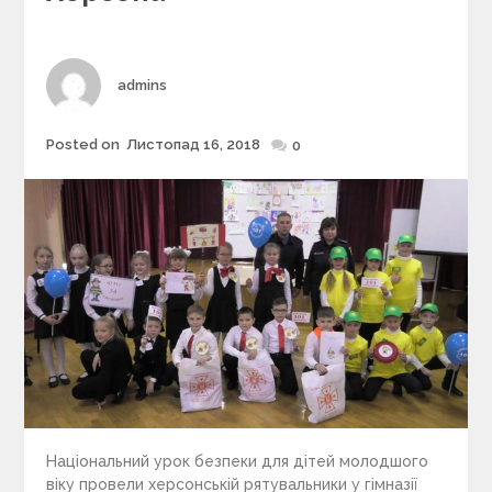
r
i
e
s
Author
admins
Posted on
Листопад 16, 2018
Posted
0
on
Національний урок безпеки для дітей молодшого
віку провели херсонській рятувальники у гімназії