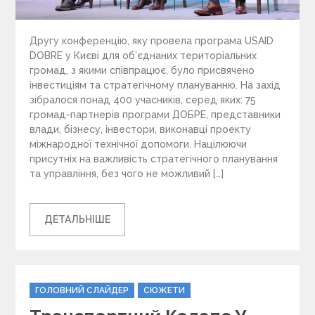
Другу конференцію, яку провела програма USAID
DOBRE у Києві для об’єднаних територіальних
громад, з якими співпрацює, було присвячено
інвестиціям та стратегічному плануванню. На захід
зібралося понад 400 учасників, серед яких: 75
громад-партнерів програми ДОБРЕ, представники
влади, бізнесу, інвестори, виконавці проекту
міжнародної технічної допомоги. Націлюючи
присутніх на важливість стратегічного планування
та управління, без чого не можливий […]
ДЕТАЛЬНІШЕ
C
ГОЛОВНИЙ СЛАЙДЕР
СЮЖЕТИ
a