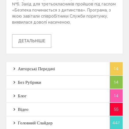
№6. Захід для третьокласників пройшов під гаслом
«Безпека починається з дитинства». Програма, з
якою завітали співробітники Служби порятунку,
виявилася доволі насиченою.
ДЕТАЛЬНІШЕ
14
Авторські Передачі
14
Без Рубрики
14
Блог
55
Відео
442
Головний Слайдер