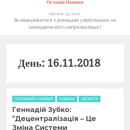
Останні Новини
Квітень 29, 2022
ті
Як евакуюватися з домашнім улюбленцем, не
П
залишаючи його напризволяще?
День: 16.11.2018
C
ГОЛОВНИЙ СЛАЙДЕР
НОВИНИ
СЮЖЕТИ
a
Геннадій Зубко:
t
e
“Децентралізація – Це
g
Зміна Системи
o