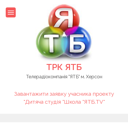
Skip
to
content
ТРК ЯТБ
Телерадіокомпанія "ЯТБ" м. Херсон
Завантажити заявку учасника проекту
"Дитяча студія "Школа "ЯТБ.TV"