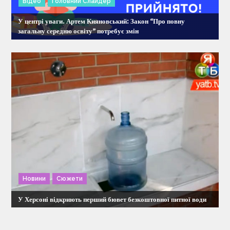
Відео
Головний Слайдер
У центрі уваги. Артем Кияновський: Закон “Про повну
загальну середню освіту” потребує змін
Новини
Сюжети
У Херсоні відкриють перший бювет безкоштовної питної води