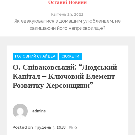
Останні Новини
Квітень 29, 2022
 евакуюватися з домашнім улюбленцем, не
Понад 400
залишаючи його напризволяще?
л
C
ГОЛОВНИЙ СЛАЙДЕР
СЮЖЕТИ
a
О. Співаковський: “Людський
t
e
Капітал – Ключовий Елемент
g
Розвитку Херсонщини”
o
r
i
e
Author
admins
s
Posted on
Грудень 3, 2018
Posted
0
on