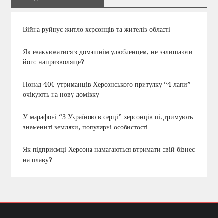
Війна руйнує житло херсонців та жителів області
Як евакуюватися з домашнім улюбленцем, не залишаючи
його напризволяще?
Понад 400 утриманців Херсонського притулку “4 лапи”
очікують на нову домівку
У марафоні “З Україною в серці” херсонців підтримують
знамениті земляки, популярні особистості
Як підприємці Херсона намагаються втримати свій бізнес
на плаву?