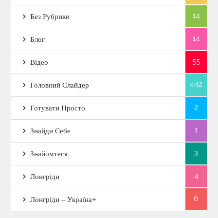
14
Без Рубрики
14
Блог
55
Відео
442
Головний Слайдер
2
Готувати Просто
1
Знайди Себе
3
Знайомтеся
4
Лонгріди
6
Лонгріди – Україна+