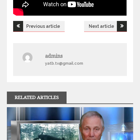
Previous article
Next article
Н
а
admins
в
yatb.tv@gmail.com
і
г
RELATED ARTICLES
а
ц
і