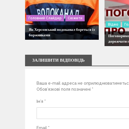
ц
і
Головний Слайдер
Сюжети
Відео
Го
Як Херсонський водоканал бореться із
я
боржниками
Поговоримо 
дорожчати г
з
а
ЗАЛИШИТИ ВІДПОВІДЬ
п
Ваша e-mail адреса не оприлюднюватиметьс
и
Обов’язкові поля позначені
*
с
Ім’я
*
і
Email
*