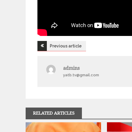
Previous article
Н
а
admins
yatb.tv@gmail.com
в
і
г
RELATED ARTICLES
а