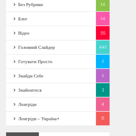
14
Без Рубрики
14
Блог
55
Відео
442
Головний Слайдер
2
Готувати Просто
1
Знайди Себе
3
Знайомтеся
4
Лонгріди
6
Лонгріди – Україна+