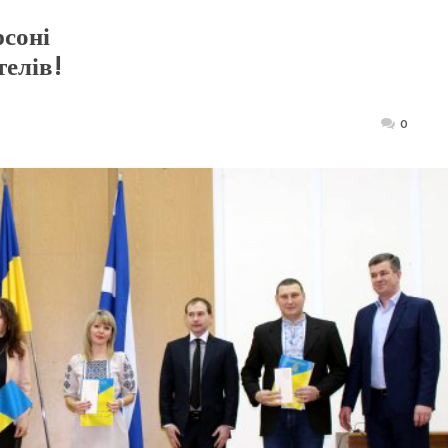
рсоні
елів!
Posted
0
on