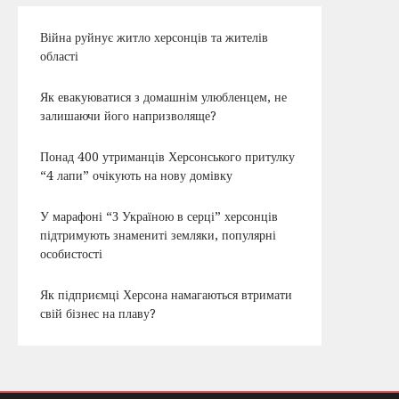
Війна руйнує житло херсонців та жителів
області
Як евакуюватися з домашнім улюбленцем, не
залишаючи його напризволяще?
Понад 400 утриманців Херсонського притулку
“4 лапи” очікують на нову домівку
У марафоні “З Україною в серці” херсонців
підтримують знамениті земляки, популярні
особистості
Як підприємці Херсона намагаються втримати
свій бізнес на плаву?