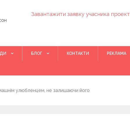
Завантажити заявку учасника проекту
сон
ІДИ
БЛОГ
КОНТАКТИ
РЕКЛАМА
Квітень 28, 202
машнім улюбленцем, не залишаючи його
Понад 400 у
на нову дом