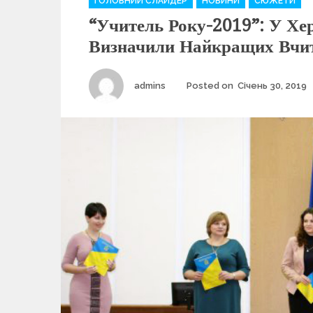
ГОЛОВНИЙ СЛАЙДЕР
НОВИНИ
СЮЖЕТИ
a
“Учитель Року-2019”: У Хе
t
e
Визначили Найкращих Вчит
g
o
r
Author
admins
Posted on
Січень 30, 2019
i
e
s