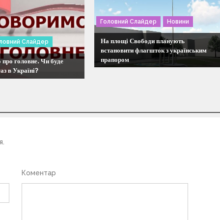
Головний Слайдер
Новини
На площі Свободи планують
ловний Слайдер
встановити флагшток з українським
прапором
про головне. Чи буде
аз в Україні?
я.
Коментар