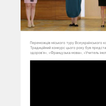
Переможців міського туру Всеукраїнського к
Традиційний конкурс цього року був предста
здоров’я», «Французька мова», «Учитель інкл