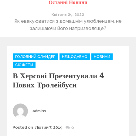
Останні Новини
Квітень 29, 2022
ті
Як евакуюватися з домашнім улюбленцем, не
П
залишаючи його напризволяще?
C
ГОЛОВНИЙ СЛАЙДЕР
НЕЩОДАВНО
НОВИНИ
a
СЮЖЕТИ
t
В Херсоні Презентували 4
e
g
Нових Тролейбуси
o
r
i
e
Author
admins
s
Posted on
Лютий 7, 2019
Posted
0
on