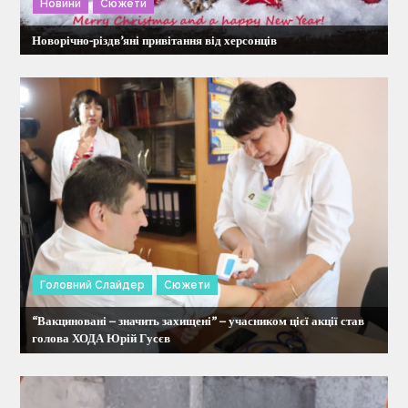
а
Новини
Сюжети
п
Новорічно-різдв’яні привітання від херсонців
и
с
і
в
Головний Слайдер
Сюжети
“Вакциновані – значить захищені” – учасником цієї акції став
голова ХОДА Юрій Гусєв