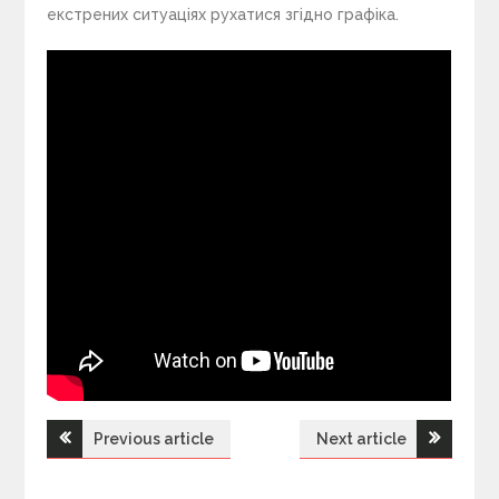
екстрених ситуаціях рухатися згідно графіка.
Previous article
Next article
Н