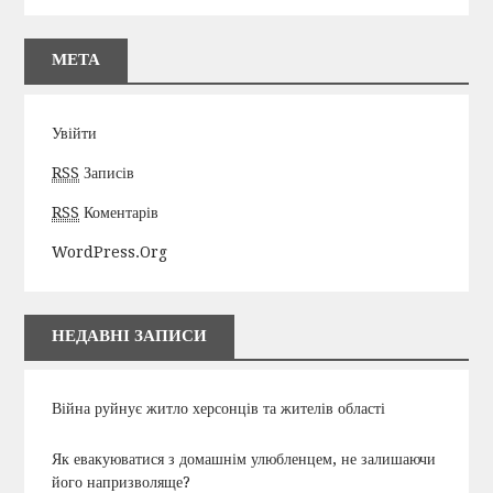
МЕТА
Увійти
RSS
Записів
RSS
Коментарів
WordPress.org
НЕДАВНІ ЗАПИСИ
Війна руйнує житло херсонців та жителів області
Як евакуюватися з домашнім улюбленцем, не залишаючи
його напризволяще?