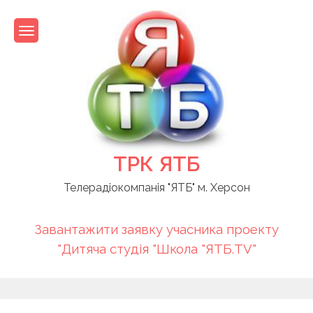
Skip
to
content
ТРК ЯТБ
Телерадіокомпанія "ЯТБ" м. Херсон
Завантажити заявку учасника проекту
"Дитяча студія "Школа "ЯТБ.TV"