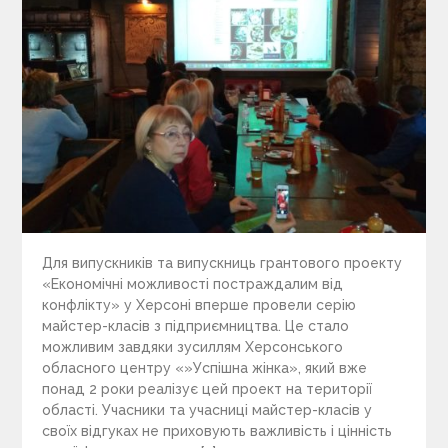
Для випускників та випускниць грантового проекту
«Економічні можливості постраждалим від
конфлікту» у Херсоні вперше провели серію
майстер-класів з підприємництва. Це стало
можливим завдяки зусиллям Херсонського
обласного центру «»Успішна жінка», який вже
понад 2 роки реалізує цей проект на території
області. Учасники та учасниці майстер-класів у
своїх відгуках не приховують важливість і цінність