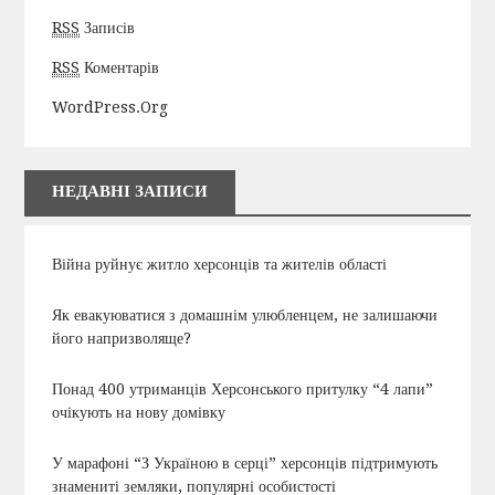
RSS
Записів
RSS
Коментарів
WordPress.org
НЕДАВНІ ЗАПИСИ
Війна руйнує житло херсонців та жителів області
Як евакуюватися з домашнім улюбленцем, не залишаючи
його напризволяще?
Понад 400 утриманців Херсонського притулку “4 лапи”
очікують на нову домівку
У марафоні “З Україною в серці” херсонців підтримують
знамениті земляки, популярні особистості