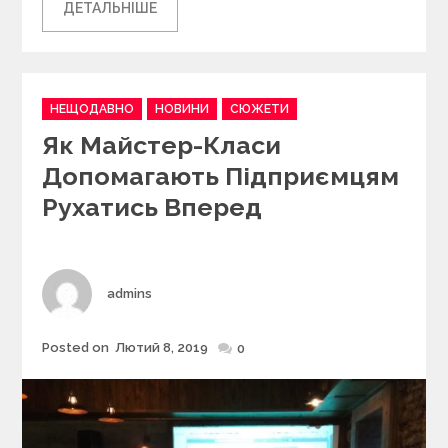
ДЕТАЛЬНІШЕ
C
НЕЩОДАВНО
НОВИНИ
СЮЖЕТИ
a
Як Майстер-Класи
t
e
Допомагають Підприємцям
g
Рухатись Вперед
o
r
i
e
s
Author
admins
Posted on
Лютий 8, 2019
Posted
0
on