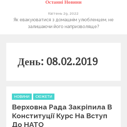
Останні Новини
Квітень 29, 2022
ті
Як евакуюватися з домашнім улюбленцем, не
П
залишаючи його напризволяще?
День: 08.02.2019
C
НОВИНИ
СЮЖЕТИ
a
Верховна Рада Закріпила В
t
e
Конституції Курс На Вступ
g
До НАТО
o