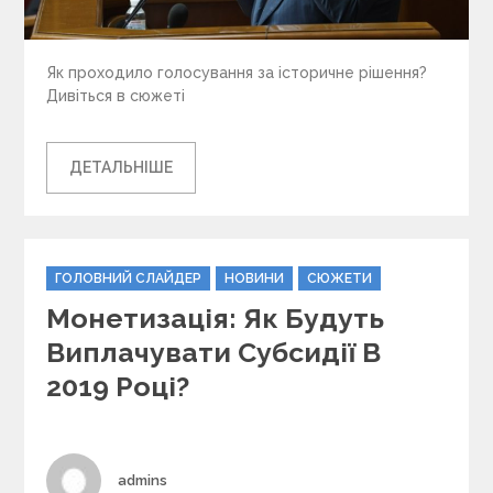
Як проходило голосування за історичне рішення?
Дивіться в сюжеті
ДЕТАЛЬНІШЕ
C
ГОЛОВНИЙ СЛАЙДЕР
НОВИНИ
СЮЖЕТИ
a
Монетизація: Як Будуть
t
e
Виплачувати Субсидії В
g
2019 Році?
o
r
i
e
s
Author
admins