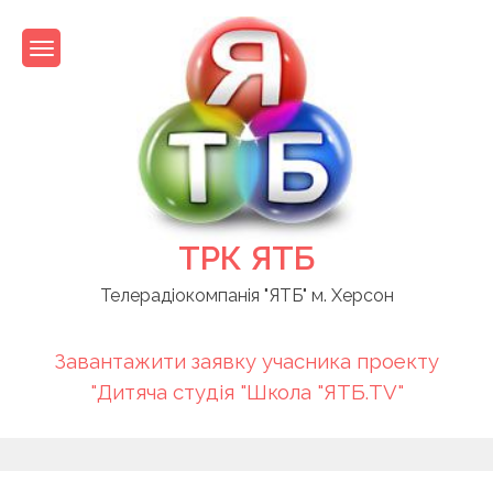
Skip
to
content
ТРК ЯТБ
Телерадіокомпанія "ЯТБ" м. Херсон
Завантажити заявку учасника проекту
"Дитяча студія "Школа "ЯТБ.TV"