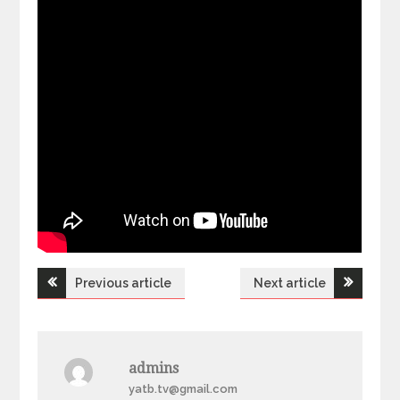
Previous article
Next article
Н
а
admins
в
yatb.tv@gmail.com