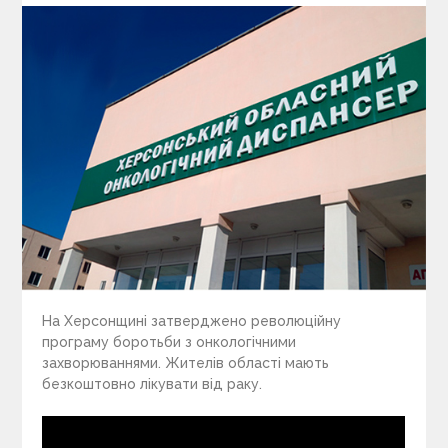
На Херсонщині затверджено революційну
програму боротьби з онкологічними
захворюваннями. Жителів області мають
безкоштовно лікувати від раку.