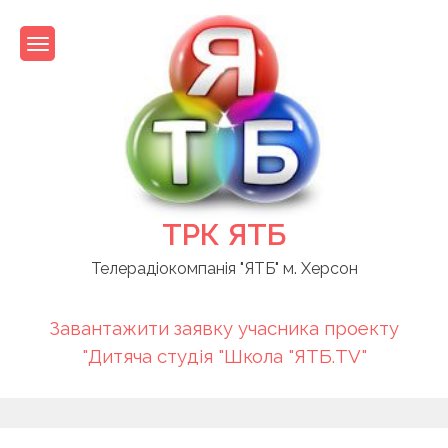
Skip
to
content
ТРК ЯТБ
Телерадіокомпанія "ЯТБ" м. Херсон
Завантажити заявку учасника проекту
"Дитяча студія "Школа "ЯТБ.TV"