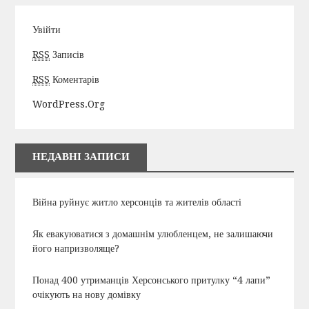
Увійти
RSS
Записів
RSS
Коментарів
WordPress.org
НЕДАВНІ ЗАПИСИ
Війна руйнує житло херсонців та жителів області
Як евакуюватися з домашнім улюбленцем, не залишаючи
його напризволяще?
Понад 400 утриманців Херсонського притулку “4 лапи”
очікують на нову домівку