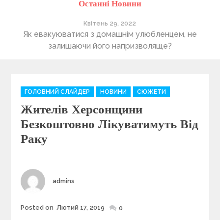
Останні Новини
Квітень 29, 2022
ті
Як евакуюватися з домашнім улюбленцем, не
П
залишаючи його напризволяще?
C
ГОЛОВНИЙ СЛАЙДЕР
НОВИНИ
СЮЖЕТИ
a
Жителів Херсонщини
t
e
Безкоштовно Лікуватимуть Від
g
Раку
o
r
i
e
Author
admins
s
Posted on
Лютий 17, 2019
Posted
0
on