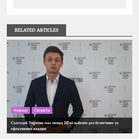
і
г
RELATED ARTICLES
а
ц
і
я
з
Новини
Сюжети
а
Сьогодні Україна має понад 10 мільйонів доз безпечних та
п
ефективних вакцин