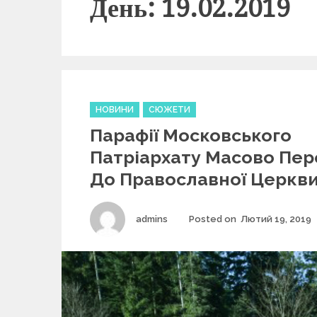
День: 19.02.2019
C
НОВИНИ
СЮЖЕТИ
a
Парафії Московського
t
e
Патріархату Масово Пер
g
До Православної Церкви
o
r
i
Author
admins
Posted on
Лютий 19, 2019
e
s