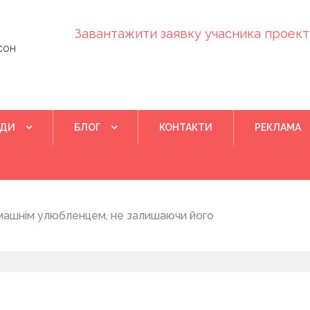
Завантажити заявку учасника проекту
сон
ІДИ
БЛОГ
КОНТАКТИ
РЕКЛАМА
Квітень 28, 202
машнім улюбленцем, не залишаючи його
Понад 400 у
на нову дом