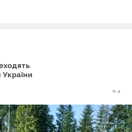
еходять
 України
Posted
0
on