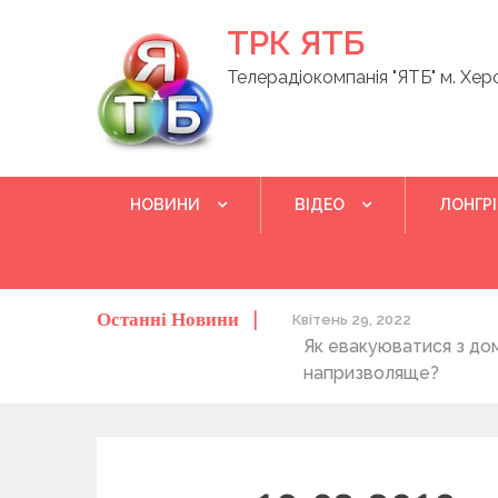
Skip
ТРК ЯТБ
to
content
Телерадіокомпанія "ЯТБ" м. Хер
НОВИНИ
ВІДЕО
ЛОНГР
Останні Новини
о херсонців та жителів області
Квітень 29, 2022
Як евакуюватися з до
напризволяще?