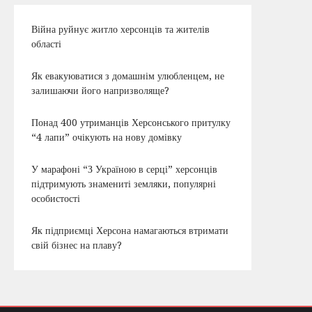
Війна руйнує житло херсонців та жителів
області
Як евакуюватися з домашнім улюбленцем, не
залишаючи його напризволяще?
Понад 400 утриманців Херсонського притулку
“4 лапи” очікують на нову домівку
У марафоні “З Україною в серці” херсонців
підтримують знамениті земляки, популярні
особистості
Як підприємці Херсона намагаються втримати
свій бізнес на плаву?