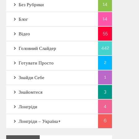
14
Без Рубрики
14
Блог
55
Відео
442
Головний Слайдер
2
Готувати Просто
1
Знайди Себе
3
Знайомтеся
4
Лонгріди
6
Лонгріди – Україна+