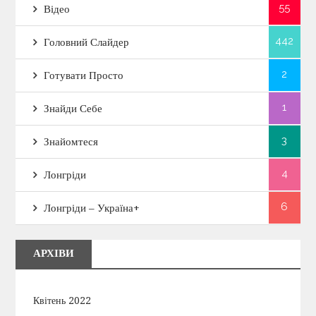
55
Відео
442
Головний Слайдер
2
Готувати Просто
1
Знайди Себе
3
Знайомтеся
4
Лонгріди
6
Лонгріди – Україна+
АРХІВИ
Квітень 2022