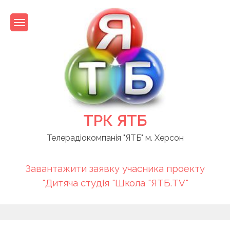
Skip
to
content
ТРК ЯТБ
Телерадіокомпанія "ЯТБ" м. Херсон
Завантажити заявку учасника проекту
"Дитяча студія "Школа "ЯТБ.TV"