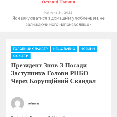
Останні Новини
Квітень 29, 2022
ті
Як евакуюватися з домашнім улюбленцем, не
П
залишаючи його напризволяще?
C
ГОЛОВНИЙ СЛАЙДЕР
НЕЩОДАВНО
НОВИНИ
a
СЮЖЕТИ
t
Президент Зняв З Посади
e
g
Заступника Голови РНБО
o
Через Корупційний Скандал
r
i
e
s
Author
admins