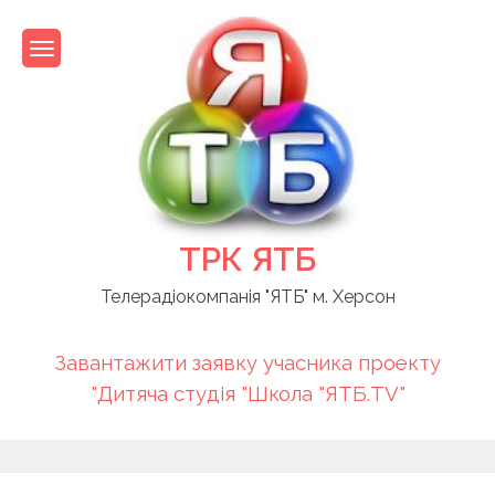
Skip
to
content
ТРК ЯТБ
Телерадіокомпанія "ЯТБ" м. Херсон
Завантажити заявку учасника проекту
"Дитяча студія "Школа "ЯТБ.TV"