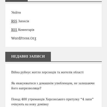
Увійти
RSS
Записів
RSS
Коментарів
WordPress.org
НЕДАВНІ ЗАПИСИ
Війна руйнує житло херсонців та жителів області
Як евакуюватися з домашнім улюбленцем, не залишаючи
його напризволяще?
Понад 400 утриманців Херсонського притулку “4 лапи”
очікують на нову домівку