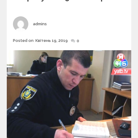
r
i
e
s
Author
admins
Posted on
Квітень 19, 2019
Posted
0
on