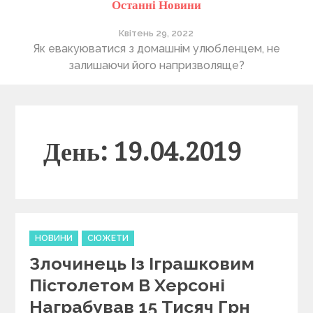
Останні Новини
Квітень 29, 2022
ті
Як евакуюватися з домашнім улюбленцем, не
П
залишаючи його напризволяще?
День: 19.04.2019
C
НОВИНИ
СЮЖЕТИ
a
Злочинець Із Іграшковим
t
e
Пістолетом В Херсоні
g
Награбував 15 Тисяч Грн
o