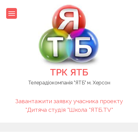
Skip
to
content
ТРК ЯТБ
Телерадіокомпанія "ЯТБ" м. Херсон
Завантажити заявку учасника проекту
"Дитяча студія "Школа "ЯТБ.TV"