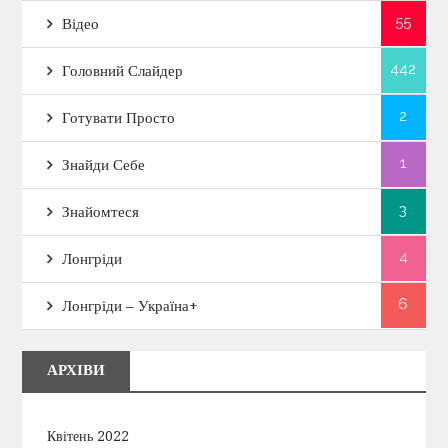
55
Відео
442
Головний Слайдер
2
Готувати Просто
1
Знайди Себе
3
Знайомтеся
4
Лонгріди
6
Лонгріди – Україна+
АРХІВИ
Квітень 2022