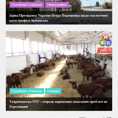
Головний Слайдер
Нещодавно
а
Заява Президента України Петра Порошенка щодо екологічної
п
катастрофи в Армянську
и
с
і
в
Головний Слайдер
Новини
Тавричанська ОТГ – взірець вирішення локальних проблем на
Херсонщині