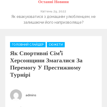
Останні Новини
Квітень 29, 2022
ті
Як евакуюватися з домашнім улюбленцем, не
П
залишаючи його напризволяще?
C
ГОЛОВНИЙ СЛАЙДЕР
СЮЖЕТИ
a
Як Спортивні Сім’ї
t
e
Херсонщини Змагалися За
g
Перемогу У Престижному
o
Турнірі
r
i
e
s
Author
admins