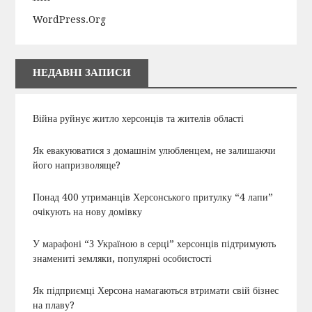
WordPress.org
НЕДАВНІ ЗАПИСИ
Війна руйнує житло херсонців та жителів області
Як евакуюватися з домашнім улюбленцем, не залишаючи
його напризволяще?
Понад 400 утриманців Херсонського притулку “4 лапи”
очікують на нову домівку
У марафоні “З Україною в серці” херсонців підтримують
знамениті земляки, популярні особистості
Як підприємці Херсона намагаються втримати свій бізнес
на плаву?