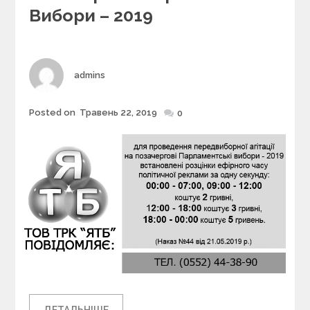
r
Вибори – 2019
i
e
s
Author
admins
Posted on
Травень 22, 2019
Posted
0
on