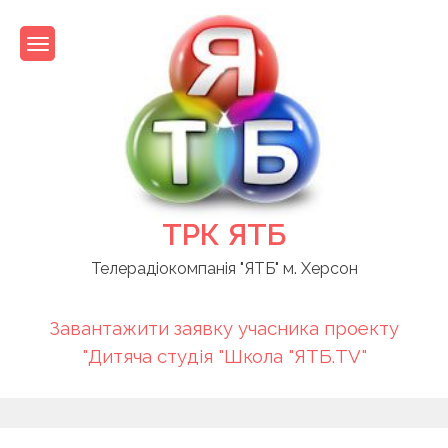
Skip
to
content
ТРК ЯТБ
Телерадіокомпанія "ЯТБ" м. Херсон
Завантажити заявку учасника проекту
"Дитяча студія "Школа "ЯТБ.TV"