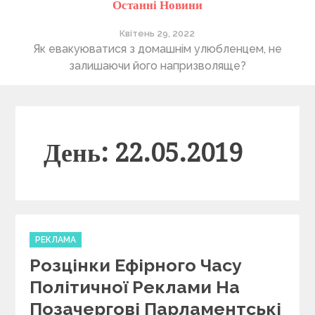
Останні Новини
Квітень 29, 2022
ті
Як евакуюватися з домашнім улюбленцем, не
П
залишаючи його напризволяще?
День: 22.05.2019
C
РЕКЛАМА
a
Розцінки Ефірного Часу
t
e
Політичної Реклами На
g
Позачергові Парламентські
o