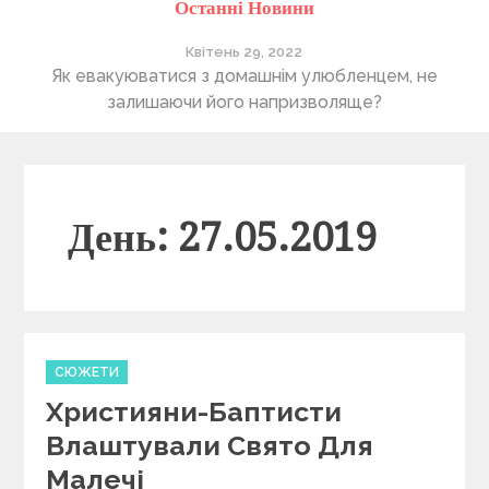
Останні Новини
Квітень 29, 2022
ті
Як евакуюватися з домашнім улюбленцем, не
П
залишаючи його напризволяще?
День: 27.05.2019
C
СЮЖЕТИ
a
Християни-Баптисти
t
e
Влаштували Свято Для
g
Малечі
o