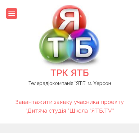
Skip
to
content
ТРК ЯТБ
Телерадіокомпанія "ЯТБ" м. Херсон
Завантажити заявку учасника проекту
"Дитяча студія "Школа "ЯТБ.TV"