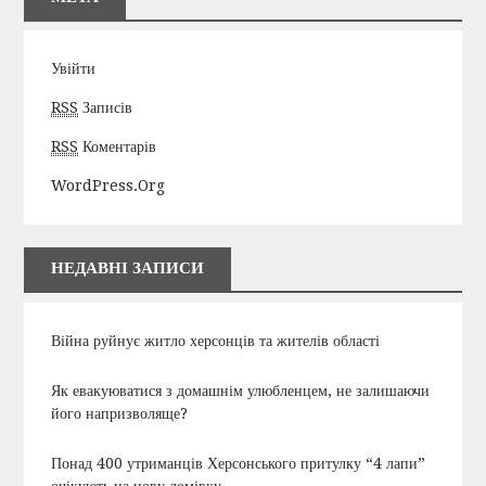
Увійти
RSS
Записів
RSS
Коментарів
WordPress.org
НЕДАВНІ ЗАПИСИ
Війна руйнує житло херсонців та жителів області
Як евакуюватися з домашнім улюбленцем, не залишаючи
його напризволяще?
Понад 400 утриманців Херсонського притулку “4 лапи”
очікують на нову домівку