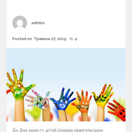
r
i
e
s
Author
admins
Posted on
Травень 27, 2019
Posted
0
on
До Дня захисту дітей Церква євангельських