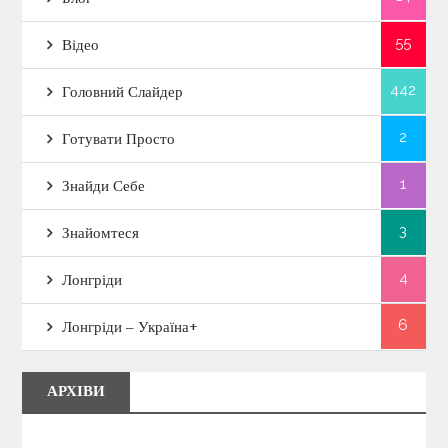
55
Відео
442
Головний Слайдер
2
Готувати Просто
1
Знайди Себе
3
Знайомтеся
4
Лонгріди
6
Лонгріди – Україна+
АРХІВИ