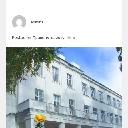
r
i
e
s
Author
admins
Posted on
Травень 31, 2019
Posted
0
on