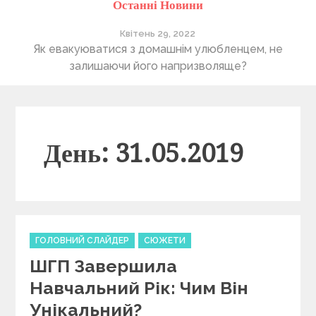
Останні Новини
Квітень 29, 2022
ті
Як евакуюватися з домашнім улюбленцем, не
П
залишаючи його напризволяще?
День: 31.05.2019
C
ГОЛОВНИЙ СЛАЙДЕР
СЮЖЕТИ
a
ШГП Завершила
t
e
Навчальний Рік: Чим Він
g
Унікальний?
o