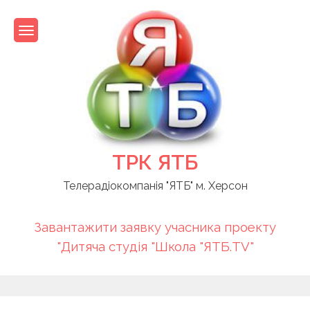
Skip
to
content
ТРК ЯТБ
Телерадіокомпанія "ЯТБ" м. Херсон
Завантажити заявку учасника проекту
"Дитяча студія "Школа "ЯТБ.TV"