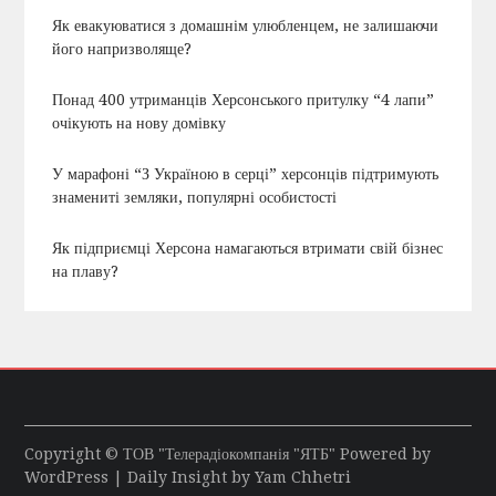
Як евакуюватися з домашнім улюбленцем, не залишаючи
його напризволяще?
Понад 400 утриманців Херсонського притулку “4 лапи”
очікують на нову домівку
У марафоні “З Україною в серці” херсонців підтримують
знамениті земляки, популярні особистості
Як підприємці Херсона намагаються втримати свій бізнес
на плаву?
Copyright © ТОВ "Телерадіокомпанія "ЯТБ" Powered by
WordPress
| Daily Insight by
Yam Chhetri