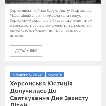
Херсонщина приймає Всеукраїнську Спартакіаду.
Масштабний спортивний захід організовує
Херсонський аеропорт у Скадовську, куди також
відряджають своїх спортсменів 11 підприємств з
різних куточків України, які тісно пов’язані з
авіацією.
ДЕТАЛЬНІШЕ
C
ГОЛОВНИЙ СЛАЙДЕР
СЮЖЕТИ
a
Херсонська Юстиція
t
e
Долучилась До
g
Святкування Дня Захисту
o
r
Дітей