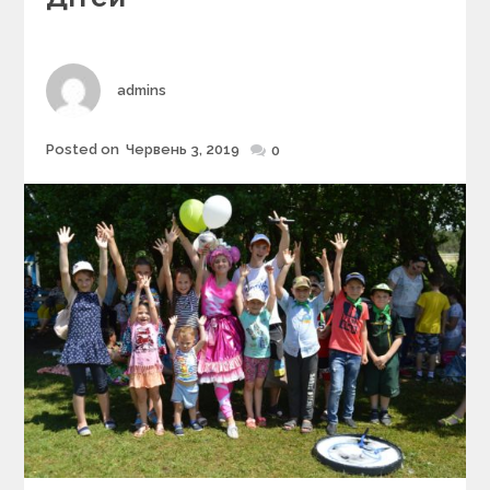
i
e
s
Author
admins
Posted on
Червень 3, 2019
Posted
0
on