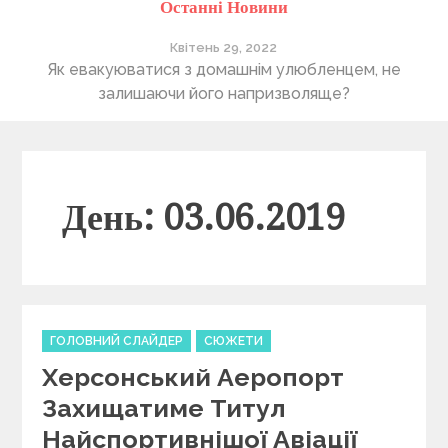
Останні Новини
Квітень 29, 2022
ті
Як евакуюватися з домашнім улюбленцем, не
П
залишаючи його напризволяще?
День: 03.06.2019
C
ГОЛОВНИЙ СЛАЙДЕР
СЮЖЕТИ
a
Херсонський Аеропорт
t
e
Захищатиме Титул
g
Найспортивнішої Авіації
o