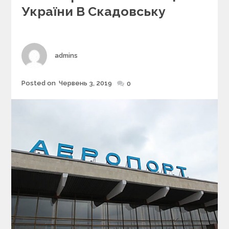
r
України В Скадовську
i
e
s
Author
admins
Posted on
Червень 3, 2019
Posted
0
on