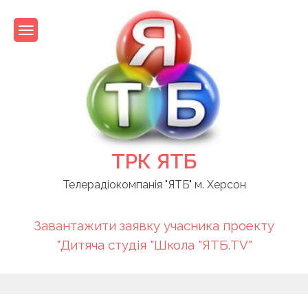
Skip
to
content
ТРК ЯТБ
Телерадіокомпанія "ЯТБ" м. Херсон
Завантажити заявку учасника проекту
"Дитяча студія "Школа "ЯТБ.TV"