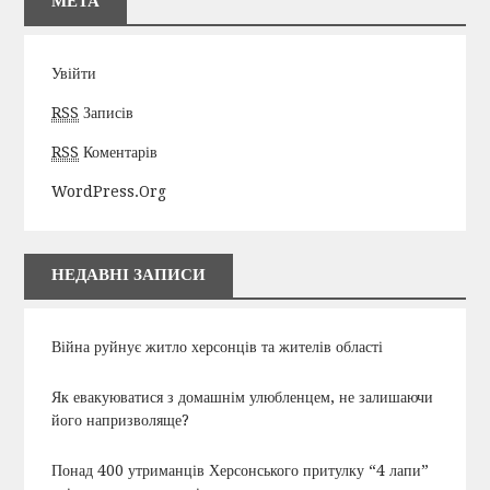
МЕТА
Увійти
RSS
Записів
RSS
Коментарів
WordPress.org
НЕДАВНІ ЗАПИСИ
Війна руйнує житло херсонців та жителів області
Як евакуюватися з домашнім улюбленцем, не залишаючи
його напризволяще?
Понад 400 утриманців Херсонського притулку “4 лапи”