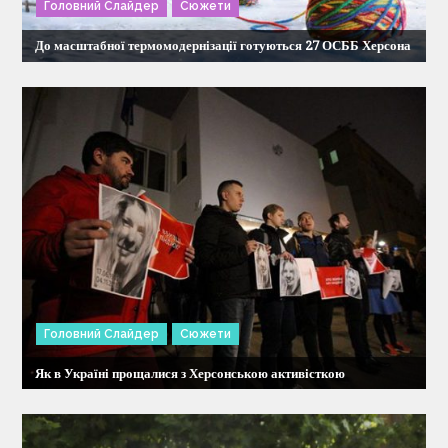
а
Головний Слайдер
Сюжети
п
До масштабної термомодернізації готуються 27 ОСББ Херсона
и
с
і
в
Головний Слайдер
Сюжети
Як в Україні прощалися з Херсонською активісткою