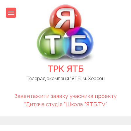
Skip
to
content
ТРК ЯТБ
Телерадіокомпанія "ЯТБ" м. Херсон
Завантажити заявку учасника проекту
"Дитяча студія "Школа "ЯТБ.TV"