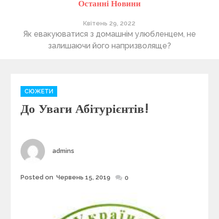
Останні Новини
Квітень 29, 2022
ті
Як евакуюватися з домашнім улюбленцем, не
П
залишаючи його напризволяще?
C
СЮЖЕТИ
a
До Уваги Абітурієнтів!
t
e
g
o
r
Author
admins
i
e
Posted on
Червень 15, 2019
Posted
0
s
on