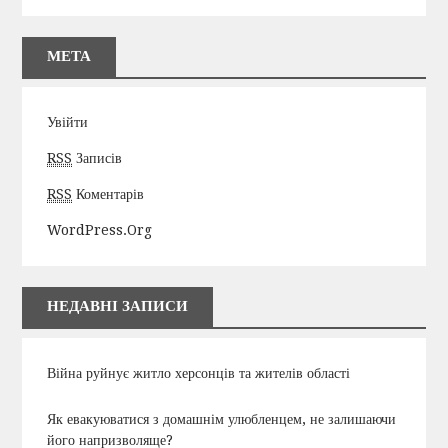
МЕТА
Увійти
RSS
Записів
RSS
Коментарів
WordPress.org
НЕДАВНІ ЗАПИСИ
Війна руйнує житло херсонців та жителів області
Як евакуюватися з домашнім улюбленцем, не залишаючи
його напризволяще?