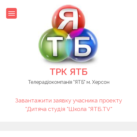
Skip
to
content
ТРК ЯТБ
Телерадіокомпанія "ЯТБ" м. Херсон
Завантажити заявку учасника проекту
"Дитяча студія "Школа "ЯТБ.TV"