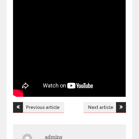
Previous article
Next article
Н
а
admins