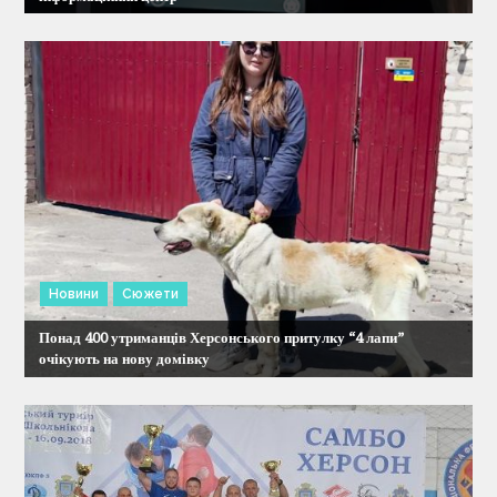
п
и
с
і
в
Новини
Сюжети
Понад 400 утриманців Херсонського притулку “4 лапи”
очікують на нову домівку