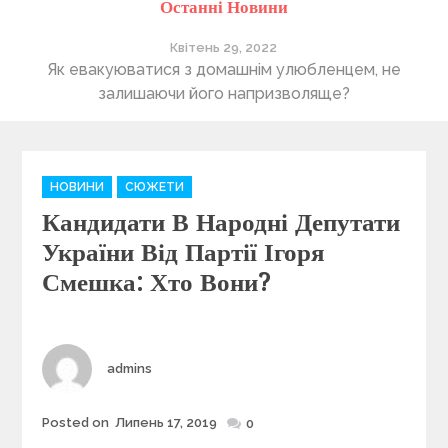
Останні Новини
Квітень 29, 2022
ті
Як евакуюватися з домашнім улюбленцем, не
П
залишаючи його напризволяще?
C
НОВИНИ
СЮЖЕТИ
a
Кандидати В Народні Депутати
t
e
України Від Партії Ігоря
g
Смешка: Хто Вони?
o
r
i
e
Author
admins
s
Posted on
Липень 17, 2019
Posted
0
on