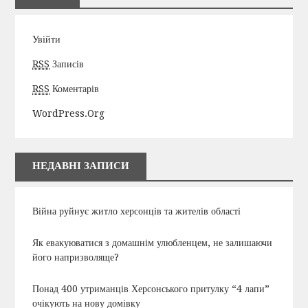
Увійти
RSS
Записів
RSS
Коментарів
WordPress.org
НЕДАВНІ ЗАПИСИ
Війна руйнує житло херсонців та жителів області
Як евакуюватися з домашнім улюбленцем, не залишаючи
його напризволяще?
Понад 400 утриманців Херсонського притулку “4 лапи”
очікують на нову домівку