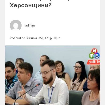
r
Херсонщини?
i
e
s
Author
admins
Posted on
Липень 24, 2019
Posted
0
on