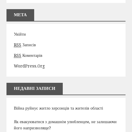
МЕТА
Увійти
RSS
Записів
RSS
Коментарів
WordPress.org
НЕДАВНІ ЗАПИСИ
Війна руйнує житло херсонців та жителів області
Як евакуюватися з домашнім улюбленцем, не залишаючи
його напризволяще?