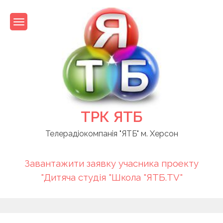
Skip
to
content
ТРК ЯТБ
Телерадіокомпанія "ЯТБ" м. Херсон
Завантажити заявку учасника проекту
"Дитяча студія "Школа "ЯТБ.TV"