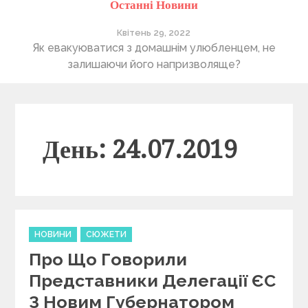
Останні Новини
Квітень 29, 2022
ті
Як евакуюватися з домашнім улюбленцем, не
П
залишаючи його напризволяще?
День: 24.07.2019
C
НОВИНИ
СЮЖЕТИ
a
Про Що Говорили
t
e
Представники Делегації ЄС
g
З Новим Губернатором
o