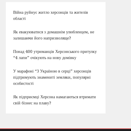
Війна руйнує житло херсонців та жителів
області
Як евакуюватися з домашнім улюбленцем, не
залишаючи його напризволяще?
Понад 400 утриманців Херсонського притулку
“4 лапи” очікують на нову домівку
У марафоні “З Україною в серці” херсонців
підтримують знамениті земляки, популярні
особистості
Як підприємці Херсона намагаються втримати
свій бізнес на плаву?