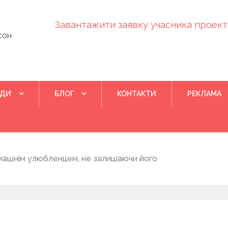
Завантажити заявку учасника проекту
сон
ІДИ
БЛОГ
КОНТАКТИ
РЕКЛАМА
Квітень 28, 202
машнім улюбленцем, не залишаючи його
Понад 400 у
на нову дом