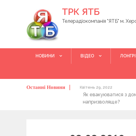
Skip
ТРК ЯТБ
to
content
Телерадіокомпанія "ЯТБ" м. Хер
НОВИНИ
ВІДЕО
ЛОНГР
Останні Новини
о херсонців та жителів області
Квітень 29, 2022
Як евакуюватися з до
напризволяще?