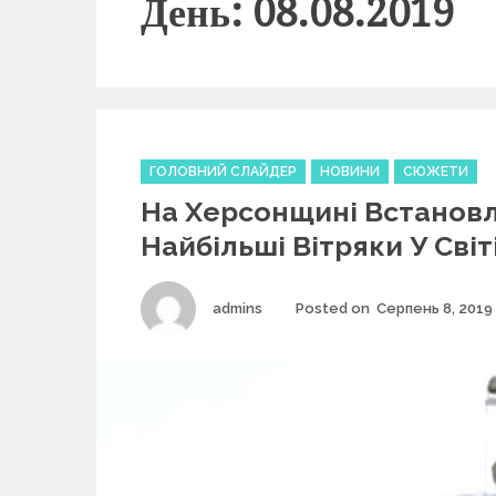
День: 08.08.2019
C
ГОЛОВНИЙ СЛАЙДЕР
НОВИНИ
СЮЖЕТИ
a
На Херсонщині Встанов
t
e
Найбільші Вітряки У Світ
g
o
r
Author
admins
Posted on
Серпень 8, 2019
i
e
s