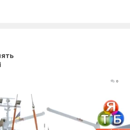
лять
і
Posted
0
on