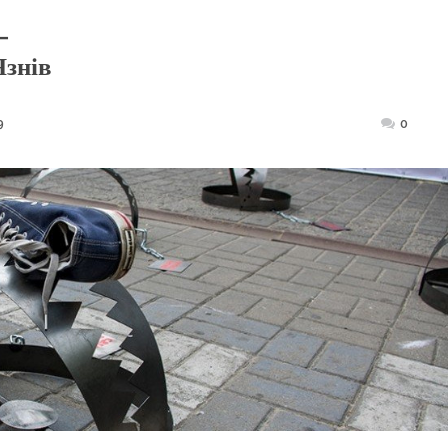
–
знів
9
Posted
0
on