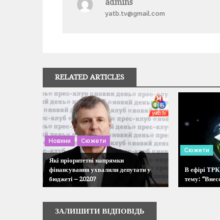
admins
yatb.tv@gmail.com
в
і
г
RELATED ARTICLES
а
ц
і
Новини
Сюжети
Сюжети
я
Які пріоритетні напрямки
фінансування ухвалили депутати у
В ефірі ТРК
бюджеті – 2020?
тему: “Внес
з
а
ЗАЛИШИТИ ВІДПОВІДЬ