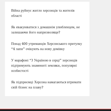
Війна руйнує житло херсонців та жителів
області
Як евакуюватися з домашнім улюбленцем, не
залишаючи його напризволяще?
Понад 400 утриманців Херсонського притулку
“4 лапи” очікують на нову домівку
У марафоні “З Україною в серці” херсонців
підтримують знамениті земляки, популярні
особистості
Як підприємці Херсона намагаються втримати
свій бізнес на плаву?