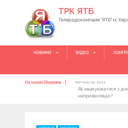
Skip
ТРК ЯТБ
to
content
Телерадіокомпанія "ЯТБ" м. Хер
НОВИНИ
ВІДЕО
ЛОНГР
Останні Новини
о херсонців та жителів області
Квітень 29, 2022
Як евакуюватися з до
напризволяще?
C