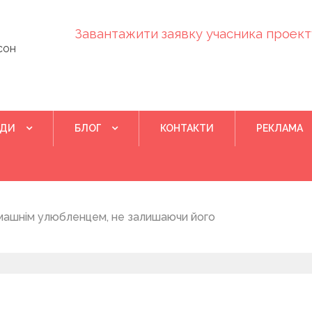
Завантажити заявку учасника проекту
сон
ІДИ
БЛОГ
КОНТАКТИ
РЕКЛАМА
Квітень 28, 202
машнім улюбленцем, не залишаючи його
Понад 400 у
на нову дом