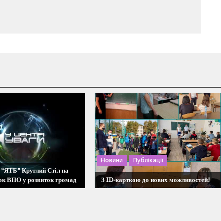
Новини
Публікації
 “ЯТБ” Круглий Стіл на
ок ВПО у розвиток громад
З ID-карткою до нових можливостей!