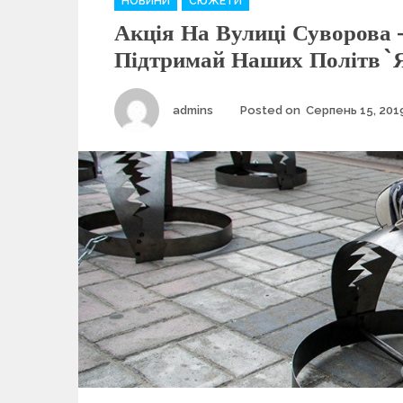
НОВИНИ
СЮЖЕТИ
a
Акція На Вулиці Суворова 
t
e
Підтримай Наших Політв`я
g
o
r
Author
admins
Posted on
Серпень 15, 201
i
e
s