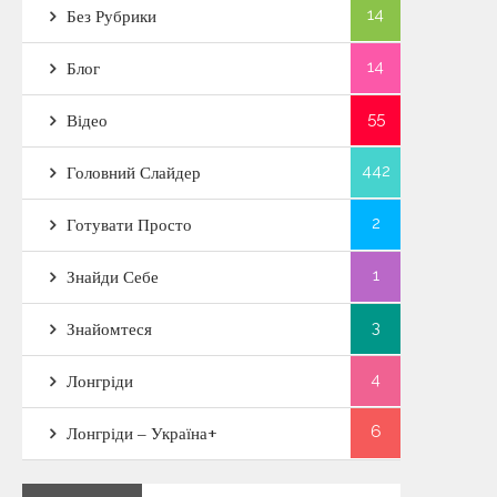
14
Без Рубрики
14
Блог
55
Відео
442
Головний Слайдер
2
Готувати Просто
1
Знайди Себе
3
Знайомтеся
4
Лонгріди
6
Лонгріди – Україна+