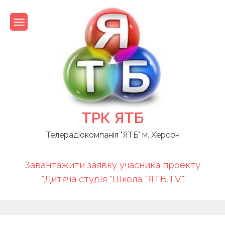
Skip
to
content
ТРК ЯТБ
Телерадіокомпанія "ЯТБ" м. Херсон
Завантажити заявку учасника проекту
"Дитяча студія "Школа "ЯТБ.TV"