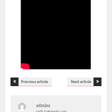
Previous article
Next article
Н
а
admins
в
yatb.tv@gmail.com