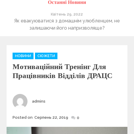
Останні Новини
Квітень 29, 2022
ті
Як евакуюватися з домашнім улюбленцем, не
П
залишаючи його напризволяще?
C
НОВИНИ
СЮЖЕТИ
a
Мотиваційний Тренінг Для
t
e
Працівників Відділів ДРАЦС
g
o
r
i
Author
admins
e
s
Posted on
Серпень 22, 2019
Posted
0
on