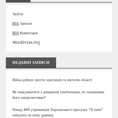
Увійти
RSS
Записів
RSS
Коментарів
WordPress.org
НЕДАВНІ ЗАПИСИ
Війна руйнує житло херсонців та жителів області
Як евакуюватися з домашнім улюбленцем, не залишаючи
його напризволяще?
Понад 400 утриманців Херсонського притулку “4 лапи”
очікують на нову домівку