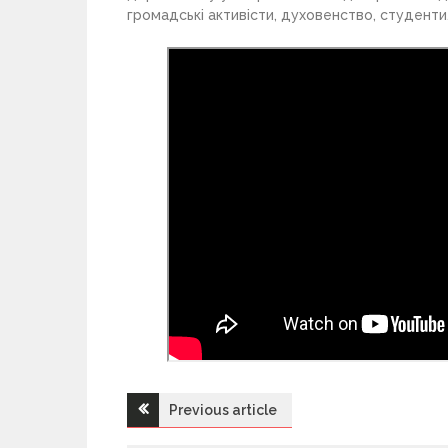
громадські активісти, духовенство, студенти
Previous article
Н