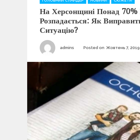
ГОЛОВНИЙ СЛАЙДЕР
НОВИНИ
СЮЖЕТИ
a
На Херсонщині Понад 70%
t
e
Розпадається: Як Виправит
g
Ситуацію?
o
r
i
Author
admins
Posted on
Жовтень 7, 2019
e
s