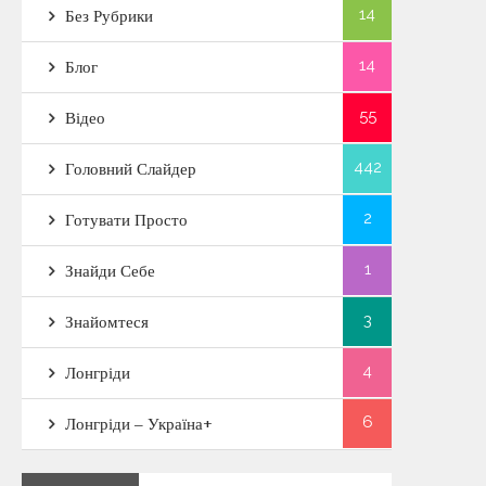
14
Без Рубрики
14
Блог
55
Відео
442
Головний Слайдер
2
Готувати Просто
1
Знайди Себе
3
Знайомтеся
4
Лонгріди
6
Лонгріди – Україна+