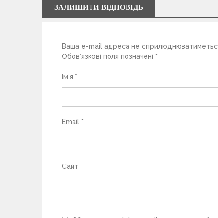
а
ЗАЛИШИТИ ВІДПОВІДЬ
п
Ваша e-mail адреса не оприлюднюватиметьс
и
Обов’язкові поля позначені
*
с
Ім’я
*
і
в
Email
*
Сайт