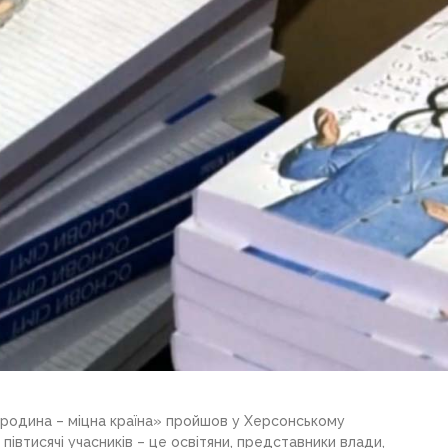
родина – міцна країна» пройшов у Херсонському
півтисячі учасників – це освітяни, представники влади,