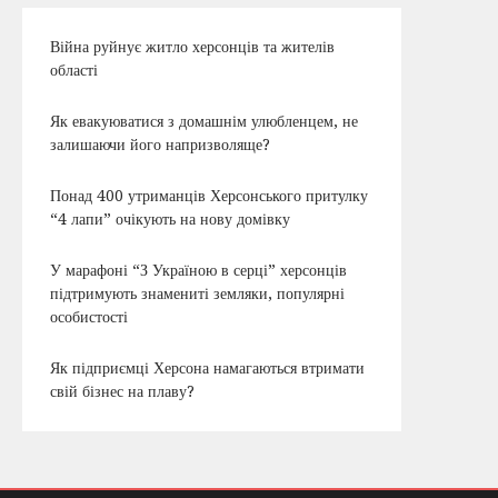
Війна руйнує житло херсонців та жителів
області
Як евакуюватися з домашнім улюбленцем, не
залишаючи його напризволяще?
Понад 400 утриманців Херсонського притулку
“4 лапи” очікують на нову домівку
У марафоні “З Україною в серці” херсонців
підтримують знамениті земляки, популярні
особистості
Як підприємці Херсона намагаються втримати
свій бізнес на плаву?