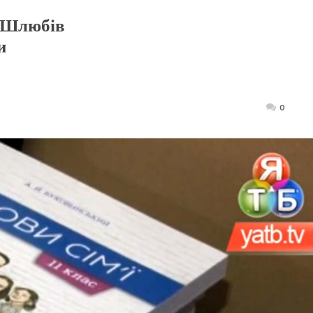
 Шлюбів
и
Posted
0
on