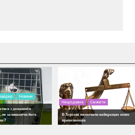
лайдер
Новини
Нещодавно
Сюжети
атися з домашнім
, не залишаючи його
В Херсоні визначили найкращих юних
ще?
правознавців