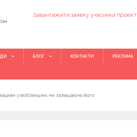
Завантажити заявку учасника проекту
сон
ІДИ
БЛОГ
КОНТАКТИ
РЕКЛАМА
Квітень 28, 202
машнім улюбленцем, не залишаючи його
Понад 400 у
на нову дом