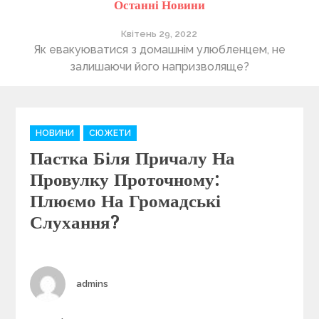
Останні Новини
Квітень 29, 2022
ті
Як евакуюватися з домашнім улюбленцем, не
П
залишаючи його напризволяще?
C
НОВИНИ
СЮЖЕТИ
a
Пастка Біля Причалу На
t
e
Провулку Проточному:
g
Плюємо На Громадські
o
Слухання?
r
i
e
s
Author
admins