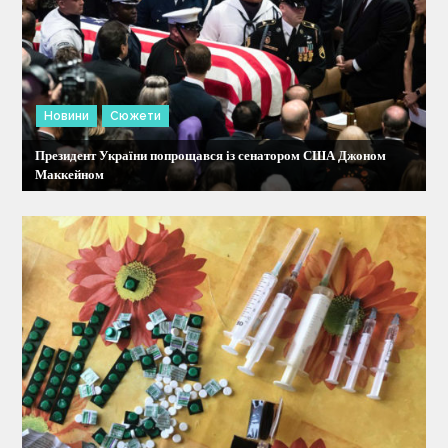
Новини
Сюжети
Президент України попрощався із сенатором США Джоном
Маккейном