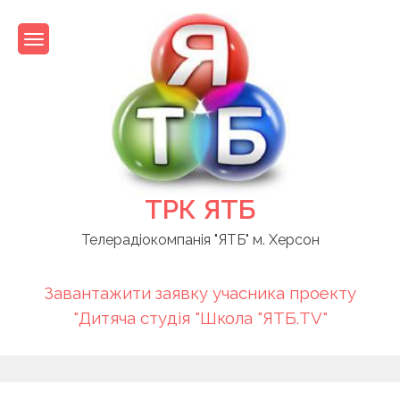
Skip
to
content
ТРК ЯТБ
Телерадіокомпанія "ЯТБ" м. Херсон
Завантажити заявку учасника проекту
"Дитяча студія "Школа "ЯТБ.TV"