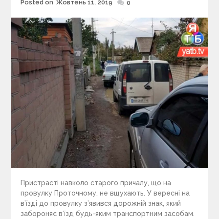
Posted on
Жовтень 11, 2019
Posted
0
on
Пристрасті навколо старого причалу, що на
провулку Проточному, не вщухають. У вересні на
в’їзді до провулку з’явився дорожній знак, який
забороняє в’їзд будь-яким транспортним засобам.