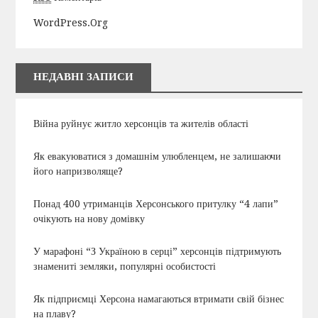
WordPress.org
НЕДАВНІ ЗАПИСИ
Війна руйнує житло херсонців та жителів області
Як евакуюватися з домашнім улюбленцем, не залишаючи
його напризволяще?
Понад 400 утриманців Херсонського притулку “4 лапи”
очікують на нову домівку
У марафоні “З Україною в серці” херсонців підтримують
знамениті земляки, популярні особистості
Як підприємці Херсона намагаються втримати свій бізнес
на плаву?