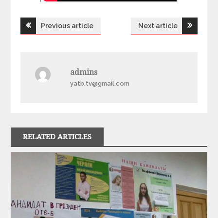
Previous article
Next article
Н
а
admins
в
yatb.tv@gmail.com
і
г
RELATED ARTICLES
а
ц
і