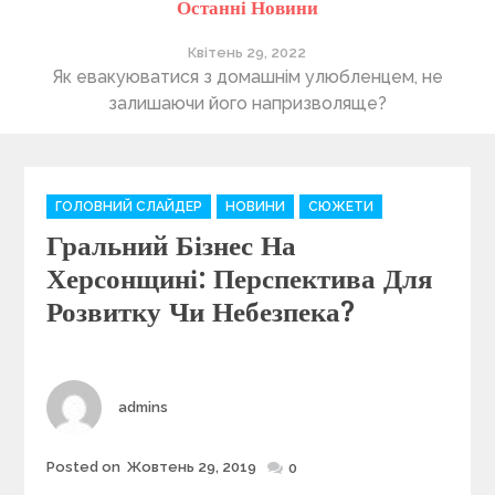
Останні Новини
Квітень 29, 2022
ті
Як евакуюватися з домашнім улюбленцем, не
П
залишаючи його напризволяще?
C
ГОЛОВНИЙ СЛАЙДЕР
НОВИНИ
СЮЖЕТИ
a
Гральний Бізнес На
t
e
Херсонщині: Перспектива Для
g
Розвитку Чи Небезпека?
o
r
i
e
Author
admins
s
Posted on
Жовтень 29, 2019
Posted
0
on