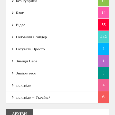
14
Без Рубрики
14
Блог
55
Відео
442
Головний Слайдер
2
Готувати Просто
1
Знайди Себе
3
Знайомтеся
4
Лонгріди
6
Лонгріди – Україна+
АРХІВИ