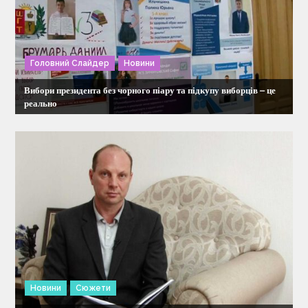
я
з
Головний Слайдер
Новини
а
Вибори президента без чорного піару та підкупу виборців – це
п
реально
и
с
і
в
Новини
Сюжети