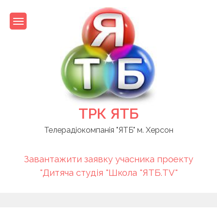
Skip
to
content
ТРК ЯТБ
Телерадіокомпанія "ЯТБ" м. Херсон
Завантажити заявку учасника проекту
"Дитяча студія "Школа "ЯТБ.TV"