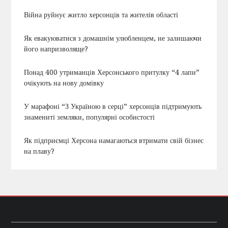
Війна руйнує житло херсонців та жителів області
Як евакуюватися з домашнім улюбленцем, не залишаючи
його напризволяще?
Понад 400 утриманців Херсонського притулку “4 лапи”
очікують на нову домівку
У марафоні “З Україною в серці” херсонців підтримують
знамениті земляки, популярні особистості
Як підприємці Херсона намагаються втримати свій бізнес
на плаву?