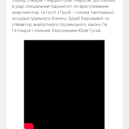
Серед спікерів – нардеп Олег Марусяк, що очолює
в раді спеціальний підкомітет по врегулюванню
азартних ігор та гості з Грузії – голова тамтешньої
асоціації грального бізнесу Зураб Беруашвілі та
співавтор аналогічного грузинського закону Гія
Гетсадзе і очільник Херсонщини Юрій Гусєв.