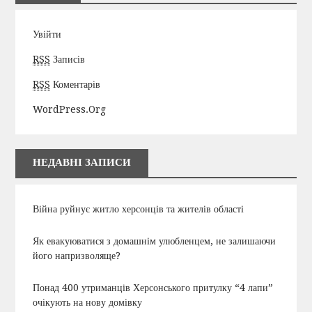
Увійти
RSS
Записів
RSS
Коментарів
WordPress.org
НЕДАВНІ ЗАПИСИ
Війна руйнує житло херсонців та жителів області
Як евакуюватися з домашнім улюбленцем, не залишаючи
його напризволяще?
Понад 400 утриманців Херсонського притулку “4 лапи”
очікують на нову домівку