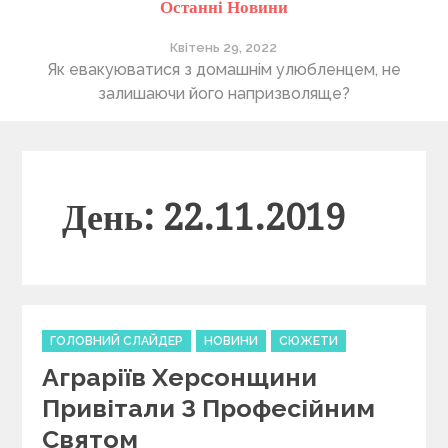
Останні Новини
Квітень 29, 2022
ті
Як евакуюватися з домашнім улюбленцем, не
П
залишаючи його напризволяще?
День: 22.11.2019
C
ГОЛОВНИЙ СЛАЙДЕР
НОВИНИ
СЮЖЕТИ
a
Аграріїв Херсонщини
t
e
Привітали З Професійним
g
Святом
o