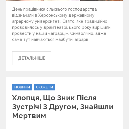
День працівника сільскього господарства
відзначили в Херсонському державному
аграрному університеті. Свято, яке традиційно
проводилось у драмтеатрі, цього року вирішили
провести у нашій «аграрці». Символічно, адже
саме тут навчаються майбутні аграрії
ДЕТАЛЬНІШЕ
C
НОВИНИ
СЮЖЕТИ
a
Хлопця, Що Зник Після
t
e
Зустрічі З Другом, Знайшли
g
Мертвим
o
r
i