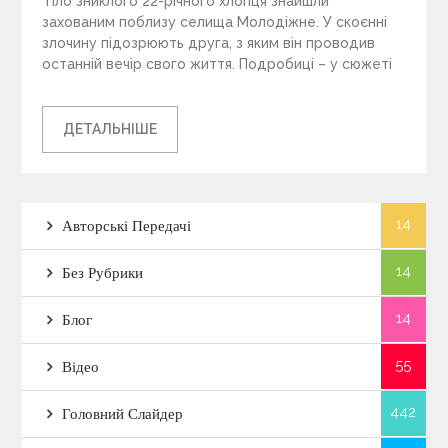
Тіло зниклого 22-річного хлопця знайшли
захованим поблизу селища Молодіжне. У скоєнні
злочину підозрюють друга, з яким він проводив
останній вечір свого життя. Подробиці – у сюжеті
ДЕТАЛЬНІШЕ
14
Авторські Передачі
14
Без Рубрики
14
Блог
55
Відео
442
Головний Слайдер