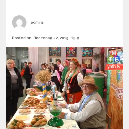
r
i
e
s
Author
admins
Posted on
Листопад 22, 2019
Posted
0
on