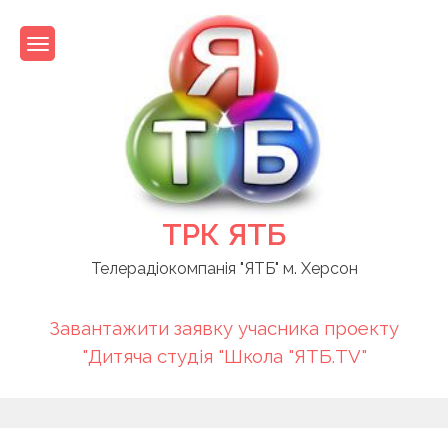
Skip
to
content
ТРК ЯТБ
Телерадіокомпанія "ЯТБ" м. Херсон
Завантажити заявку учасника проекту
"Дитяча студія "Школа "ЯТБ.TV"