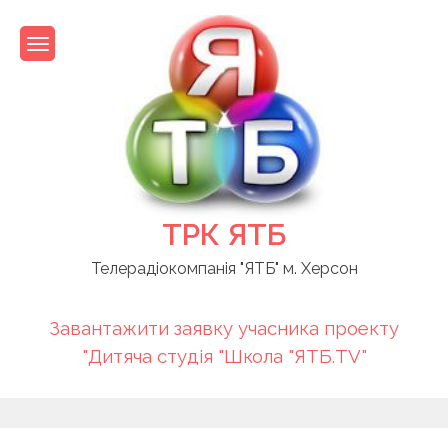
Skip
to
content
ТРК ЯТБ
Телерадіокомпанія "ЯТБ" м. Херсон
Завантажити заявку учасника проекту
"Дитяча студія "Школа "ЯТБ.TV"