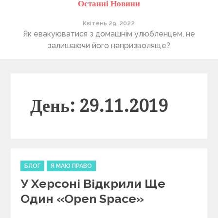
Останні Новини
Квітень 29, 2022
ті
Як евакуюватися з домашнім улюбленцем, не
П
залишаючи його напризволяще?
День: 29.11.2019
C
БЛОГ
Я МАЮ ПРАВО
a
У Херсоні Відкрили Ще
t
e
Один «Open Space»
g
o