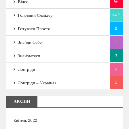
55
Відео
442
Головний Слайдер
2
Готувати Просто
1
Знайди Себе
3
Знайомтеся
4
Лонгріди
6
Лонгріди – Україна+
АРХІВИ
Квітень 2022