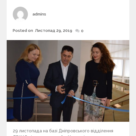
r
i
Author
admins
e
s
Posted on
Листопад 29, 2019
Posted
0
on
29 листопада на базі Дніпровського відділення