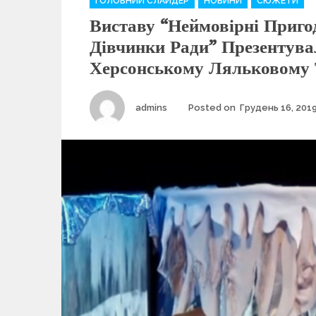
ГОЛОВНИЙ СЛАЙДЕР
НОВИНИ
СЮЖЕТИ
a
Виставу “Неймовірні Приго
t
e
Дівчинки Ради” Презентува
g
Херсонському Ляльковому 
o
r
i
Author
admins
Posted on
Грудень 16, 201
e
s