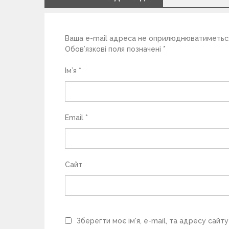
п
Ваша e-mail адреса не оприлюднюватиметьс
и
Обов’язкові поля позначені
*
с
Ім’я
*
і
в
Email
*
Сайт
Зберегти моє ім'я, e-mail, та адресу сайт