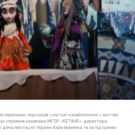
ля маленьких херсонців з метою ознайомлення з життям
за сприяння керівника МГОР «КЕТАНЕ», директора
 діяча мистецтв України Юрія Іваненка та за підтримки