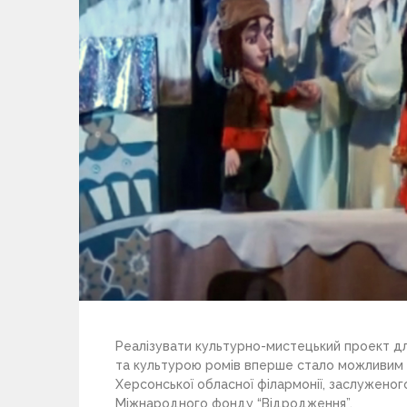
Реалізувати культурно-мистецький проект д
та культурою ромів вперше стало можливим 
Херсонської обласної філармонії, заслуженого
Міжнародного фонду “Відродження”.