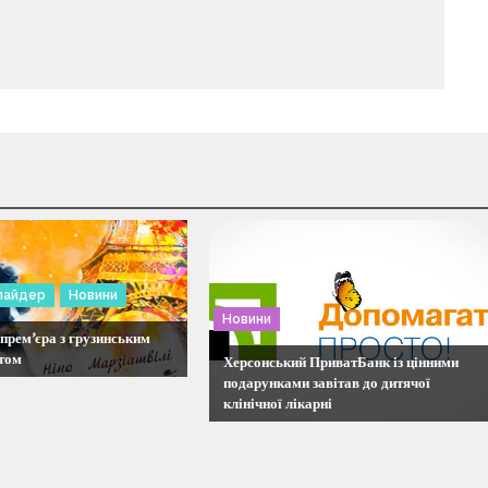
лайдер
Новини
Новини
прем’єра з грузинським
том
Херсонський ПриватБанк із цінними
подарунками завітав до дитячої
клінічної лікарні