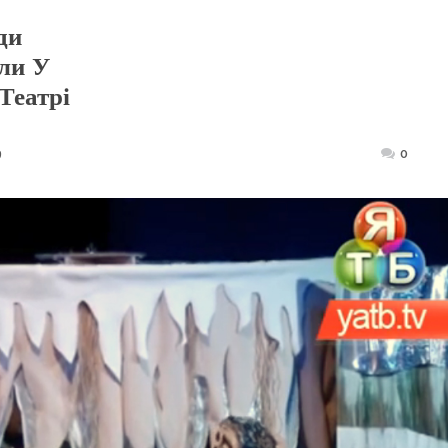
ди
ли У
Театрі
9
Posted
0
on