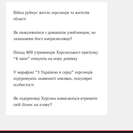
Війна руйнує житло херсонців та жителів
області
Як евакуюватися з домашнім улюбленцем, не
залишаючи його напризволяще?
Понад 400 утриманців Херсонського притулку
“4 лапи” очікують на нову домівку
У марафоні “З Україною в серці” херсонців
підтримують знамениті земляки, популярні
особистості
Як підприємці Херсона намагаються втримати
свій бізнес на плаву?