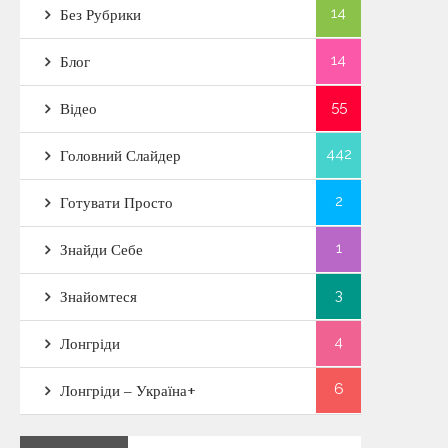
14
Без Рубрики
14
Блог
55
Відео
442
Головний Слайдер
2
Готувати Просто
1
Знайди Себе
3
Знайомтеся
4
Лонгріди
6
Лонгріди – Україна+