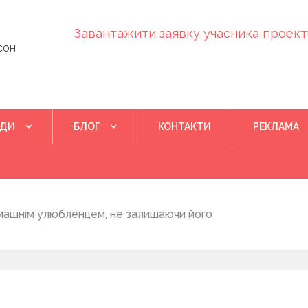
Завантажити заявку учасника проекту
сон
ІДИ
БЛОГ
КОНТАКТИ
РЕКЛАМА
Квітень 28, 202
машнім улюбленцем, не залишаючи його
Понад 400 у
на нову дом