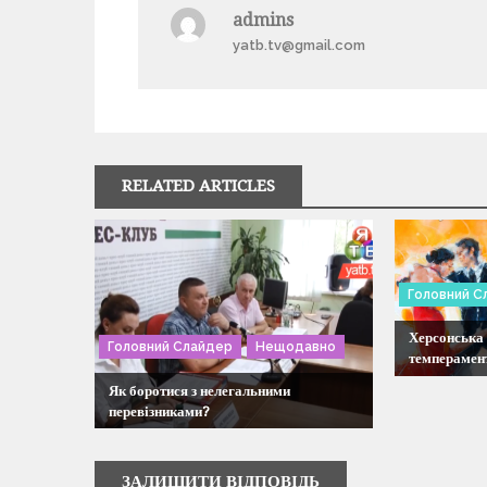
а
admins
yatb.tv@gmail.com
в
і
г
RELATED ARTICLES
а
ц
Головний С
і
Херсонська 
Головний Слайдер
Нещодавно
темперамен
я
Як боротися з нелегальними
перевізниками?
з
а
ЗАЛИШИТИ ВІДПОВІДЬ