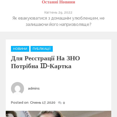
Останні Новини
Квітень 29, 2022
ті
Як евакуюватися з домашнім улюбленцем, не
П
залишаючи його напризволяще?
C
НОВИНИ
ПУБЛІКАЦІЇ
a
Для Реєстрації На ЗНО
t
e
Потрібна ID-Картка
g
o
r
i
Author
admins
e
s
Posted on
Січень 17, 2020
Posted
0
on