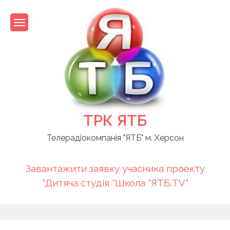
Skip
to
content
ТРК ЯТБ
Телерадіокомпанія "ЯТБ" м. Херсон
Завантажити заявку учасника проекту
"Дитяча студія "Школа "ЯТБ.TV"