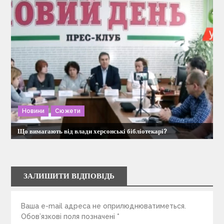
Новини
Сюжети
Що вимагають від влади херсонські бібліотекарі?
ЗАЛИШИТИ ВІДПОВІДЬ
Ваша e-mail адреса не оприлюднюватиметься.
Обов’язкові поля позначені
*