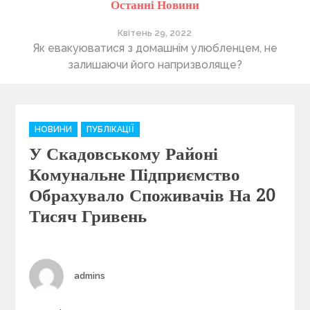
Останні Новини
Квітень 29, 2022
ті
Як евакуюватися з домашнім улюбленцем, не
П
залишаючи його напризволяще?
C
НОВИНИ
ПУБЛІКАЦІЇ
a
У Скадовському Районі
t
e
Комунальне Підприємство
g
Обрахувало Споживачів На 20
o
Тисяч Гривень
r
i
e
s
Author
admins