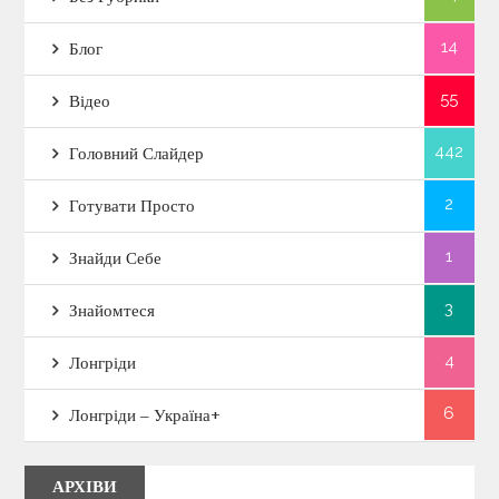
14
Блог
55
Відео
442
Головний Слайдер
2
Готувати Просто
1
Знайди Себе
3
Знайомтеся
4
Лонгріди
6
Лонгріди – Україна+
АРХІВИ