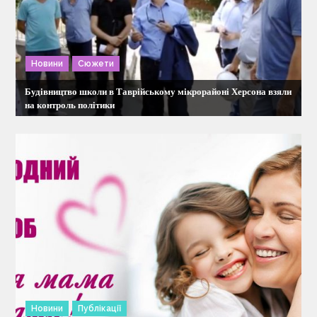
я
з
Новини
Сюжети
а
Будівництво школи в Таврійському мікрорайоні Херсона взяли
п
на контроль політики
и
с
і
в
Новини
Публікації