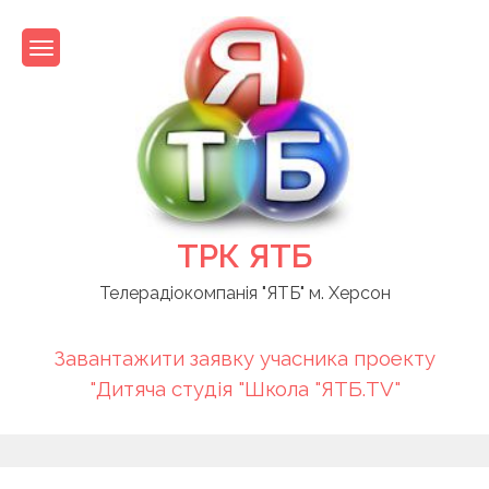
Skip
to
content
ТРК ЯТБ
Телерадіокомпанія "ЯТБ" м. Херсон
Завантажити заявку учасника проекту
"Дитяча студія "Школа "ЯТБ.TV"