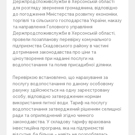
Держпродспоживслужби в Херсонській області
для розгляду звернення громадянина, відповідно
до погодження Міністерства розвитку економіки,
торгівлі та сільського господарства України, наказу
та направлення Головного управління
Держпродспоживслужби в Херсонській області,
провели позапланову перевірку комунального
підприємства Скадовського району в частині
дотримання законодавства про ціни та
ціноутворення при наданні послуги на
водопостачання та полив присадибної ділянки.
Перевіркою встановлено, що нарахування за
послугу водопостачання по даному особовому
рахунку здійснюється на одну зареєстровану
особу, відповідно затвердженим нормам
використання питної води. Тариф на послугу
водопостачання затверджений рішенням селищної
ради та оприлюднений згідно чинного
законодавства. У складову тарифу врахована
інвестиційна програма, яка на підприємстві
відсутня, ба більше – навіть не розроблялась.