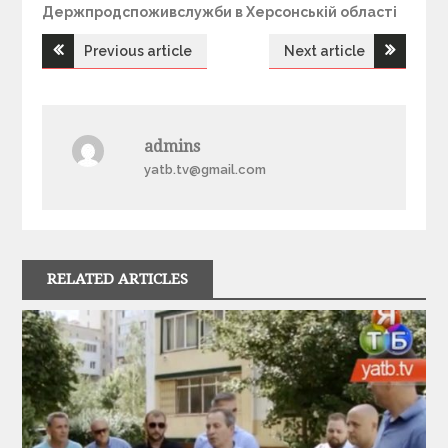
Держпродспоживслужби в Херсонській області
Previous article
Next article
Н
а
admins
в
yatb.tv@gmail.com
і
г
RELATED ARTICLES
а
ц
і