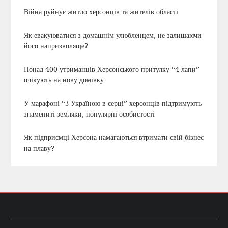
Війна руйнує житло херсонців та жителів області
Як евакуюватися з домашнім улюбленцем, не залишаючи
його напризволяще?
Понад 400 утриманців Херсонського притулку “4 лапи”
очікують на нову домівку
У марафоні “З Україною в серці” херсонців підтримують
знамениті земляки, популярні особистості
Як підприємці Херсона намагаються втримати свій бізнес
на плаву?